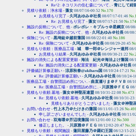
Re^2: ネコリスの住む森について..
-
青にして紺
見積り依頼：浄水場
-
藻女
08/07/16-00:52
No.170
お見積もり完了
-
久珂あゆみ＠社長
08/07/17-01:46
No.
Re: お見積もり完了
-
藻女
08/07/17-21:50
No.17
施設の反映について、他
-
ポレポレ・キブルゥ＠星鋼京
08/08
Re: 施設の反映について、他
-
久珂あゆみ＠社長
08/08/
保険について
-
黒埼紘＠越前藩国
08/08/22-01:40
No.186
Re: 保険について
-
久珂あゆみ＠社長
08/08/29-20:45
No
見積もり依頼：医療品工場
-
城 華一郎＠レンジャー連邦
08/
お見積もり結果
-
久珂あゆみ＠社長
08/09/30-21:22
No.
施設の消失による配置変更願
-
海法 紀光＠海法よけ藩国
08/
Re: 施設の消失による配置変更願
-
久珂あゆみ＠社長
08
評価値計算修正願い
-
涼原秋春@akiharu国
08/10/24-17:21
No
Re: 評価値計算修正願い
-
久珂あゆみ＠社長
08/10/24-1
医療品工場・自警団詰め所につい..
-
曲直瀬りま＠ＦＶＢ
08/1
Re: 医療品工場・自警団詰め所に..
-
川原雅＠ＦＥＧ
08/
見積もり依頼:墓地
-
藻女＠神聖巫連盟
08/10/31-22:08
No.473
Re: 見積もり依頼:墓地
-
久珂あゆみ＠社長
08/10/31-23
見積もりありがとうございました
-
藻女＠神聖
お問い合わせ
-
竹上木乃＠たけきの藩国
08/11/01-15:26
No.49
申し訳ございませんでした
-
久珂あゆみ＠社長
08/11/0
お問い合わせ
-
双海環＠芥辺境藩国
08/12/01-00:12
No.500
修正しました。
-
川原雅＠ＦＥＧ
08/12/02-20:47
No.50
見積もり依頼：税関施設
-
蓮田屋藤乃＠羅幻王国
08/12/15-23