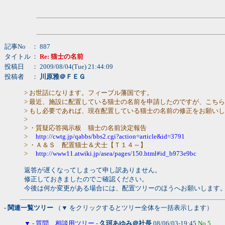
記事No
： 887
タイトル
：
Re: 猫士の名前
投稿日
： 2009/08/04(Tue) 21:44:09
投稿者
：
川原雅＠ＦＥＧ
> お世話になります。フィーブル藩国です。
> 最近、施設に配置している猫士の名前を申請したのですが、こち
> もし必要であれば、現在配置している猫士の名前の修正をお願い
>
> ・質疑応答掲示板 猫士の名前決定報告
>
http://cwtg.jp/qabbs/bbs2.cgi?action=article&id=3791
> ・Ａ＆Ｓ 配置猫士＆犬士【Ｔ１４～】
>
http://www11.atwiki.jp/asea/pages/150.html#id_b973e9bc
返答が遅くなってしまって申し訳ありません。
修正しておきましたのでご確認ください。
今後は何か変更がある場合には、配置ツリーのほうへお願いします
- 関連一覧ツリー
（▼ をクリックするとツリー全体を一括表示します）
▼
-
質問、相談用ツリー
-
久珂あゆみ＠社長
08/06/03-19:45
No.5