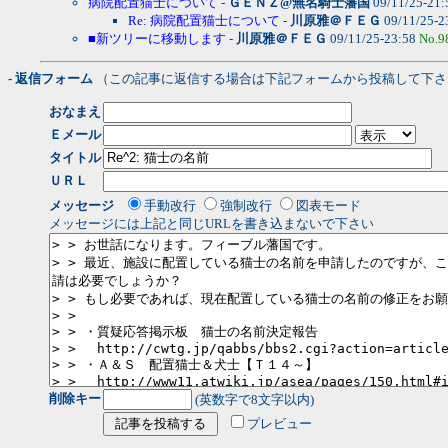
病院配置猫士について
-
ＧＥＮＺ@無名騎士藩国
09/11/25-21
Re: 病院配置猫士について
-
川原雅＠ＦＥＧ
09/11/25-2
■新ツリーに移動します
-
川原雅＠ＦＥＧ
09/11/25-23:58
No.9
- 返信フォーム
（この記事に返信する場合は下記フォームから投稿して下さ
おなまえ
Ｅメール
タイトル
ＵＲＬ
メッセージ
手動改行
強制改行
図表モード
メッセージには上記と同じURLを書き込まないで下さい
削除キー
(英数字で8文字以内)
プレビュー