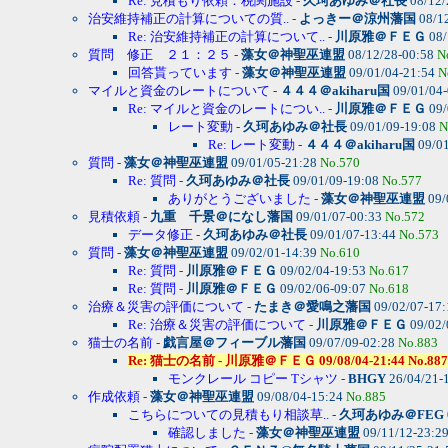
Re: 見積もり依頼：税関施設
-
久珂あゆみ＠社長
08/12/
治安維持補正の計算についての質..
-
よっきー＠涼州藩国
08/1
Re: 治安維持補正の計算について..
-
川原雅＠ＦＥＧ
08/
質問 修正 ２１：２５
-
藻女＠神聖巫連盟
08/12/28-00:58
N
回答貰っています
-
藻女＠神聖巫連盟
09/01/04-21:54
N
マイルと資金のレートについて
-
４４４＠akiharu国
09/01/04
Re: マイルと資金のレートについ..
-
川原雅＠ＦＥＧ
09/
レート変動
-
久珂あゆみ＠社長
09/01/09-19:08
N
Re: レート変動
-
４４４＠akiharu国
09/01
質問
-
藻女＠神聖巫連盟
09/01/05-21:28
No.570
Re: 質問
-
久珂あゆみ＠社長
09/01/09-19:08
No.577
ありがとうございました
-
藻女＠神聖巫連盟
09/
見積依頼
-
九重 千景＠になし藩国
09/01/07-00:33
No.572
データ修正
-
久珂あゆみ＠社長
09/01/07-13:44
No.573
質問
-
藻女＠神聖巫連盟
09/02/01-14:39
No.610
Re: 質問
-
川原雅＠ＦＥＧ
09/02/04-19:53
No.617
Re: 質問
-
川原雅＠ＦＥＧ
09/02/06-09:07
No.618
治療＆災害の評価について
-
たまき＠愛鳴之藩国
09/02/07-17
Re: 治療＆災害の評価について
-
川原雅＠ＦＥＧ
09/02/
猫士の名前
-
戯言屋＠フィーブル藩国
09/07/09-02:28
No.883
Re: 猫士の名前 - 川原雅＠ＦＥＧ 09/08/04-21:44 No.887
モンクレール コピー Tシャツ
-
BHGY
26/04/21-
作成依頼
-
藻女＠神聖巫連盟
09/08/04-15:24
No.885
こちらについての見積もり相談草..
-
久珂あゆみ＠FEG
確認しました
-
藻女＠神聖巫連盟
09/11/12-23:2