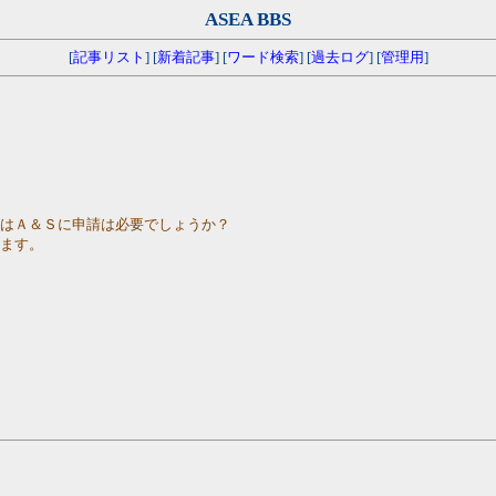
ASEA BBS
[
記事リスト
] [
新着記事
] [
ワード検索
] [
過去ログ
] [
管理用
]
らはＡ＆Ｓに申請は必要でしょうか？
します。
。