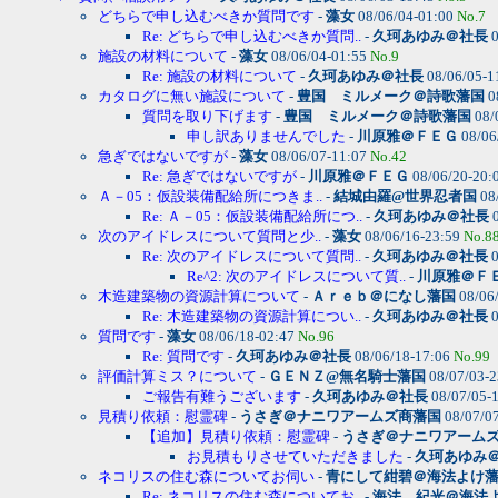
どちらで申し込むべきか質問です
-
藻女
08/06/04-01:00
No.7
Re: どちらで申し込むべきか質問..
-
久珂あゆみ＠社長
0
施設の材料について
-
藻女
08/06/04-01:55
No.9
Re: 施設の材料について
-
久珂あゆみ＠社長
08/06/05-1
カタログに無い施設について
-
豊国 ミルメーク＠詩歌藩国
0
質問を取り下げます
-
豊国 ミルメーク＠詩歌藩国
08/
申し訳ありませんでした
-
川原雅＠ＦＥＧ
08/06
急ぎではないですが
-
藻女
08/06/07-11:07
No.42
Re: 急ぎではないですが
-
川原雅＠ＦＥＧ
08/06/20-20:
Ａ－05：仮設装備配給所につきま..
-
結城由羅@世界忍者国
08
Re: Ａ－05：仮設装備配給所につ..
-
久珂あゆみ＠社長
0
次のアイドレスについて質問と少..
-
藻女
08/06/16-23:59
No.8
Re: 次のアイドレスについて質問..
-
久珂あゆみ＠社長
0
Re^2: 次のアイドレスについて質..
-
川原雅＠Ｆ
木造建築物の資源計算について
-
Ａｒｅｂ＠になし藩国
08/06
Re: 木造建築物の資源計算につい..
-
久珂あゆみ＠社長
0
質問です
-
藻女
08/06/18-02:47
No.96
Re: 質問です
-
久珂あゆみ＠社長
08/06/18-17:06
No.99
評価計算ミス？について
-
ＧＥＮＺ@無名騎士藩国
08/07/03-
ご報告有難うございます
-
久珂あゆみ＠社長
08/07/05-
見積り依頼：慰霊碑
-
うさぎ＠ナニワアームズ商藩国
08/07/0
【追加】見積り依頼：慰霊碑
-
うさぎ＠ナニワアーム
お見積もりさせていただきました
-
久珂あゆみ
ネコリスの住む森についてお伺い
-
青にして紺碧＠海法よけ
Re: ネコリスの住む森についてお..
-
海法 紀光＠海法