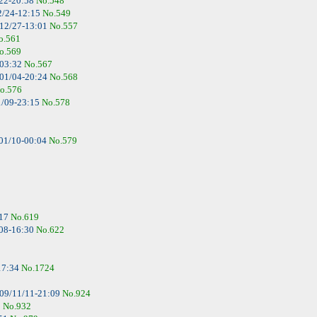
22-20:58
No.548
2/24-12:15
No.549
12/27-13:01
No.557
o.561
o.569
-03:32
No.567
01/04-20:24
No.568
o.576
/09-23:15
No.578
01/10-00:04
No.579
:17
No.619
08-16:30
No.622
17:34
No.1724
09/11/11-21:09
No.924
9
No.932