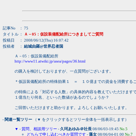
記事No
： 75
タイトル
：
Ａ－05：仮設装備配給所につきましてご質問
投稿日
： 2008/06/12(Thu) 16:07:42
投稿者
：
結城由羅@世界忍者国
Ａ－05：仮設装備配給所
http://www11.atwiki.jp/asea/pages/36.html
の購入を検討しておりますが、一点質問がございます。
＊仮設装備配給所の特殊効果１ ＝ １０億までの資金を消費する
の特殊による「対応する人数」の具体的内容を教えていただけます
１億当たり何名、といった数値があるのでしょうか？
ご回答いただけますと助かります。よろしくお願いいたします。
- 関連一覧ツリー
（▼ をクリックするとツリー全体を一括表示します）
▼
-
質問、相談用ツリー
-
久珂あゆみ＠社長
08/06/03-19:45
No.5
どちらで申し込むべきか質問です
-
藻女
08/06/04-01:00
No.7