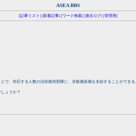
ASEA BBS
[
記事リスト
] [
新着記事
] [
ワード検索
] [
過去ログ
] [
管理用
]
ことで、対応する人数の治安維持部隊に、非殺傷装備を支給することができる
でしょうか？