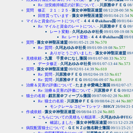
Re: 治安維持補正の計算について..
-
川原雅＠ＦＥＧ
08/
質問 修正 ２１：２５
-
藻女＠神聖巫連盟
08/12/28-00:58
N
回答貰っています
-
藻女＠神聖巫連盟
09/01/04-21:54
N
マイルと資金のレートについて
-
４４４＠akiharu国
09/01/04
Re: マイルと資金のレートについ..
-
川原雅＠ＦＥＧ
09/
レート変動
-
久珂あゆみ＠社長
09/01/09-19:08
N
Re: レート変動
-
４４４＠akiharu国
09/01
質問
-
藻女＠神聖巫連盟
09/01/05-21:28
No.570
Re: 質問
-
久珂あゆみ＠社長
09/01/09-19:08
No.577
ありがとうございました
-
藻女＠神聖巫連盟
09/
見積依頼
-
九重 千景＠になし藩国
09/01/07-00:33
No.572
データ修正
-
久珂あゆみ＠社長
09/01/07-13:44
No.573
質問
-
藻女＠神聖巫連盟
09/02/01-14:39
No.610
Re: 質問
-
川原雅＠ＦＥＧ
09/02/04-19:53
No.617
Re: 質問
-
川原雅＠ＦＥＧ
09/02/06-09:07
No.618
治療＆災害の評価について
-
たまき＠愛鳴之藩国
09/02/07-17
Re: 治療＆災害の評価について
-
川原雅＠ＦＥＧ
09/02/
猫士の名前
-
戯言屋＠フィーブル藩国
09/07/09-02:28
No.883
Re: 猫士の名前
-
川原雅＠ＦＥＧ
09/08/04-21:44
No.887
モンクレール コピー Tシャツ
-
BHGY
26/04/21-
作成依頼
-
藻女＠神聖巫連盟
09/08/04-15:24
No.885
こちらについての見積もり相談草..
-
久珂あゆみ＠FEG
確認しました
-
藻女＠神聖巫連盟
09/11/12-23:2
病院配置猫士について
-
ＧＥＮＺ@無名騎士藩国
09/11/25-21