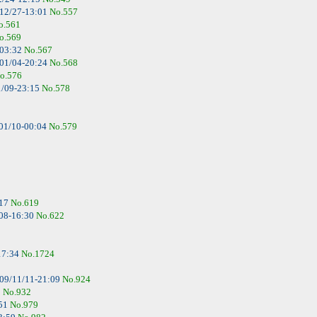
12/27-13:01
No.557
o.561
o.569
-03:32
No.567
01/04-20:24
No.568
o.576
/09-23:15
No.578
01/10-00:04
No.579
:17
No.619
08-16:30
No.622
17:34
No.1724
09/11/11-21:09
No.924
9
No.932
:51
No.979