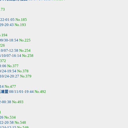
173
4
/22-01:05
No.185
29-20:43
No.193
.194
09/30-18:54
No.225
226
10/07-12:58
No.254
/10/07-16:14
No.258
.372
8:06
No.377
0/24-19:54
No.378
10/24-20:27
No.379
:14
No.477
巫連盟
08/11/01-19:44
No.492
1
2-00:38
No.493
1
:26
No.534
22-20:58
No.548
2/24-12:15
No.549