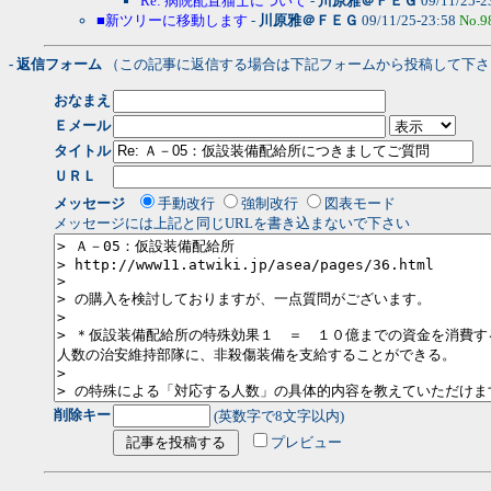
Re: 病院配置猫士について
-
川原雅＠ＦＥＧ
09/11/25-2
■新ツリーに移動します
-
川原雅＠ＦＥＧ
09/11/25-23:58
No.9
- 返信フォーム
（この記事に返信する場合は下記フォームから投稿して下さ
おなまえ
Ｅメール
タイトル
ＵＲＬ
メッセージ
手動改行
強制改行
図表モード
メッセージには上記と同じURLを書き込まないで下さい
削除キー
(英数字で8文字以内)
プレビュー