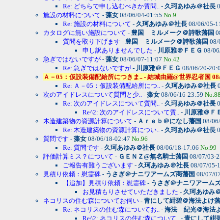
Re: どちらで申し込むべきか質問..
-
久珂あゆみ＠社長
0
施設の材料について
-
藻女
08/06/04-01:55
No.9
Re: 施設の材料について
-
久珂あゆみ＠社長
08/06/05-1
カタログに無い施設について
-
豊国 ミルメーク＠詩歌藩国
0
質問を取り下げます
-
豊国 ミルメーク＠詩歌藩国
08/
申し訳ありませんでした
-
川原雅＠ＦＥＧ
08/06
急ぎではないですが
-
藻女
08/06/07-11:07
No.42
Re: 急ぎではないですが
-
川原雅＠ＦＥＧ
08/06/20-20:
Ａ－05：仮設装備配給所につきま.. - 結城由羅@世界忍者国 08/06/12
Re: Ａ－05：仮設装備配給所につ..
-
久珂あゆみ＠社長
0
次のアイドレスについて質問と少..
-
藻女
08/06/16-23:59
No.8
Re: 次のアイドレスについて質問..
-
久珂あゆみ＠社長
0
Re^2: 次のアイドレスについて質..
-
川原雅＠Ｆ
木造建築物の資源計算について
-
Ａｒｅｂ＠になし藩国
08/06
Re: 木造建築物の資源計算につい..
-
久珂あゆみ＠社長
0
質問です
-
藻女
08/06/18-02:47
No.96
Re: 質問です
-
久珂あゆみ＠社長
08/06/18-17:06
No.99
評価計算ミス？について
-
ＧＥＮＺ@無名騎士藩国
08/07/03-
ご報告有難うございます
-
久珂あゆみ＠社長
08/07/05-
見積り依頼：慰霊碑
-
うさぎ＠ナニワアームズ商藩国
08/07/0
【追加】見積り依頼：慰霊碑
-
うさぎ＠ナニワアーム
お見積もりさせていただきました
-
久珂あゆみ
ネコリスの住む森についてお伺い
-
青にして紺碧＠海法よけ
Re: ネコリスの住む森についてお..
-
海法 紀光＠海法
Re^2: ネコリスの住む森について..
-
青にして紺