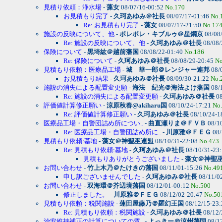
見積り依頼：浄水場
-
藻女
08/07/16-00:52
No.170
お見積もり完了
-
久珂あゆみ＠社長
08/07/17-01:46
No.
Re: お見積もり完了
-
藻女
08/07/17-21:50
No.17
施設の反映について、他
-
ポレポレ・キブルゥ＠星鋼京
08/08
Re: 施設の反映について、他
-
久珂あゆみ＠社長
08/08/
保険について
-
黒埼紘＠越前藩国
08/08/22-01:40
No.186
Re: 保険について
-
久珂あゆみ＠社長
08/08/29-20:45
No
見積もり依頼：医療品工場
-
城 華一郎＠レンジャー連邦
08/
お見積もり結果
-
久珂あゆみ＠社長
08/09/30-21:22
No.
施設の消失による配置変更願
-
海法 紀光＠海法よけ藩国
08/
Re: 施設の消失による配置変更願
-
久珂あゆみ＠社長
08
評価値計算修正願い
-
涼原秋春@akiharu国
08/10/24-17:21
No
Re: 評価値計算修正願い
-
久珂あゆみ＠社長
08/10/24-1
医療品工場・自警団詰め所につい..
-
曲直瀬りま＠ＦＶＢ
08/1
Re: 医療品工場・自警団詰め所に..
-
川原雅＠ＦＥＧ
08/
見積もり依頼:墓地
-
藻女＠神聖巫連盟
08/10/31-22:08
No.473
Re: 見積もり依頼:墓地
-
久珂あゆみ＠社長
08/10/31-23
見積もりありがとうございました
-
藻女＠神聖
お問い合わせ
-
竹上木乃＠たけきの藩国
08/11/01-15:26
No.49
申し訳ございませんでした
-
久珂あゆみ＠社長
08/11/0
お問い合わせ
-
双海環＠芥辺境藩国
08/12/01-00:12
No.500
修正しました。
-
川原雅＠ＦＥＧ
08/12/02-20:47
No.50
見積もり依頼：税関施設
-
蓮田屋藤乃＠羅幻王国
08/12/15-23
Re: 見積もり依頼：税関施設
-
久珂あゆみ＠社長
08/12/
治安維持補正の計算についての質..
-
よっきー＠涼州藩国
08/1