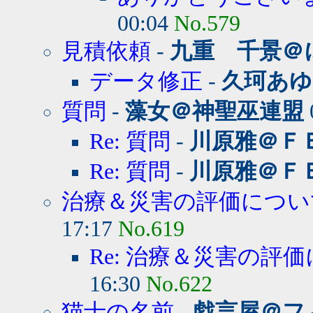
00:04
No.579
見積依頼
-
九重 千景＠
データ修正
-
久珂あゆ
質問
-
藻女＠神聖巫連盟
Re: 質問
-
川原雅＠Ｆ
Re: 質問
-
川原雅＠Ｆ
治療＆災害の評価につい
17:17
No.619
Re: 治療＆災害の評
16:30
No.622
猫士の名前
-
戯言屋＠フ