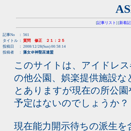
AS
[
記事リスト
] [
新着記
記事No
： 561
タイトル
：
質問 修正 ２１：２５
投稿日
： 2008/12/28(Sun) 00:58:14
投稿者
：
藻女＠神聖巫連盟
このサイトは、アイドレス
の他公園、娯楽提供施設な
とありますが現在の所公園
予定はないのでしょうか？
現在能力開示待ちの派生を