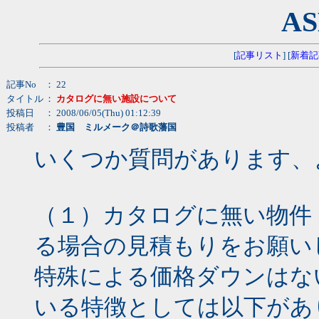
AS
[
記事リスト
] [
新着記
記事No
： 22
タイトル
：
カタログに無い施設について
投稿日
： 2008/06/05(Thu) 01:12:39
投稿者
：
豊国 ミルメーク＠詩歌藩国
いくつか質問があります、
（１）カタログに無い物件
る場合の見積もりをお願い
特殊による価格ダウンはな
いる特徴としては以下があ