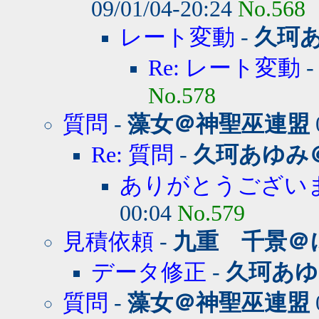
09/01/04-20:24
No.568
レート変動
-
久珂
Re: レート変動
No.578
質問
-
藻女＠神聖巫連盟
Re: 質問
-
久珂あゆみ
ありがとうござい
00:04
No.579
見積依頼
-
九重 千景＠
データ修正
-
久珂あゆ
質問
-
藻女＠神聖巫連盟