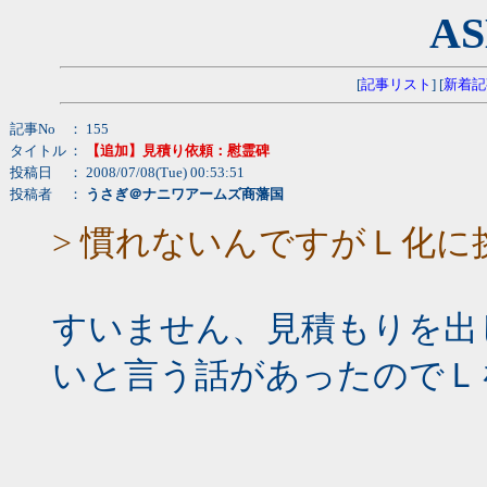
AS
[
記事リスト
] [
新着記
記事No
： 155
タイトル
：
【追加】見積り依頼：慰霊碑
投稿日
： 2008/07/08(Tue) 00:53:51
投稿者
：
うさぎ＠ナニワアームズ商藩国
> 慣れないんですがＬ化
すいません、見積もりを出
いと言う話があったのでＬ