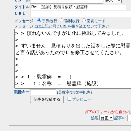
Ｅメール
タイトル
ＵＲＬ
メッセージ
手動改行
強制改行
図表モード
メッセージには上記と同じURLを書き込まないで下さい
削除キー
(英数字で8文字以内)
プレビュー
- 以下のフォームから自分
処理
記事No