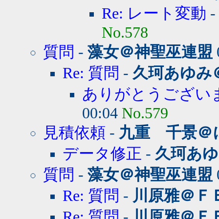
Re: レート変動
No.578
質問
-
藻女＠神聖巫連盟
Re: 質問
-
久珂あゆみ
ありがとうござい
00:04
No.579
見積依頼
-
九重 千景＠
データ修正
-
久珂あゆ
質問
-
藻女＠神聖巫連盟
Re: 質問
-
川原雅＠Ｆ
Re: 質問
-
川原雅＠Ｆ