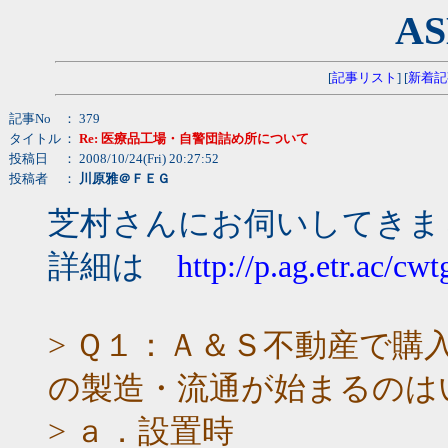
AS
[
記事リスト
] [
新着記
記事No
： 379
タイトル
：
Re: 医療品工場・自警団詰め所について
投稿日
： 2008/10/24(Fri) 20:27:52
投稿者
：
川原雅＠ＦＥＧ
芝村さんにお伺いしてきま
詳細は
http://p.ag.etr.ac/cw
> Ｑ１：Ａ＆Ｓ不動産で購
の製造・流通が始まるのは
> ａ．設置時