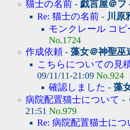
猫士の名前
-
戯言屋＠フ
Re: 猫士の名前
-
川原
モンクレール コピ
No.1724
作成依頼
-
藻女＠神聖巫
こちらについての見積
09/11/11-21:09
No.924
確認しました
-
藻
病院配置猫士について
-
21:51
No.979
Re: 病院配置猫士に