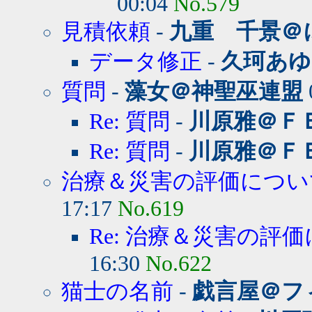
00:04
No.579
見積依頼
-
九重 千景＠
データ修正
-
久珂あゆ
質問
-
藻女＠神聖巫連盟
Re: 質問
-
川原雅＠Ｆ
Re: 質問
-
川原雅＠Ｆ
治療＆災害の評価につい
17:17
No.619
Re: 治療＆災害の評
16:30
No.622
猫士の名前
-
戯言屋＠フ