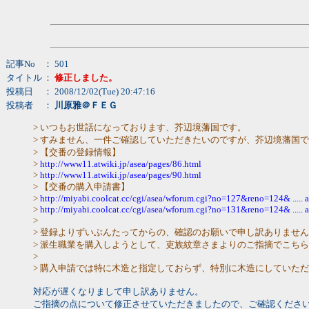
記事No
： 501
タイトル
：
修正しました。
投稿日
： 2008/12/02(Tue) 20:47:16
投稿者
：
川原雅＠ＦＥＧ
> いつもお世話になっております、芥辺境藩国です。
> すみません、一件ご確認していただきたいのですが、芥辺境藩国
> 【交番の登録情報】
>
http://www11.atwiki.jp/asea/pages/86.html
>
http://www11.atwiki.jp/asea/pages/90.html
> 【交番の購入申請書】
>
http://miyabi.coolcat.cc/cgi/asea/wforum.cgi?no=127&reno=124& .....
>
http://miyabi.coolcat.cc/cgi/asea/wforum.cgi?no=131&reno=124& .....
>
> 登録よりずいぶんたってからの、確認のお願いで申し訳ありませ
> 派生職業を購入しようとして、吏族紋章さまよりのご指摘でこち
>
> 購入申請では特に木造と指定しておらず、特別に木造にしていた
対応が遅くなりまして申し訳ありません。
ご指摘の点について修正させていただきましたので、ご確認くださ