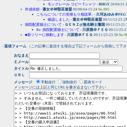
モンクレール コピー Tシャツ
-
BHGY
26/04/21-
作成依頼
-
藻女＠神聖巫連盟
09/08/04-15:24
No.885
こちらについての見積もり相談草..
-
久珂あゆみ＠FEG
確認しました
-
藻女＠神聖巫連盟
09/11/12-23:2
病院配置猫士について
-
ＧＥＮＺ@無名騎士藩国
09/11/25-21
Re: 病院配置猫士について
-
川原雅＠ＦＥＧ
09/11/25-2
■新ツリーに移動します
-
川原雅＠ＦＥＧ
09/11/25-23:58
No.9
- 返信フォーム
（この記事に返信する場合は下記フォームから投稿して下さ
おなまえ
Ｅメール
タイトル
ＵＲＬ
メッセージ
手動改行
強制改行
図表モード
メッセージには上記と同じURLを書き込まないで下さい