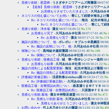
見積り依頼：慰霊碑
-
うさぎ＠ナニワアームズ商藩国
08/07/0
【追加】見積り依頼：慰霊碑
-
うさぎ＠ナニワアーム
お見積もりさせていただきました
-
久珂あゆみ
ネコリスの住む森についてお伺い
-
青にして紺碧＠海法よけ
Re: ネコリスの住む森についてお..
-
海法 紀光＠海法
Re^2: ネコリスの住む森について..
-
青にして紺
見積り依頼：浄水場
-
藻女
08/07/16-00:52
No.170
お見積もり完了
-
久珂あゆみ＠社長
08/07/17-01:46
No.
Re: お見積もり完了
-
藻女
08/07/17-21:50
No.17
施設の反映について、他
-
ポレポレ・キブルゥ＠星鋼京
08/08
Re: 施設の反映について、他
-
久珂あゆみ＠社長
08/08/
保険について
-
黒埼紘＠越前藩国
08/08/22-01:40
No.186
Re: 保険について
-
久珂あゆみ＠社長
08/08/29-20:45
No
見積もり依頼：医療品工場
-
城 華一郎＠レンジャー連邦
08/
お見積もり結果
-
久珂あゆみ＠社長
08/09/30-21:22
No.
施設の消失による配置変更願
-
海法 紀光＠海法よけ藩国
08/
Re: 施設の消失による配置変更願
-
久珂あゆみ＠社長
08
評価値計算修正願い
-
涼原秋春@akiharu国
08/10/24-17:21
No
Re: 評価値計算修正願い
-
久珂あゆみ＠社長
08/10/24-1
医療品工場・自警団詰め所につい..
-
曲直瀬りま＠ＦＶＢ
08/1
Re: 医療品工場・自警団詰め所に..
-
川原雅＠ＦＥＧ
08/
見積もり依頼:墓地
-
藻女＠神聖巫連盟
08/10/31-22:08
No.473
Re: 見積もり依頼:墓地
-
久珂あゆみ＠社長
08/10/31-23
見積もりありがとうございました
-
藻女＠神聖
お問い合わせ
-
竹上木乃＠たけきの藩国
08/11/01-15:26
No.49