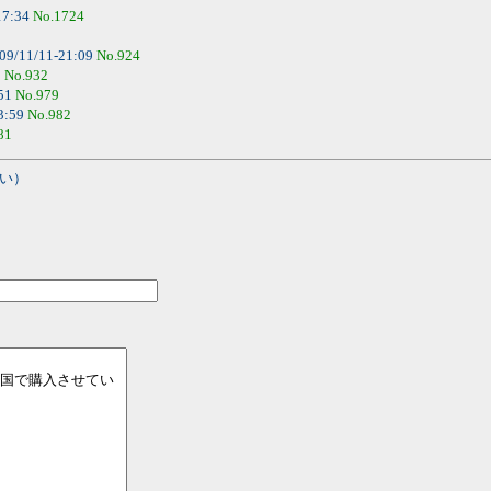
17:34
No.1724
09/11/11-21:09
No.924
9
No.932
:51
No.979
3:59
No.982
81
い）