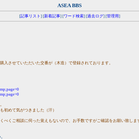
ASEA BBS
[
記事リスト
] [
新着記事
] [
ワード検索
] [
過去ログ
] [
管理用
]
で購入させていただいた交番が（木造）で登録されております。
 amp;page=0
 amp;page=0
ん。
らも初めて気がつきました（汗）
だくべくご相談に伺った覚えもないので、お手数ですがご確認をお願い致しま
い。