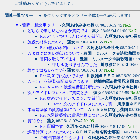
ご連絡ありがとうございました。
- 関連一覧ツリー
（▼ をクリックするとツリー全体を一括表示します）
▼
-
質問、相談用ツリー
-
久珂あゆみ＠社長
08/06/03-19:45
No.5
どちらで申し込むべきか質問です
-
藻女
08/06/04-01:00
No.7
Re: どちらで申し込むべきか質問..
-
久珂あゆみ＠社長
0
施設の材料について
-
藻女
08/06/04-01:55
No.9
Re: 施設の材料について
-
久珂あゆみ＠社長
08/06/05-1
カタログに無い施設について
-
豊国 ミルメーク＠詩歌藩国
0
質問を取り下げます
-
豊国 ミルメーク＠詩歌藩国
08/
申し訳ありませんでした
-
川原雅＠ＦＥＧ
08/06
急ぎではないですが
-
藻女
08/06/07-11:07
No.42
Re: 急ぎではないですが
-
川原雅＠ＦＥＧ
08/06/20-20:
Ａ－05：仮設装備配給所につきま..
-
結城由羅@世界忍者国
08
Re: Ａ－05：仮設装備配給所につ..
-
久珂あゆみ＠社長
0
次のアイドレスについて質問と少..
-
藻女
08/06/16-23:59
No.8
Re: 次のアイドレスについて質問..
-
久珂あゆみ＠社長
0
Re^2: 次のアイドレスについて質..
-
川原雅＠Ｆ
木造建築物の資源計算について
-
Ａｒｅｂ＠になし藩国
08/06
Re: 木造建築物の資源計算につい..
-
久珂あゆみ＠社長
0
質問です
-
藻女
08/06/18-02:47
No.96
Re: 質問です
-
久珂あゆみ＠社長
08/06/18-17:06
No.99
評価計算ミス？について
-
ＧＥＮＺ@無名騎士藩国
08/07/03-
ご報告有難うございます
-
久珂あゆみ＠社長
08/07/05-