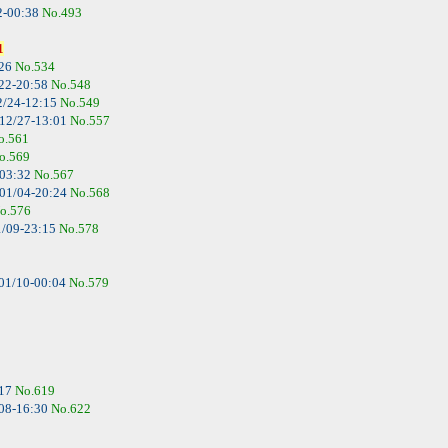
2-00:38
No.493
1
:26
No.534
22-20:58
No.548
2/24-12:15
No.549
12/27-13:01
No.557
o.561
o.569
-03:32
No.567
01/04-20:24
No.568
o.576
/09-23:15
No.578
01/10-00:04
No.579
:17
No.619
08-16:30
No.622