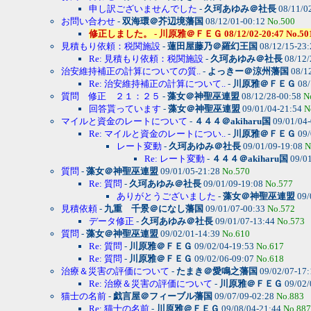
申し訳ございませんでした
-
久珂あゆみ＠社長
08/11/0
お問い合わせ
-
双海環＠芥辺境藩国
08/12/01-00:12
No.500
修正しました。 - 川原雅＠ＦＥＧ 08/12/02-20:47 No.50
見積もり依頼：税関施設
-
蓮田屋藤乃＠羅幻王国
08/12/15-23
Re: 見積もり依頼：税関施設
-
久珂あゆみ＠社長
08/12/
治安維持補正の計算についての質..
-
よっきー＠涼州藩国
08/1
Re: 治安維持補正の計算について..
-
川原雅＠ＦＥＧ
08/
質問 修正 ２１：２５
-
藻女＠神聖巫連盟
08/12/28-00:58
N
回答貰っています
-
藻女＠神聖巫連盟
09/01/04-21:54
N
マイルと資金のレートについて
-
４４４＠akiharu国
09/01/04
Re: マイルと資金のレートについ..
-
川原雅＠ＦＥＧ
09/
レート変動
-
久珂あゆみ＠社長
09/01/09-19:08
N
Re: レート変動
-
４４４＠akiharu国
09/01
質問
-
藻女＠神聖巫連盟
09/01/05-21:28
No.570
Re: 質問
-
久珂あゆみ＠社長
09/01/09-19:08
No.577
ありがとうございました
-
藻女＠神聖巫連盟
09/
見積依頼
-
九重 千景＠になし藩国
09/01/07-00:33
No.572
データ修正
-
久珂あゆみ＠社長
09/01/07-13:44
No.573
質問
-
藻女＠神聖巫連盟
09/02/01-14:39
No.610
Re: 質問
-
川原雅＠ＦＥＧ
09/02/04-19:53
No.617
Re: 質問
-
川原雅＠ＦＥＧ
09/02/06-09:07
No.618
治療＆災害の評価について
-
たまき＠愛鳴之藩国
09/02/07-17
Re: 治療＆災害の評価について
-
川原雅＠ＦＥＧ
09/02/
猫士の名前
-
戯言屋＠フィーブル藩国
09/07/09-02:28
No.883
Re: 猫士の名前
-
川原雅＠ＦＥＧ
09/08/04-21:44
No.887