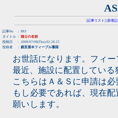
AS
[
記事リスト
] [
新着記
記事No
： 883
タイトル
：
猫士の名前
投稿日
： 2009/07/09(Thu) 02:28:15
投稿者
：
戯言屋＠フィーブル藩国
お世話になります。フィー
最近、施設に配置している
こちらはＡ＆Ｓに申請は必
もし必要であれば、現在配
願いします。