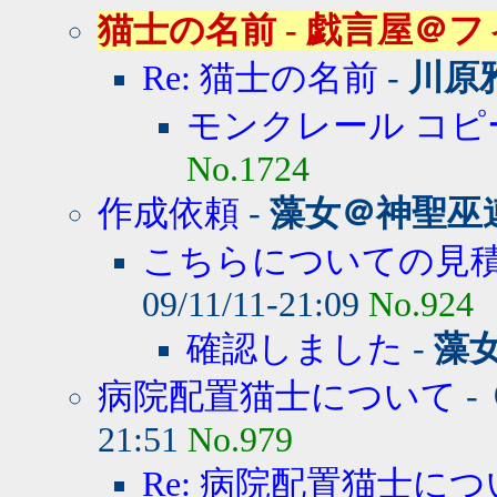
猫士の名前 - 戯言屋＠フィーブル
Re: 猫士の名前
-
川原
モンクレール コピ
No.1724
作成依頼
-
藻女＠神聖巫
こちらについての見積
09/11/11-21:09
No.924
確認しました
-
藻
病院配置猫士について
-
21:51
No.979
Re: 病院配置猫士に