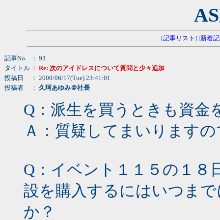
AS
[
記事リスト
] [
新着記
記事No
： 93
タイトル
：
Re: 次のアイドレスについて質問と少々追加
投稿日
： 2008/06/17(Tue) 23:41:01
投稿者
：
久珂あゆみ＠社長
Q：派生を買うときも資金
Ａ：質疑してまいりますの
Q：イベント１１５の１８
設を購入するにはいつまで
か？