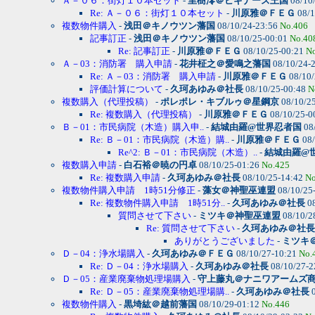
Ａ－０６：街灯１０本セット
-
里樹澪＠ビギナーズ王国
08/10
Re: Ａ－０６：街灯１０本セット
-
川原雅＠ＦＥＧ
08/1
複数物件購入
-
浅田＠キノウツン藩国
08/10/24-23:56
No.406
記事訂正
-
浅田＠キノウツン藩国
08/10/25-00:01
No.40
Re: 記事訂正
-
川原雅＠ＦＥＧ
08/10/25-00:21
N
Ａ－03：消防署 購入申請
-
花井柾之＠愛鳴之藩国
08/10/24-
Re: Ａ－03：消防署 購入申請
-
川原雅＠ＦＥＧ
08/10/
評価計算について
-
久珂あゆみ＠社長
08/10/25-00:48
N
複数購入（代理投稿）
-
ポレポレ・キブルゥ＠星鋼京
08/10/2
Re: 複数購入（代理投稿）
-
川原雅＠ＦＥＧ
08/10/25-0
Ｂ－01：市民病院（木造）購入申..
-
結城由羅@世界忍者国
08
Re: Ｂ－01：市民病院（木造）購..
-
川原雅＠ＦＥＧ
08/
Re^2: Ｂ－01：市民病院（木造）..
-
結城由羅@
複数購入申請
-
白石裕＠暁の円卓
08/10/25-01:26
No.425
Re: 複数購入申請
-
久珂あゆみ＠社長
08/10/25-14:42
No
複数物件購入申請 1時51分修正
-
藻女＠神聖巫連盟
08/10/25
Re: 複数物件購入申請 1時51分..
-
久珂あゆみ＠社長
08
質問させて下さい
-
ミツキ＠神聖巫連盟
08/10/2
Re: 質問させて下さい
-
久珂あゆみ＠社長
ありがとうございました
-
ミツキ
Ｄ－04：浄水場購入
-
久珂あゆみ＠ＦＥＧ
08/10/27-10:21
No.
Re: Ｄ－04：浄水場購入
-
久珂あゆみ＠社長
08/10/27-2
Ｄ－05：産業廃棄物処理場購入
-
守上藤丸＠ナニワアームズ
Re: Ｄ－05：産業廃棄物処理場購..
-
久珂あゆみ＠社長
0
複数物件購入
-
黒埼紘＠越前藩国
08/10/29-01:12
No.446