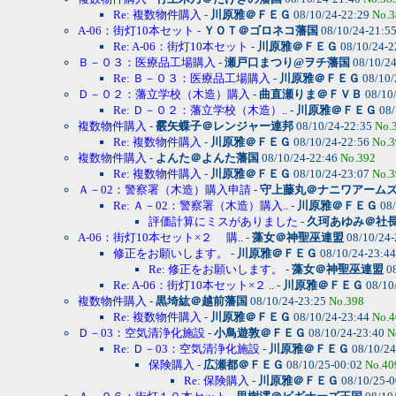
Re: 複数物件購入
-
川原雅＠ＦＥＧ
08/10/24-22:29
No.3
A-06：街灯10本セット
-
ＹＯＴ＠ゴロネコ藩国
08/10/24-21:5
Re: A-06：街灯10本セット
-
川原雅＠ＦＥＧ
08/10/24-2
Ｂ－０３：医療品工場購入
-
瀬戸口まつり@ヲチ藩国
08/10/2
Re: Ｂ－０３：医療品工場購入
-
川原雅＠ＦＥＧ
08/10/
Ｄ－０２：藩立学校（木造）購入
-
曲直瀬りま＠ＦＶＢ
08/10
Re: Ｄ－０２：藩立学校（木造）..
-
川原雅＠ＦＥＧ
08/
複数物件購入
-
霰矢蝶子＠レンジャー連邦
08/10/24-22:35
No.
Re: 複数物件購入
-
川原雅＠ＦＥＧ
08/10/24-22:56
No.3
複数物件購入
-
よんた＠よんた藩国
08/10/24-22:46
No.392
Re: 複数物件購入
-
川原雅＠ＦＥＧ
08/10/24-23:07
No.3
Ａ－02：警察署（木造）購入申請
-
守上藤丸＠ナニワアーム
Re: Ａ－02：警察署（木造）購入..
-
川原雅＠ＦＥＧ
08/
評価計算にミスがありました
-
久珂あゆみ＠社
A-06：街灯10本セット×２ 購..
-
藻女＠神聖巫連盟
08/10/24
修正をお願いします。
-
川原雅＠ＦＥＧ
08/10/24-23:4
Re: 修正をお願いします。
-
藻女＠神聖巫連盟
08
Re: A-06：街灯10本セット×２ ..
-
川原雅＠ＦＥＧ
08/10
複数物件購入
-
黒埼紘＠越前藩国
08/10/24-23:25
No.398
Re: 複数物件購入
-
川原雅＠ＦＥＧ
08/10/24-23:44
No.4
Ｄ－03：空気清浄化施設
-
小鳥遊敦＠ＦＥＧ
08/10/24-23:40
N
Re: Ｄ－03：空気清浄化施設
-
川原雅＠ＦＥＧ
08/10/24
保険購入
-
広瀬都＠ＦＥＧ
08/10/25-00:02
No.40
Re: 保険購入
-
川原雅＠ＦＥＧ
08/10/25-