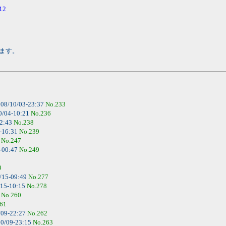
=12
ます。
08/10/03-23:37
No.233
0/04-10:21
No.236
02:43
No.238
-16:31
No.239
6
No.247
-00:47
No.249
9
/15-09:49
No.277
/15-10:15
No.278
4
No.260
61
/09-22:27
No.262
0/09-23:15
No.263