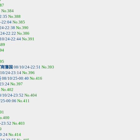
87
5
No.384
2:35
No.388
4-22:04
No.385
24-22:38
No.390
/24-22:22
No.386
10/24-22:44
No.391
389
94
95
ズ商藩国
08/10/24-22:51
No.393
10/24-23:14
No.396
長
08/10/25-00:40
No.416
-23:24
No.397
4
No.402
/10/24-23:52
No.404
/25-00:06
No.411
01
o.400
-23:52
No.403
9
00:24
No.414