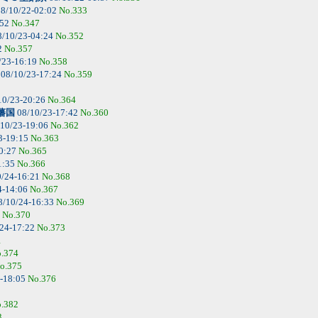
8/10/22-02:02
No.333
:52
No.347
/10/23-04:24
No.352
2
No.357
/23-16:19
No.358
08/10/23-17:24
No.359
10/23-20:26
No.364
藩国
08/10/23-17:42
No.360
10/23-19:06
No.362
3-19:15
No.363
0:27
No.365
1:35
No.366
/24-16:21
No.368
4-14:06
No.367
8/10/24-16:33
No.369
4
No.370
24-17:22
No.373
1
.374
o.375
-18:05
No.376
.382
3