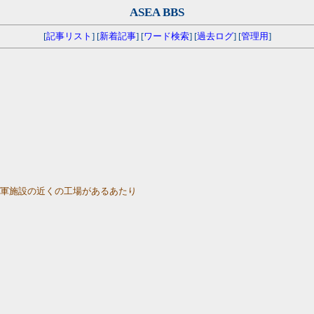
ASEA BBS
[
記事リスト
] [
新着記事
] [
ワード検索
] [
過去ログ
] [
管理用
]
の軍施設の近くの工場があるあたり