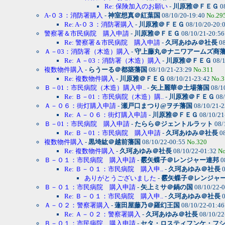
Re: 保険加入のお願い
-
川原雅＠ＦＥＧ
0
A-０３：消防署購入
-
神室想真＠紅葉国
08/10/20-19:40
No.29
Re: A-０３：消防署購入
-
川原雅＠ＦＥＧ
08/10/20-20:
警察署＆市民病院 購入申請
-
川原雅＠ＦＥＧ
08/10/21-20:5
Re: 警察署＆市民病院 購入申請
-
久珂あゆみ＠社長
08
Ａ－03：消防署（木造）購入
-
守上藤丸＠ナニワアームズ商
Re: Ａ－03：消防署（木造）購入
-
川原雅＠ＦＥＧ
08/1
複数物件購入
-
らうーる＠都築藩国
08/10/21-23:29
No.311
Re: 複数物件購入
-
川原雅＠ＦＥＧ
08/10/21-23:42
No.3
Ｂ－01：市民病院（木造）購入申..
-
矢上麗華＠土場藩国
08/1
Re: Ｂ－01：市民病院（木造）購..
-
川原雅＠ＦＥＧ
08/
Ａ－０６：街灯購入申請
-
瀬戸口まつり@ヲチ藩国
08/10/21-
Re: Ａ－０６：街灯購入申請
-
川原雅＠ＦＥＧ
08/10/21
Ｂ－01：市民病院 購入申請
-
たらら＠ジェントルラット
08/
Re: Ｂ－01：市民病院 購入申請
-
久珂あゆみ＠社長
08
複数物件購入
-
黒埼紘＠越前藩国
08/10/22-00:55
No.320
Re: 複数物件購入
-
久珂あゆみ＠社長
08/10/22-01:32
No
Ｂ－０１：市民病院 購入申請
-
霰矢蝶子＠レンジャー連邦
0
Re: Ｂ－０１：市民病院 購入申..
-
久珂あゆみ＠社長
0
ありがとうございました
-
霰矢蝶子＠レンジャ
Ｂ－０１：市民病院 購入申請
-
矢上ミサ＠鍋の国
08/10/22-
Re: Ｂ－０１：市民病院 購入申..
-
久珂あゆみ＠社長
0
Ａ－０２：警察署購入
-
蓮田屋藤乃＠羅幻王国
08/10/22-01:4
Re: Ａ－０２：警察署購入
-
久珂あゆみ＠社長
08/10/22
Ｂ－０１：市民病院 購入申請
-
セタ・ロスティフンケ・フ