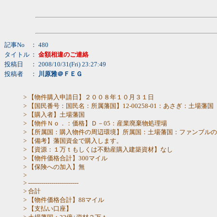
記事No
： 480
タイトル
：
金額相違のご連絡
投稿日
： 2008/10/31(Fri) 23:27:49
投稿者
：
川原雅＠ＦＥＧ
> 【物件購入申請日】２００８年１０月３１日
> 【国民番号：国民名：所属藩国】12-00258-01：あさぎ：土場藩国
> 【購入者】土場藩国
> 【物件Ｎｏ．：価格】Ｄ－05：産業廃棄物処理場
> 【所属国：購入物件の周辺環境】所属国：土場藩国：ファンブル
> 【備考】藩国資金で購入します。
> 【資源：１万ｔもしくは不動産購入建築資材】なし
> 【物件価格合計】300マイル
> 【保険への加入】無
>
> --------------------------
> 合計
> 【物件価格合計】88マイル
> 【支払い口座】