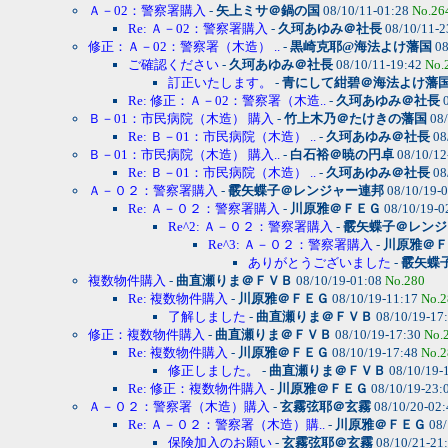
Ａ－02：警察署購入
-
矢上ミサ＠鍋の国
08/10/11-01:28
No.26
Re: Ａ－02：警察署購入
-
久珂あゆみ＠社長
08/10/11-2
修正：Ａ－02：警察署（木造） ..
-
黒崎克耶@海法よけ藩国
08
ご確認ください
-
久珂あゆみ＠社長
08/10/11-19:42
No.
訂正いたします。
-
青にして紺碧＠海法よけ藩
Re: 修正：Ａ－02：警察署（木造..
-
久珂あゆみ＠社長
0
Ｂ－01：市民病院（木造） 購入
-
竹上木乃＠たけきの藩国
08/
Re: Ｂ－01：市民病院（木造） ..
-
久珂あゆみ＠社長
08
Ｂ－01：市民病院（木造） 購入..
-
白石裕＠暁の円卓
08/10/12
Re: Ｂ－01：市民病院（木造） ..
-
久珂あゆみ＠社長
08
Ａ－０２：警察署購入
-
霰矢蝶子＠レンジャー連邦
08/10/19-
Re: Ａ－０２：警察署購入
-
川原雅＠ＦＥＧ
08/10/19-0
Re^2: Ａ－０２：警察署購入
-
霰矢蝶子＠レンジ
Re^3: Ａ－０２：警察署購入
-
川原雅＠Ｆ
ありがとうございました
-
霰矢蝶
複数物件購入
-
曲直瀬りま＠ＦＶＢ
08/10/19-01:08
No.280
Re: 複数物件購入
-
川原雅＠ＦＥＧ
08/10/19-11:17
No.2
了解しました
-
曲直瀬りま＠ＦＶＢ
08/10/19-17
修正：複数物件購入
-
曲直瀬りま＠ＦＶＢ
08/10/19-17:30
No.
Re: 複数物件購入
-
川原雅＠ＦＥＧ
08/10/19-17:48
No.2
修正しました。
-
曲直瀬りま＠ＦＶＢ
08/10/19-
Re: 修正：複数物件購入
-
川原雅＠ＦＥＧ
08/10/19-23:
Ａ－０２：警察署（木造）購入
-
玄霧弦耶＠玄霧
08/10/20-02
Re: Ａ－０２：警察署（木造）購..
-
川原雅＠ＦＥＧ
08/
保険加入のお願い
-
玄霧弦耶＠玄霧
08/10/21-21