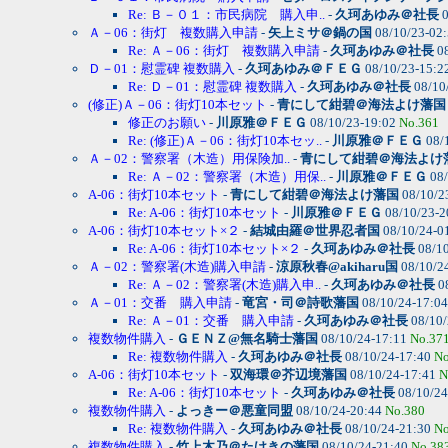
Re: Ｂ－０１：市民病院 購入申..
-
久珂あゆみ＠社長
0
Ａ－06：街灯 複数購入申請
-
矢上ミサ＠鍋の国
08/10/23-02
Re: Ａ－06：街灯 複数購入申請
-
久珂あゆみ＠社長
08
Ｄ－01：慰霊碑 複数購入
-
久珂あゆみ＠ＦＥＧ
08/10/23-15:2
Re: Ｄ－01：慰霊碑 複数購入
-
久珂あゆみ＠社長
08/10
(修正)Ａ－06：街灯10本セット
-
青にして紺碧＠海法よけ藩国
修正のお願い
-
川原雅＠ＦＥＧ
08/10/23-19:02
No.361
Re: (修正)Ａ－06：街灯10本セッ..
-
川原雅＠ＦＥＧ
08/
Ａ－02：警察署（木造）用保険加..
-
青にして紺碧＠海法よけ
Re: Ａ－02：警察署（木造）用保..
-
川原雅＠ＦＥＧ
08/
A-06：街灯10本セット
-
青にして紺碧＠海法よけ藩国
08/10/2
Re: A-06：街灯10本セット
-
川原雅＠ＦＥＧ
08/10/23-2
A-06：街灯10本セット×２
-
結城由羅＠世界忍者国
08/10/24-0
Re: A-06：街灯10本セット×２
-
久珂あゆみ＠社長
08/10
Ａ－02：警察署(木造)購入申請
-
涼原秋春@akiharu国
08/10/2
Re: Ａ－02：警察署(木造)購入申..
-
久珂あゆみ＠社長
0
Ａ－01：交番 購入申請
-
竜宮・司＠詩歌藩国
08/10/24-17:0
Re: Ａ－01：交番 購入申請
-
久珂あゆみ＠社長
08/10/
複数物件購入
-
ＧＥＮＺ@無名騎士藩国
08/10/24-17:11
No.37
Re: 複数物件購入
-
久珂あゆみ＠社長
08/10/24-17:40
No
A-06：街灯10本セット
-
双海環＠芥辺境藩国
08/10/24-17:41
N
Re: A-06：街灯10本セット
-
久珂あゆみ＠社長
08/10/24
複数物件購入
-
よっきー＠悪童同盟
08/10/24-20:44
No.380
Re: 複数物件購入
-
久珂あゆみ＠社長
08/10/24-21:30
No
複数物件購入
-
竹上木乃＠たけきの藩国
08/10/24-21:40
No.38