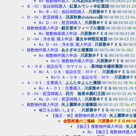
Re: 複数物件購入
-
久珂あゆみ＠社長
08/10/29-03:23
No
Ｂ－02：仮設病院購入
-
紅葉ルウシィ＠紅葉国
08/10/30-21:2
Re: Ｂ－02：仮設病院購入
-
川原雅＠ＦＥＧ
08/10/30-2
Ｄ－01：慰霊碑購入
-
涼原秋春@akiharu国
08/10/30-21:53
No
Re: Ｄ－01：慰霊碑購入
-
川原雅＠ＦＥＧ
08/10/30-22:
複数物産購入申請
-
戯言屋＠フィーブル藩国
08/10/30-23:09
N
Re: 複数物産購入申請
-
川原雅＠ＦＥＧ
08/10/30-23:40
Ｄ－04：浄水場: 購入申請
-
藻女＠神聖巫連盟
08/10/30-23:53
Re: Ｄ－04：浄水場: 購入申請
-
川原雅＠ＦＥＧ
08/10/3
複数物件購入申請
-
あさぎ＠土場藩国
08/10/31-00:19
No.462
Re: 複数物件購入申請
-
川原雅＠ＦＥＧ
08/10/31-00:52
Re^2: 複数物件購入申請
-
川原雅＠ＦＥＧ
08/10/
Ａ－０８：仮設住宅：30マイル（..
-
黒埼紘＠越前藩国
08/10/
Re: Ａ－０８：仮設住宅：30マイ..
-
川原雅＠ＦＥＧ
08/
Re^2: Ａ－０８：仮設住宅：30マ..
-
川原雅＠Ｆ
Ａ－０１：交番購入
-
よんた＠よんた藩国
08/10/31-12:58
No.
Re: Ａ－０１：交番購入
-
川原雅＠ＦＥＧ
08/10/31-19:
Ｄ－01：慰霊碑購入
-
四方 無畏＠羅幻王国
08/10/31-21:41
N
Re: Ｄ－01：慰霊碑購入
-
川原雅＠ＦＥＧ
08/10/31-21:
複数物件購入申請
-
矢上麗華＠土場藩国
08/10/31-21:55
No.47
修正をお願いします。
-
川原雅＠ＦＥＧ
08/10/31-22:1
【修正・他】複数物件購入申請
-
矢上麗華＠土
金額相違のご連絡 - 川原雅＠ＦＥＧ 08/10/31-
【修正】複数物件購入申請
-
矢上
Re: 【修正】複数物件購入