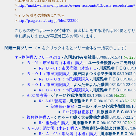
> 土場藩国：22億+資材２万ｔ
>
http://maki.wanwan-empire.net/owner_accounts/13/cash_records?turn
>
> ７５％引きの根拠はこちら
>
http://p.ag.etr.ac/cwtg.jp/bbs2/23296
こちらの物件はレートが特殊で、資金払いをする場合は100億となり
申し訳ありませんが再度修正をお願いします。
- 関連一覧ツリー
（▼ をクリックするとツリー全体を一括表示します）
▼
-
物件購入ツリーその３
-
久珂あゆみ＠社長
08/09/30-15:41
No.223
Ｂ－01：市民病院（木造） 購入..
-
ユーラ＠後ほねっこ男爵領
Re: Ｂ－01：市民病院（木造） ..
-
川原雅＠ＦＥＧ
08/1
Ｂ－０１：市民病院購入
-
瀬戸口まつり@ヲチ藩国
08/10/05-
Re: Ｂ－０１：市民病院購入
-
川原雅＠ＦＥＧ
08/10/05
Ｂ－０１：市民病院購入
-
よんた＠よんた藩国
08/10/05-22:0
Re: Ｂ－０１：市民病院購入
-
川原雅＠ＦＥＧ
08/10/06
A-02 警察署
-
ゲドー＠芥辺境藩国
08/10/06-23:56
No.251
Re: A-02 警察署
-
川原雅＠ＦＥＧ
08/10/07-19:43
No.25
記事修正依頼
-
コール・ポー＠芥辺境藩国
08/10
Re: 記事修正依頼
-
川原雅＠ＦＥＧ
08/10
複数物件購入
-
くぎゃ～と鳴く犬＠愛鳴之藩国
08/10/07-22:2
Re: 複数物件購入
-
川原雅＠ＦＥＧ
08/10/07-23:07
No.2
Ａ－03：消防署（木造）購入
-
黒崎克耶@海法よけ藩国
08/10
Re: Ａ－03：消防署（木造）購入
-
川原雅＠ＦＥＧ
08/1