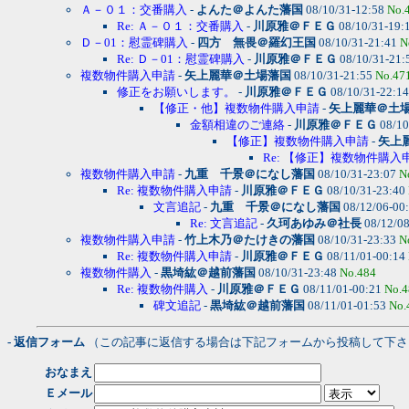
Ａ－０１：交番購入
-
よんた＠よんた藩国
08/10/31-12:58
No.
Re: Ａ－０１：交番購入
-
川原雅＠ＦＥＧ
08/10/31-19:
Ｄ－01：慰霊碑購入
-
四方 無畏＠羅幻王国
08/10/31-21:41
N
Re: Ｄ－01：慰霊碑購入
-
川原雅＠ＦＥＧ
08/10/31-21:
複数物件購入申請
-
矢上麗華＠土場藩国
08/10/31-21:55
No.47
修正をお願いします。
-
川原雅＠ＦＥＧ
08/10/31-22:1
【修正・他】複数物件購入申請
-
矢上麗華＠土
金額相違のご連絡
-
川原雅＠ＦＥＧ
08/10
【修正】複数物件購入申請
-
矢上
Re: 【修正】複数物件購入
複数物件購入申請
-
九重 千景＠になし藩国
08/10/31-23:07
N
Re: 複数物件購入申請
-
川原雅＠ＦＥＧ
08/10/31-23:40
文言追記
-
九重 千景＠になし藩国
08/12/06-00
Re: 文言追記
-
久珂あゆみ＠社長
08/12/0
複数物件購入申請
-
竹上木乃＠たけきの藩国
08/10/31-23:33
N
Re: 複数物件購入申請
-
川原雅＠ＦＥＧ
08/11/01-00:14
複数物件購入
-
黒埼紘＠越前藩国
08/10/31-23:48
No.484
Re: 複数物件購入
-
川原雅＠ＦＥＧ
08/11/01-00:21
No.4
碑文追記
-
黒埼紘＠越前藩国
08/11/01-01:53
No.
- 返信フォーム
（この記事に返信する場合は下記フォームから投稿して下さ
おなまえ
Ｅメール