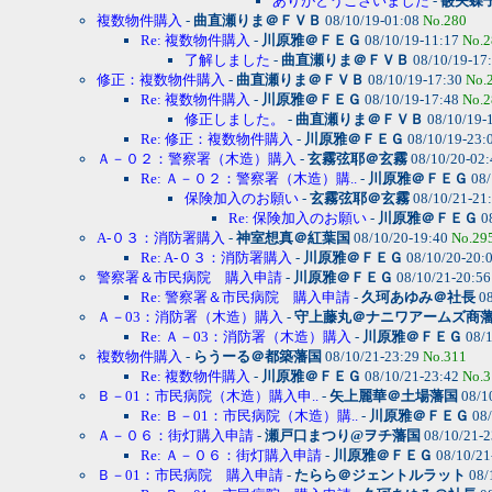
ありがとうございました
-
霰矢蝶
複数物件購入
-
曲直瀬りま＠ＦＶＢ
08/10/19-01:08
No.280
Re: 複数物件購入
-
川原雅＠ＦＥＧ
08/10/19-11:17
No.2
了解しました
-
曲直瀬りま＠ＦＶＢ
08/10/19-17
修正：複数物件購入
-
曲直瀬りま＠ＦＶＢ
08/10/19-17:30
No.
Re: 複数物件購入
-
川原雅＠ＦＥＧ
08/10/19-17:48
No.2
修正しました。
-
曲直瀬りま＠ＦＶＢ
08/10/19-
Re: 修正：複数物件購入
-
川原雅＠ＦＥＧ
08/10/19-23:
Ａ－０２：警察署（木造）購入
-
玄霧弦耶＠玄霧
08/10/20-02
Re: Ａ－０２：警察署（木造）購..
-
川原雅＠ＦＥＧ
08/
保険加入のお願い
-
玄霧弦耶＠玄霧
08/10/21-21
Re: 保険加入のお願い
-
川原雅＠ＦＥＧ
0
A-０３：消防署購入
-
神室想真＠紅葉国
08/10/20-19:40
No.29
Re: A-０３：消防署購入
-
川原雅＠ＦＥＧ
08/10/20-20:
警察署＆市民病院 購入申請
-
川原雅＠ＦＥＧ
08/10/21-20:5
Re: 警察署＆市民病院 購入申請
-
久珂あゆみ＠社長
08
Ａ－03：消防署（木造）購入
-
守上藤丸＠ナニワアームズ商
Re: Ａ－03：消防署（木造）購入
-
川原雅＠ＦＥＧ
08/1
複数物件購入
-
らうーる＠都築藩国
08/10/21-23:29
No.311
Re: 複数物件購入
-
川原雅＠ＦＥＧ
08/10/21-23:42
No.3
Ｂ－01：市民病院（木造）購入申..
-
矢上麗華＠土場藩国
08/1
Re: Ｂ－01：市民病院（木造）購..
-
川原雅＠ＦＥＧ
08/
Ａ－０６：街灯購入申請
-
瀬戸口まつり@ヲチ藩国
08/10/21-
Re: Ａ－０６：街灯購入申請
-
川原雅＠ＦＥＧ
08/10/21
Ｂ－01：市民病院 購入申請
-
たらら＠ジェントルラット
08/