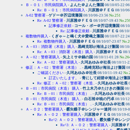
Ｂ－０１：市民病院購入
-
よんた＠よんた藩国
08/10/05-22:0
Re: Ｂ－０１：市民病院購入
-
川原雅＠ＦＥＧ
08/10/06
A-02 警察署
-
ゲドー＠芥辺境藩国
08/10/06-23:56
No.251
Re: A-02 警察署
-
川原雅＠ＦＥＧ
08/10/07-19:43
No.25
記事修正依頼
-
コール・ポー＠芥辺境藩国
08/10
Re: 記事修正依頼
-
川原雅＠ＦＥＧ
08/10
複数物件購入
-
くぎゃ～と鳴く犬＠愛鳴之藩国
08/10/07-22:2
Re: 複数物件購入
-
川原雅＠ＦＥＧ
08/10/07-23:07
No.2
Ａ－03：消防署（木造）購入
-
黒崎克耶@海法よけ藩国
08/10
Re: Ａ－03：消防署（木造）購入
-
川原雅＠ＦＥＧ
08/1
Ａ－02：警察署購入
-
矢上ミサ＠鍋の国
08/10/11-01:28
No.26
Re: Ａ－02：警察署購入
-
久珂あゆみ＠社長
08/10/11-2
修正：Ａ－02：警察署（木造） ..
-
黒崎克耶@海法よけ藩国
08
ご確認ください
-
久珂あゆみ＠社長
08/10/11-19:42
No.
訂正いたします。
-
青にして紺碧＠海法よけ藩
Re: 修正：Ａ－02：警察署（木造..
-
久珂あゆみ＠社長
0
Ｂ－01：市民病院（木造） 購入
-
竹上木乃＠たけきの藩国
08/
Re: Ｂ－01：市民病院（木造） ..
-
久珂あゆみ＠社長
08
Ｂ－01：市民病院（木造） 購入..
-
白石裕＠暁の円卓
08/10/12
Re: Ｂ－01：市民病院（木造） ..
-
久珂あゆみ＠社長
08
Ａ－０２：警察署購入
-
霰矢蝶子＠レンジャー連邦
08/10/19-
Re: Ａ－０２：警察署購入
-
川原雅＠ＦＥＧ
08/10/19-0
Re^2: Ａ－０２：警察署購入
-
霰矢蝶子＠レンジ
Re^3: Ａ－０２：警察署購入
-
川原雅＠Ｆ