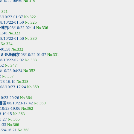
/10/22-00:50
No.319
.321
8/10/22-01:37
No.322
8/10/22-01:50
No.325
ー連邦
08/10/22-02:14
No.336
01:46
No.323
8/10/22-01:56
No.330
6
No.324
-01:58
No.332
シミ＠星鋼京
08/10/22-01:57
No.331
8/10/22-02:02
No.333
:52
No.347
/10/23-04:24
No.352
2
No.357
/23-16:19
No.358
08/10/23-17:24
No.359
10/23-20:26
No.364
藩国
08/10/23-17:42
No.360
10/23-19:06
No.362
3-19:15
No.363
0:27
No.365
1:35
No.366
/24-16:21
No.368