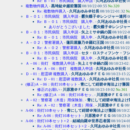
Re: Ｂ－01：市民病院 購入申請
-
久珂あゆみ＠社長
08
複数物件購入
-
黒埼紘＠越前藩国
08/10/22-00:55
No.320
Re: 複数物件購入
-
久珂あゆみ＠社長
08/10/22-01:32
No
Ｂ－０１：市民病院 購入申請
-
霰矢蝶子＠レンジャー連邦
0
Re: Ｂ－０１：市民病院 購入申..
-
久珂あゆみ＠社長
0
ありがとうございました
-
霰矢蝶子＠レンジャ
Ｂ－０１：市民病院 購入申請
-
矢上ミサ＠鍋の国
08/10/22-
Re: Ｂ－０１：市民病院 購入申..
-
久珂あゆみ＠社長
0
Ａ－０２：警察署購入
-
蓮田屋藤乃＠羅幻王国
08/10/22-01:4
Re: Ａ－０２：警察署購入
-
久珂あゆみ＠社長
08/10/22
Ｂ－０１：市民病院 購入申請
-
セタ・ロスティフンケ・フ
Re: Ｂ－０１：市民病院 購入申..
-
久珂あゆみ＠社長
0
Ａ－06：街灯 複数購入申請
-
矢上ミサ＠鍋の国
08/10/23-02
Re: Ａ－06：街灯 複数購入申請
-
久珂あゆみ＠社長
08
Ｄ－01：慰霊碑 複数購入
-
久珂あゆみ＠ＦＥＧ
08/10/23-15:2
Re: Ｄ－01：慰霊碑 複数購入
-
久珂あゆみ＠社長
08/10
(修正)Ａ－06：街灯10本セット
-
青にして紺碧＠海法よけ藩国
修正のお願い
-
川原雅＠ＦＥＧ
08/10/23-19:02
No.361
Re: (修正)Ａ－06：街灯10本セッ..
-
川原雅＠ＦＥＧ
08/
Ａ－02：警察署（木造）用保険加..
-
青にして紺碧＠海法よけ
Re: Ａ－02：警察署（木造）用保..
-
川原雅＠ＦＥＧ
08/
A-06：街灯10本セット
-
青にして紺碧＠海法よけ藩国
08/10/2
Re: A-06：街灯10本セット
-
川原雅＠ＦＥＧ
08/10/23-2
A-06：街灯10本セット×２
-
結城由羅＠世界忍者国
08/10/24-0
Re: A-06：街灯10本セット×２
-
久珂あゆみ＠社長
08/10