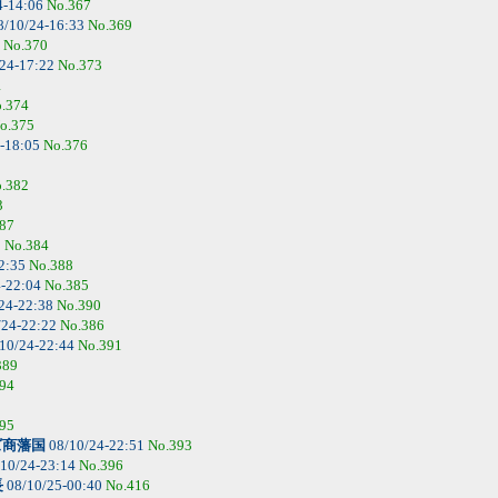
4-14:06
No.367
8/10/24-16:33
No.369
4
No.370
24-17:22
No.373
1
.374
o.375
-18:05
No.376
.382
3
87
5
No.384
2:35
No.388
4-22:04
No.385
24-22:38
No.390
/24-22:22
No.386
10/24-22:44
No.391
389
94
95
ズ商藩国
08/10/24-22:51
No.393
10/24-23:14
No.396
長
08/10/25-00:40
No.416