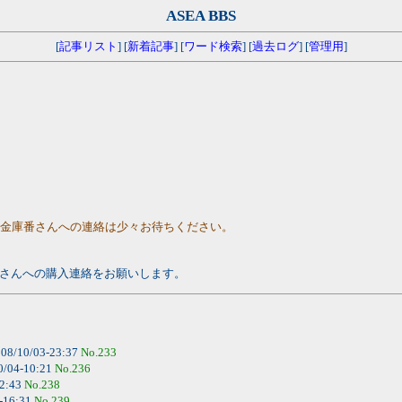
ASEA BBS
[
記事リスト
] [
新着記事
] [
ワード検索
] [
過去ログ
] [
管理用
]
、金庫番さんへの連絡は少々お待ちください。
番さんへの購入連絡をお願いします。
08/10/03-23:37
No.233
0/04-10:21
No.236
02:43
No.238
-16:31
No.239