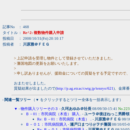
記事No
： 468
タイトル
：
Re^2: 複数物件購入申請
投稿日
： 2008/10/31(Fri) 20:10:17
投稿者
：
川原雅＠ＦＥＧ
> 上記申請を受理し物件として登録させていただきました。
> 藩国地図の更新をお願いいたします。
>
> 申し訳ありませんが、援助金についての質疑をする予定ですので
おまたせしました。
質疑結果が出ましたので(
http://p.ag.etr.ac/cwtg.jp/tenryo/621
)、金庫
- 関連一覧ツリー
（▼ をクリックするとツリー全体を一括表示します）
▼
-
物件購入ツリーその３
-
久珂あゆみ＠社長
08/09/30-15:41
No.223
Ｂ－01：市民病院（木造） 購入..
-
ユーラ＠後ほねっこ男爵領
Re: Ｂ－01：市民病院（木造） ..
-
川原雅＠ＦＥＧ
08/1
Ｂ－０１：市民病院購入
-
瀬戸口まつり@ヲチ藩国
08/10/05-
Re: Ｂ－０１：市民病院購入
-
川原雅＠ＦＥＧ
08/10/05