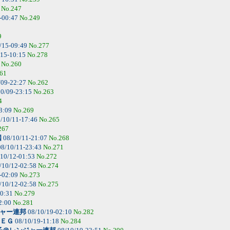
6
No.247
-00:47
No.249
9
/15-09:49
No.277
/15-10:15
No.278
4
No.260
61
/09-22:27
No.262
0/09-23:15
No.263
4
3:09
No.269
/10/11-17:46
No.265
267
国
08/10/11-21:07
No.268
8/10/11-23:43
No.271
10/12-01:53
No.272
/10/12-02:58
No.274
-02:09
No.273
/10/12-02:58
No.275
00:31
No.279
2:00
No.281
ャー連邦
08/10/19-02:10
No.282
ＥＧ
08/10/19-11:18
No.284