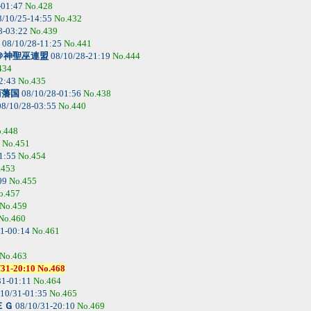
-01:47
No.428
/10/25-14:55
No.432
8-03:22
No.439
08/10/28-11:25
No.441
＠神聖巫連盟
08/10/28-21:19
No.444
434
2:43
No.435
商藩国
08/10/28-01:56
No.438
8/10/28-03:55
No.440
.448
3
No.451
1:55
No.454
.453
09
No.455
o.457
No.459
No.460
1-00:14
No.461
No.463
20:10 No.468
31-01:11
No.464
10/31-01:35
No.465
ＥＧ
08/10/31-20:10
No.469