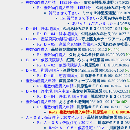
複数物件購入申請 1時51分修正
-
藻女＠神聖巫連盟
08/10/25
Re: 複数物件購入申請 1時51分..
-
久珂あゆみ＠社長
08
質問させて下さい
-
ミツキ＠神聖巫連盟
08/10/2
Re: 質問させて下さい
-
久珂あゆみ＠社長
ありがとうございました
-
ミツキ
Ｄ－04：浄水場購入
-
久珂あゆみ＠ＦＥＧ
08/10/27-10:21
No.
Re: Ｄ－04：浄水場購入
-
久珂あゆみ＠社長
08/10/27-2
Ｄ－05：産業廃棄物処理場購入
-
守上藤丸＠ナニワアームズ
Re: Ｄ－05：産業廃棄物処理場購..
-
久珂あゆみ＠社長
0
複数物件購入
-
黒埼紘＠越前藩国
08/10/29-01:12
No.446
Re: 複数物件購入
-
久珂あゆみ＠社長
08/10/29-03:23
No
Ｂ－02：仮設病院購入
-
紅葉ルウシィ＠紅葉国
08/10/30-21:2
Re: Ｂ－02：仮設病院購入
-
川原雅＠ＦＥＧ
08/10/30-2
Ｄ－01：慰霊碑購入
-
涼原秋春@akiharu国
08/10/30-21:53
No
Re: Ｄ－01：慰霊碑購入
-
川原雅＠ＦＥＧ
08/10/30-22:
複数物産購入申請
-
戯言屋＠フィーブル藩国
08/10/30-23:09
N
Re: 複数物産購入申請
-
川原雅＠ＦＥＧ
08/10/30-23:40
Ｄ－04：浄水場: 購入申請
-
藻女＠神聖巫連盟
08/10/30-23:53
Re: Ｄ－04：浄水場: 購入申請
-
川原雅＠ＦＥＧ
08/10/3
複数物件購入申請
-
あさぎ＠土場藩国
08/10/31-00:19
No.462
Re: 複数物件購入申請
-
川原雅＠ＦＥＧ
08/10/31-00:52
Re^2: 複数物件購入申請 - 川原雅＠ＦＥＧ 08/10/31-
Ａ－０８：仮設住宅：30マイル（..
-
黒埼紘＠越前藩国
08/10/
Re: Ａ－０８：仮設住宅：30マイ..
-
川原雅＠ＦＥＧ
08/
Re^2: Ａ－０８：仮設住宅：30マ..
-
川原雅＠Ｆ