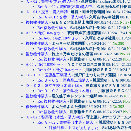
Ａ－02：警察署(木造)購入申請
-
涼原秋春@akiharu国
08/10/2
Re: Ａ－02：警察署(木造)購入申..
-
久珂あゆみ＠社長
0
Ａ－01：交番 購入申請
-
竜宮・司＠詩歌藩国
08/10/24-17:0
Re: Ａ－01：交番 購入申請
-
久珂あゆみ＠社長
08/10/
複数物件購入
-
ＧＥＮＺ@無名騎士藩国
08/10/24-17:11
No.37
Re: 複数物件購入
-
久珂あゆみ＠社長
08/10/24-17:40
No
A-06：街灯10本セット
-
双海環＠芥辺境藩国
08/10/24-17:41
N
Re: A-06：街灯10本セット
-
久珂あゆみ＠社長
08/10/24
複数物件購入
-
よっきー＠悪童同盟
08/10/24-20:44
No.380
Re: 複数物件購入
-
久珂あゆみ＠社長
08/10/24-21:30
No
複数物件購入
-
竹上木乃＠たけきの藩国
08/10/24-21:40
No.38
Re: 複数物件購入
-
川原雅＠ＦＥＧ
08/10/24-22:29
No.3
A-06：街灯10本セット
-
ＹＯＴ＠ゴロネコ藩国
08/10/24-21:5
Re: A-06：街灯10本セット
-
川原雅＠ＦＥＧ
08/10/24-2
Ｂ－０３：医療品工場購入
-
瀬戸口まつり@ヲチ藩国
08/10/2
Re: Ｂ－０３：医療品工場購入
-
川原雅＠ＦＥＧ
08/10/
Ｄ－０２：藩立学校（木造）購入
-
曲直瀬りま＠ＦＶＢ
08/10
Re: Ｄ－０２：藩立学校（木造）..
-
川原雅＠ＦＥＧ
08/
複数物件購入
-
霰矢蝶子＠レンジャー連邦
08/10/24-22:35
No.
Re: 複数物件購入
-
川原雅＠ＦＥＧ
08/10/24-22:56
No.3
複数物件購入
-
よんた＠よんた藩国
08/10/24-22:46
No.392
Re: 複数物件購入
-
川原雅＠ＦＥＧ
08/10/24-23:07
No.3
Ａ－02：警察署（木造）購入申請
-
守上藤丸＠ナニワアーム
Re: Ａ－02：警察署（木造）購入..
-
川原雅＠ＦＥＧ
08/
評価計算にミスがありました
-
久珂あゆみ＠社