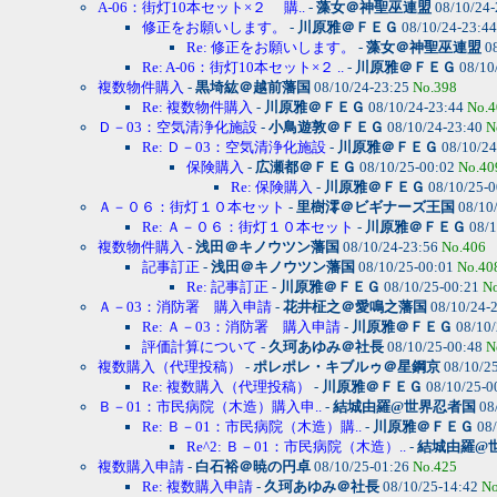
A-06：街灯10本セット×２ 購..
-
藻女＠神聖巫連盟
08/10/24
修正をお願いします。
-
川原雅＠ＦＥＧ
08/10/24-23:4
Re: 修正をお願いします。
-
藻女＠神聖巫連盟
08
Re: A-06：街灯10本セット×２ ..
-
川原雅＠ＦＥＧ
08/10
複数物件購入
-
黒埼紘＠越前藩国
08/10/24-23:25
No.398
Re: 複数物件購入
-
川原雅＠ＦＥＧ
08/10/24-23:44
No.4
Ｄ－03：空気清浄化施設
-
小鳥遊敦＠ＦＥＧ
08/10/24-23:40
N
Re: Ｄ－03：空気清浄化施設
-
川原雅＠ＦＥＧ
08/10/24
保険購入
-
広瀬都＠ＦＥＧ
08/10/25-00:02
No.40
Re: 保険購入
-
川原雅＠ＦＥＧ
08/10/25-
Ａ－０６：街灯１０本セット
-
里樹澪＠ビギナーズ王国
08/10
Re: Ａ－０６：街灯１０本セット
-
川原雅＠ＦＥＧ
08/1
複数物件購入
-
浅田＠キノウツン藩国
08/10/24-23:56
No.406
記事訂正
-
浅田＠キノウツン藩国
08/10/25-00:01
No.40
Re: 記事訂正
-
川原雅＠ＦＥＧ
08/10/25-00:21
N
Ａ－03：消防署 購入申請
-
花井柾之＠愛鳴之藩国
08/10/24-
Re: Ａ－03：消防署 購入申請
-
川原雅＠ＦＥＧ
08/10/
評価計算について
-
久珂あゆみ＠社長
08/10/25-00:48
N
複数購入（代理投稿）
-
ポレポレ・キブルゥ＠星鋼京
08/10/2
Re: 複数購入（代理投稿）
-
川原雅＠ＦＥＧ
08/10/25-0
Ｂ－01：市民病院（木造）購入申..
-
結城由羅@世界忍者国
08
Re: Ｂ－01：市民病院（木造）購..
-
川原雅＠ＦＥＧ
08/
Re^2: Ｂ－01：市民病院（木造）..
-
結城由羅@
複数購入申請
-
白石裕＠暁の円卓
08/10/25-01:26
No.425
Re: 複数購入申請
-
久珂あゆみ＠社長
08/10/25-14:42
No