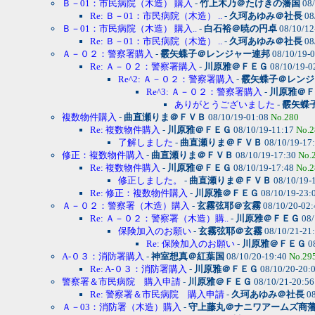
Ｂ－01：市民病院（木造） 購入
-
竹上木乃＠たけきの藩国
08/
Re: Ｂ－01：市民病院（木造） ..
-
久珂あゆみ＠社長
08
Ｂ－01：市民病院（木造） 購入..
-
白石裕＠暁の円卓
08/10/12
Re: Ｂ－01：市民病院（木造） ..
-
久珂あゆみ＠社長
08
Ａ－０２：警察署購入
-
霰矢蝶子＠レンジャー連邦
08/10/19-
Re: Ａ－０２：警察署購入
-
川原雅＠ＦＥＧ
08/10/19-0
Re^2: Ａ－０２：警察署購入
-
霰矢蝶子＠レンジ
Re^3: Ａ－０２：警察署購入
-
川原雅＠Ｆ
ありがとうございました
-
霰矢蝶
複数物件購入
-
曲直瀬りま＠ＦＶＢ
08/10/19-01:08
No.280
Re: 複数物件購入
-
川原雅＠ＦＥＧ
08/10/19-11:17
No.2
了解しました
-
曲直瀬りま＠ＦＶＢ
08/10/19-17
修正：複数物件購入
-
曲直瀬りま＠ＦＶＢ
08/10/19-17:30
No.
Re: 複数物件購入
-
川原雅＠ＦＥＧ
08/10/19-17:48
No.2
修正しました。
-
曲直瀬りま＠ＦＶＢ
08/10/19-
Re: 修正：複数物件購入
-
川原雅＠ＦＥＧ
08/10/19-23:
Ａ－０２：警察署（木造）購入
-
玄霧弦耶＠玄霧
08/10/20-02
Re: Ａ－０２：警察署（木造）購..
-
川原雅＠ＦＥＧ
08/
保険加入のお願い
-
玄霧弦耶＠玄霧
08/10/21-21
Re: 保険加入のお願い
-
川原雅＠ＦＥＧ
0
A-０３：消防署購入
-
神室想真＠紅葉国
08/10/20-19:40
No.29
Re: A-０３：消防署購入
-
川原雅＠ＦＥＧ
08/10/20-20:
警察署＆市民病院 購入申請
-
川原雅＠ＦＥＧ
08/10/21-20:5
Re: 警察署＆市民病院 購入申請
-
久珂あゆみ＠社長
08
Ａ－03：消防署（木造）購入
-
守上藤丸＠ナニワアームズ商