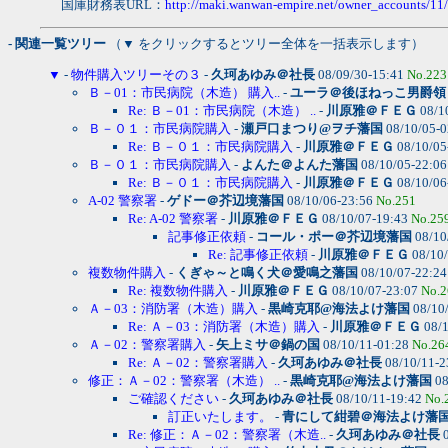
国庫財務表URL：
http://maki.wanwan-empire.net/owner_accounts/11
- 関連一覧ツリー
（▼ をクリックするとツリー全体を一括表示します）
▼
-
物件購入ツリーその３
-
久珂あゆみ＠社長
08/09/30-15:41
No.223
Ｂ－01：市民病院（木造） 購入..
-
ユーラ＠後ほねっこ男爵領
Re: Ｂ－01：市民病院（木造） ..
-
川原雅＠ＦＥＧ
08/1
Ｂ－０１：市民病院購入
-
瀬戸口まつり@ヲチ藩国
08/10/05-
Re: Ｂ－０１：市民病院購入
-
川原雅＠ＦＥＧ
08/10/05
Ｂ－０１：市民病院購入
-
よんた＠よんた藩国
08/10/05-22:0
Re: Ｂ－０１：市民病院購入
-
川原雅＠ＦＥＧ
08/10/06
A-02 警察署
-
ゲドー＠芥辺境藩国
08/10/06-23:56
No.251
Re: A-02 警察署
-
川原雅＠ＦＥＧ
08/10/07-19:43
No.25
記事修正依頼
-
コール・ポー＠芥辺境藩国
08/10
Re: 記事修正依頼
-
川原雅＠ＦＥＧ
08/10
複数物件購入
-
くぎゃ～と鳴く犬＠愛鳴之藩国
08/10/07-22:2
Re: 複数物件購入
-
川原雅＠ＦＥＧ
08/10/07-23:07
No.2
Ａ－03：消防署（木造）購入
-
黒崎克耶@海法よけ藩国
08/10
Re: Ａ－03：消防署（木造）購入
-
川原雅＠ＦＥＧ
08/1
Ａ－02：警察署購入
-
矢上ミサ＠鍋の国
08/10/11-01:28
No.26
Re: Ａ－02：警察署購入
-
久珂あゆみ＠社長
08/10/11-2
修正：Ａ－02：警察署（木造） ..
-
黒崎克耶@海法よけ藩国
08
ご確認ください
-
久珂あゆみ＠社長
08/10/11-19:42
No.
訂正いたします。
-
青にして紺碧＠海法よけ藩
Re: 修正：Ａ－02：警察署（木造..
-
久珂あゆみ＠社長
0