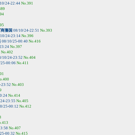
10/24-22:44
No.391
389
94
95
ズ商藩国
08/10/24-22:51
No.393
10/24-23:14
No.396
長
08/10/25-00:40
No.416
-23:24
No.397
4
No.402
/10/24-23:52
No.404
/25-00:06
No.411
01
o.400
-23:52
No.403
9
00:24
No.414
/24-23:55
No.405
0/25-00:12
No.412
8
o.413
23:58
No.407
25-00:32
No.415