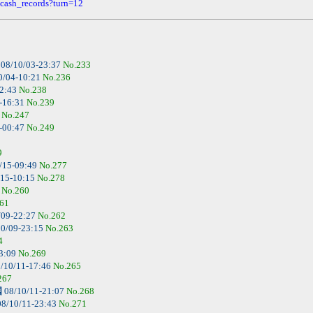
/cash_records?turn=12
08/10/03-23:37
No.233
0/04-10:21
No.236
02:43
No.238
-16:31
No.239
6
No.247
-00:47
No.249
9
/15-09:49
No.277
/15-10:15
No.278
4
No.260
61
/09-22:27
No.262
0/09-23:15
No.263
4
3:09
No.269
/10/11-17:46
No.265
267
国
08/10/11-21:07
No.268
8/10/11-23:43
No.271