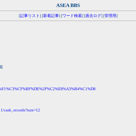
ASEA BBS
[
記事リスト
] [
新着記事
] [
ワード検索
] [
過去ログ
] [
管理用
]
国
%CD%B9%F1%C3%CF%BF%DE%2F%C2%E8%A3%B4%C1%D8
11/cash_records?turn=12