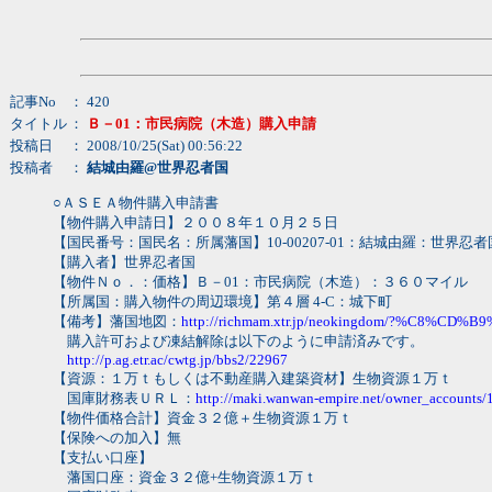
記事No
： 420
タイトル
：
Ｂ－01：市民病院（木造）購入申請
投稿日
： 2008/10/25(Sat) 00:56:22
投稿者
：
結城由羅@世界忍者国
○ＡＳＥＡ物件購入申請書
【物件購入申請日】２００８年１０月２５日
【国民番号：国民名：所属藩国】10-00207-01：結城由羅：世界忍者
【購入者】世界忍者国
【物件Ｎｏ．：価格】Ｂ－01：市民病院（木造）：３６０マイル
【所属国：購入物件の周辺環境】第４層 4-C：城下町
【備考】藩国地図：
http://richmam.xtr.jp/neokingdom/?%C8
購入許可および凍結解除は以下のように申請済みです。
http://p.ag.etr.ac/cwtg.jp/bbs2/22967
【資源：１万ｔもしくは不動産購入建築資材】生物資源１万ｔ
国庫財務表ＵＲＬ：
http://maki.wanwan-empire.net/owner_accounts/
【物件価格合計】資金３２億＋生物資源１万ｔ
【保険への加入】無
【支払い口座】
藩国口座：資金３２億+生物資源１万ｔ