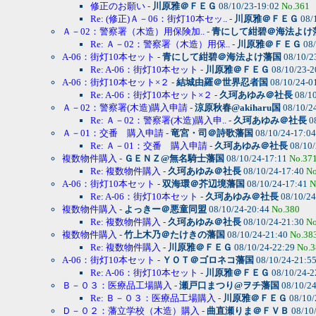
修正のお願い
-
川原雅＠ＦＥＧ
08/10/23-19:02
No.361
Re: (修正)Ａ－06：街灯10本セッ..
-
川原雅＠ＦＥＧ
08/
Ａ－02：警察署（木造）用保険加..
-
青にして紺碧＠海法よけ
Re: Ａ－02：警察署（木造）用保..
-
川原雅＠ＦＥＧ
08/
A-06：街灯10本セット
-
青にして紺碧＠海法よけ藩国
08/10/2
Re: A-06：街灯10本セット
-
川原雅＠ＦＥＧ
08/10/23-2
A-06：街灯10本セット×２
-
結城由羅＠世界忍者国
08/10/24-0
Re: A-06：街灯10本セット×２
-
久珂あゆみ＠社長
08/10
Ａ－02：警察署(木造)購入申請
-
涼原秋春@akiharu国
08/10/2
Re: Ａ－02：警察署(木造)購入申..
-
久珂あゆみ＠社長
0
Ａ－01：交番 購入申請
-
竜宮・司＠詩歌藩国
08/10/24-17:0
Re: Ａ－01：交番 購入申請
-
久珂あゆみ＠社長
08/10/
複数物件購入
-
ＧＥＮＺ@無名騎士藩国
08/10/24-17:11
No.37
Re: 複数物件購入
-
久珂あゆみ＠社長
08/10/24-17:40
No
A-06：街灯10本セット
-
双海環＠芥辺境藩国
08/10/24-17:41
N
Re: A-06：街灯10本セット
-
久珂あゆみ＠社長
08/10/24
複数物件購入
-
よっきー＠悪童同盟
08/10/24-20:44
No.380
Re: 複数物件購入
-
久珂あゆみ＠社長
08/10/24-21:30
No
複数物件購入
-
竹上木乃＠たけきの藩国
08/10/24-21:40
No.38
Re: 複数物件購入
-
川原雅＠ＦＥＧ
08/10/24-22:29
No.3
A-06：街灯10本セット
-
ＹＯＴ＠ゴロネコ藩国
08/10/24-21:5
Re: A-06：街灯10本セット
-
川原雅＠ＦＥＧ
08/10/24-2
Ｂ－０３：医療品工場購入
-
瀬戸口まつり@ヲチ藩国
08/10/2
Re: Ｂ－０３：医療品工場購入
-
川原雅＠ＦＥＧ
08/10/
Ｄ－０２：藩立学校（木造）購入
-
曲直瀬りま＠ＦＶＢ
08/10