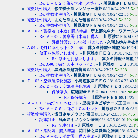
Re: Ｄ－０２：藩立学校（木造）..
-
川原雅＠ＦＥＧ
08/
複数物件購入
-
霰矢蝶子＠レンジャー連邦
08/10/24-22:35
No.
Re: 複数物件購入
-
川原雅＠ＦＥＧ
08/10/24-22:56
No.3
複数物件購入
-
よんた＠よんた藩国
08/10/24-22:46
No.392
Re: 複数物件購入
-
川原雅＠ＦＥＧ
08/10/24-23:07
No.3
Ａ－02：警察署（木造）購入申請
-
守上藤丸＠ナニワアーム
Re: Ａ－02：警察署（木造）購入..
-
川原雅＠ＦＥＧ
08/
評価計算にミスがありました
-
久珂あゆみ＠社
A-06：街灯10本セット×２ 購..
-
藻女＠神聖巫連盟
08/10/24
修正をお願いします。
-
川原雅＠ＦＥＧ
08/10/24-23:4
Re: 修正をお願いします。
-
藻女＠神聖巫連盟
08
Re: A-06：街灯10本セット×２ ..
-
川原雅＠ＦＥＧ
08/10
複数物件購入
-
黒埼紘＠越前藩国
08/10/24-23:25
No.398
Re: 複数物件購入
-
川原雅＠ＦＥＧ
08/10/24-23:44
No.4
Ｄ－03：空気清浄化施設
-
小鳥遊敦＠ＦＥＧ
08/10/24-23:40
N
Re: Ｄ－03：空気清浄化施設
-
川原雅＠ＦＥＧ
08/10/24
保険購入
-
広瀬都＠ＦＥＧ
08/10/25-00:02
No.40
Re: 保険購入
-
川原雅＠ＦＥＧ
08/10/25-
Ａ－０６：街灯１０本セット
-
里樹澪＠ビギナーズ王国
08/10
Re: Ａ－０６：街灯１０本セット
-
川原雅＠ＦＥＧ
08/1
複数物件購入
-
浅田＠キノウツン藩国
08/10/24-23:56
No.406
記事訂正
-
浅田＠キノウツン藩国
08/10/25-00:01
No.40
Re: 記事訂正
-
川原雅＠ＦＥＧ
08/10/25-00:21
N
Ａ－03：消防署 購入申請
-
花井柾之＠愛鳴之藩国
08/10/24-
Re: Ａ－03：消防署 購入申請
-
川原雅＠ＦＥＧ
08/10/