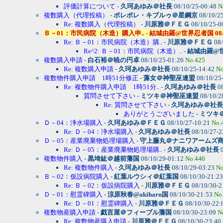
評価計算について
-
久珂あゆみ＠社長
08/10/25-00:48
N
複数購入（代理投稿）
-
ポレポレ・キブルゥ＠星鋼京
08/10/2
Re: 複数購入（代理投稿）
-
川原雅＠ＦＥＧ
08/10/25-0
Ｂ－01：市民病院（木造）購入申.. - 結城由羅@世界忍者国 08/10/25
Re: Ｂ－01：市民病院（木造）購..
-
川原雅＠ＦＥＧ
08/
Re^2: Ｂ－01：市民病院（木造）..
-
結城由羅@
複数購入申請
-
白石裕＠暁の円卓
08/10/25-01:26
No.425
Re: 複数購入申請
-
久珂あゆみ＠社長
08/10/25-14:42
No
複数物件購入申請 1時51分修正
-
藻女＠神聖巫連盟
08/10/25
Re: 複数物件購入申請 1時51分..
-
久珂あゆみ＠社長
08
質問させて下さい
-
ミツキ＠神聖巫連盟
08/10/2
Re: 質問させて下さい
-
久珂あゆみ＠社長
ありがとうございました
-
ミツキ
Ｄ－04：浄水場購入
-
久珂あゆみ＠ＦＥＧ
08/10/27-10:21
No.
Re: Ｄ－04：浄水場購入
-
久珂あゆみ＠社長
08/10/27-2
Ｄ－05：産業廃棄物処理場購入
-
守上藤丸＠ナニワアームズ
Re: Ｄ－05：産業廃棄物処理場購..
-
久珂あゆみ＠社長
0
複数物件購入
-
黒埼紘＠越前藩国
08/10/29-01:12
No.446
Re: 複数物件購入
-
久珂あゆみ＠社長
08/10/29-03:23
No
Ｂ－02：仮設病院購入
-
紅葉ルウシィ＠紅葉国
08/10/30-21:2
Re: Ｂ－02：仮設病院購入
-
川原雅＠ＦＥＧ
08/10/30-2
Ｄ－01：慰霊碑購入
-
涼原秋春@akiharu国
08/10/30-21:53
No
Re: Ｄ－01：慰霊碑購入
-
川原雅＠ＦＥＧ
08/10/30-22:
複数物産購入申請
-
戯言屋＠フィーブル藩国
08/10/30-23:09
N
Re: 複数物産購入申請
-
川原雅＠ＦＥＧ
08/10/30-23:40