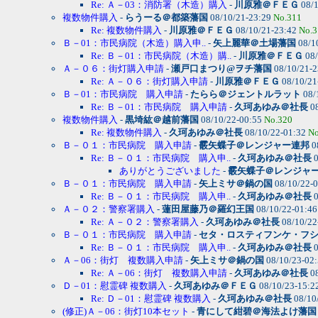
Re: Ａ－03：消防署（木造）購入
-
川原雅＠ＦＥＧ
08/1
複数物件購入
-
らうーる＠都築藩国
08/10/21-23:29
No.311
Re: 複数物件購入
-
川原雅＠ＦＥＧ
08/10/21-23:42
No.3
Ｂ－01：市民病院（木造）購入申..
-
矢上麗華＠土場藩国
08/1
Re: Ｂ－01：市民病院（木造）購..
-
川原雅＠ＦＥＧ
08/
Ａ－０６：街灯購入申請
-
瀬戸口まつり@ヲチ藩国
08/10/21-
Re: Ａ－０６：街灯購入申請
-
川原雅＠ＦＥＧ
08/10/21
Ｂ－01：市民病院 購入申請
-
たらら＠ジェントルラット
08/
Re: Ｂ－01：市民病院 購入申請
-
久珂あゆみ＠社長
08
複数物件購入
-
黒埼紘＠越前藩国
08/10/22-00:55
No.320
Re: 複数物件購入
-
久珂あゆみ＠社長
08/10/22-01:32
No
Ｂ－０１：市民病院 購入申請
-
霰矢蝶子＠レンジャー連邦
0
Re: Ｂ－０１：市民病院 購入申..
-
久珂あゆみ＠社長
0
ありがとうございました
-
霰矢蝶子＠レンジャ
Ｂ－０１：市民病院 購入申請
-
矢上ミサ＠鍋の国
08/10/22-
Re: Ｂ－０１：市民病院 購入申..
-
久珂あゆみ＠社長
0
Ａ－０２：警察署購入
-
蓮田屋藤乃＠羅幻王国
08/10/22-01:4
Re: Ａ－０２：警察署購入
-
久珂あゆみ＠社長
08/10/22
Ｂ－０１：市民病院 購入申請
-
セタ・ロスティフンケ・フ
Re: Ｂ－０１：市民病院 購入申..
-
久珂あゆみ＠社長
0
Ａ－06：街灯 複数購入申請
-
矢上ミサ＠鍋の国
08/10/23-02
Re: Ａ－06：街灯 複数購入申請
-
久珂あゆみ＠社長
08
Ｄ－01：慰霊碑 複数購入
-
久珂あゆみ＠ＦＥＧ
08/10/23-15:2
Re: Ｄ－01：慰霊碑 複数購入
-
久珂あゆみ＠社長
08/10
(修正)Ａ－06：街灯10本セット
-
青にして紺碧＠海法よけ藩国