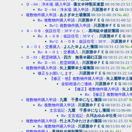
Ｄ－04：浄水場: 購入申請
-
藻女＠神聖巫連盟
08/10/30-23:53
Re: Ｄ－04：浄水場: 購入申請
-
川原雅＠ＦＥＧ
08/10/3
複数物件購入申請
-
あさぎ＠土場藩国
08/10/31-00:19
No.462
Re: 複数物件購入申請
-
川原雅＠ＦＥＧ
08/10/31-00:52
Re^2: 複数物件購入申請
-
川原雅＠ＦＥＧ
08/10/
Ａ－０８：仮設住宅：30マイル（..
-
黒埼紘＠越前藩国
08/10/
Re: Ａ－０８：仮設住宅：30マイ..
-
川原雅＠ＦＥＧ
08/
Re^2: Ａ－０８：仮設住宅：30マ..
-
川原雅＠Ｆ
Ａ－０１：交番購入
-
よんた＠よんた藩国
08/10/31-12:58
No.
Re: Ａ－０１：交番購入
-
川原雅＠ＦＥＧ
08/10/31-19:
Ｄ－01：慰霊碑購入
-
四方 無畏＠羅幻王国
08/10/31-21:41
N
Re: Ｄ－01：慰霊碑購入
-
川原雅＠ＦＥＧ
08/10/31-21:
複数物件購入申請
-
矢上麗華＠土場藩国
08/10/31-21:55
No.47
修正をお願いします。
-
川原雅＠ＦＥＧ
08/10/31-22:1
【修正・他】複数物件購入申請
-
矢上麗華＠土
金額相違のご連絡
-
川原雅＠ＦＥＧ
08/10
【修正】複数物件購入申請
-
矢上
Re: 【修正】複数物件購入
複数物件購入申請
-
九重 千景＠になし藩国
08/10/31-23:07
N
Re: 複数物件購入申請
-
川原雅＠ＦＥＧ
08/10/31-23:40
文言追記
-
九重 千景＠になし藩国
08/12/06-00
Re: 文言追記
-
久珂あゆみ＠社長
08/12/0
複数物件購入申請
-
竹上木乃＠たけきの藩国
08/10/31-23:33
N
Re: 複数物件購入申請
-
川原雅＠ＦＥＧ
08/11/01-00:14
複数物件購入
-
黒埼紘＠越前藩国
08/10/31-23:48
No.484