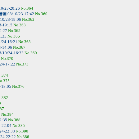
10/23-20:26
No.364
藩国
08/10/23-17:42
No.360
10/23-19:06
No.362
3-19:15
No.363
0:27
No.365
1:35
No.366
/24-16:21
No.368
4-14:06
No.367
8/10/24-16:33
No.369
4
No.370
24-17:22
No.373
1
.374
o.375
-18:05
No.376
.382
3
87
5
No.384
2:35
No.388
4-22:04
No.385
24-22:38
No.390
/24-22:22
No.386