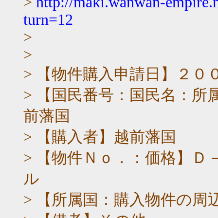
>
http://maki.wanwan-empire.
turn=12
>
>
> 【物件購入申請日】２０
> 【国民番号：国民名：所属藩
前藩国
> 【購入者】越前藩国
> 【物件Ｎｏ．：価格】Ｄ－
ル
> 【所属国：購入物件の周