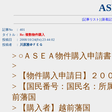
AS
[
記事リスト
] [
新着記
記事No
： 401
タイトル
：
Re: 複数物件購入
投稿日
： 2008/10/24(Fri) 23:44:02
投稿者
：
川原雅＠ＦＥＧ
> ○ＡＳＥＡ物件購入申請書
>
> 【物件購入申請日】２０
> 【国民番号：国民名：所属藩
前藩国
> 【購入者】越前藩国