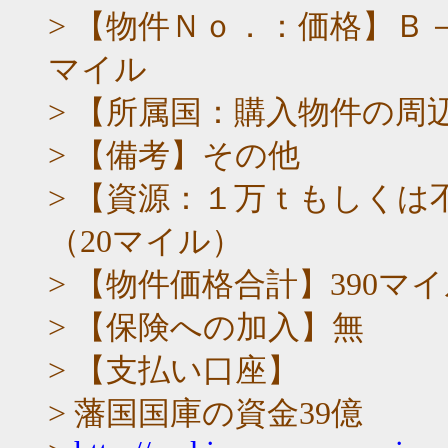
> 【物件Ｎｏ．：価格】Ｂ
マイル
> 【所属国：購入物件の周
> 【備考】その他
> 【資源：１万ｔもしくは
（20マイル）
> 【物件価格合計】390マ
> 【保険への加入】無
> 【支払い口座】
> 藩国国庫の資金39億