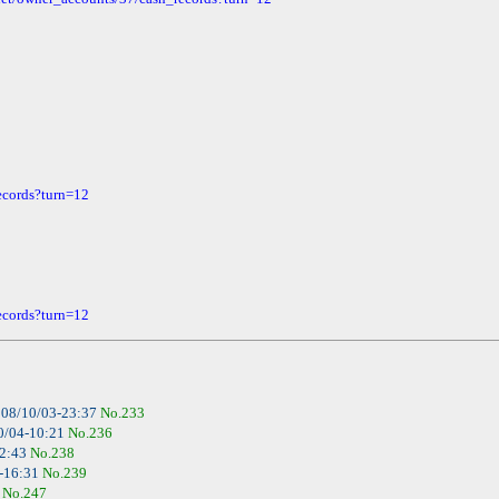
ecords?turn=12
ecords?turn=12
08/10/03-23:37
No.233
0/04-10:21
No.236
02:43
No.238
-16:31
No.239
6
No.247