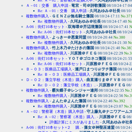
Re: Ａ－02：警察署(木造)購入申..
-
久珂あゆみ＠社長
0
Ａ－01：交番 購入申請
-
竜宮・司＠詩歌藩国
08/10/24-17:0
Re: Ａ－01：交番 購入申請
-
久珂あゆみ＠社長
08/10/
複数物件購入
-
ＧＥＮＺ@無名騎士藩国
08/10/24-17:11
No.37
Re: 複数物件購入
-
久珂あゆみ＠社長
08/10/24-17:40
No
A-06：街灯10本セット
-
双海環＠芥辺境藩国
08/10/24-17:41
N
Re: A-06：街灯10本セット
-
久珂あゆみ＠社長
08/10/24
複数物件購入
-
よっきー＠悪童同盟
08/10/24-20:44
No.380
Re: 複数物件購入
-
久珂あゆみ＠社長
08/10/24-21:30
No
複数物件購入
-
竹上木乃＠たけきの藩国
08/10/24-21:40
No.38
Re: 複数物件購入
-
川原雅＠ＦＥＧ
08/10/24-22:29
No.3
A-06：街灯10本セット
-
ＹＯＴ＠ゴロネコ藩国
08/10/24-21:5
Re: A-06：街灯10本セット
-
川原雅＠ＦＥＧ
08/10/24-2
Ｂ－０３：医療品工場購入
-
瀬戸口まつり@ヲチ藩国
08/10/2
Re: Ｂ－０３：医療品工場購入
-
川原雅＠ＦＥＧ
08/10/
Ｄ－０２：藩立学校（木造）購入
-
曲直瀬りま＠ＦＶＢ
08/10
Re: Ｄ－０２：藩立学校（木造）..
-
川原雅＠ＦＥＧ
08/
複数物件購入
-
霰矢蝶子＠レンジャー連邦
08/10/24-22:35
No.
Re: 複数物件購入
-
川原雅＠ＦＥＧ
08/10/24-22:56
No.3
複数物件購入
-
よんた＠よんた藩国
08/10/24-22:46
No.392
Re: 複数物件購入
-
川原雅＠ＦＥＧ
08/10/24-23:07
No.3
Ａ－02：警察署（木造）購入申請
-
守上藤丸＠ナニワアーム
Re: Ａ－02：警察署（木造）購入..
-
川原雅＠ＦＥＧ
08/
評価計算にミスがありました
-
久珂あゆみ＠社
A-06：街灯10本セット×２ 購..
-
藻女＠神聖巫連盟
08/10/24