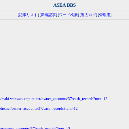
ASEA BBS
[
記事リスト
] [
新着記事
] [
ワード検索
] [
過去ログ
] [
管理用
]
://maki.wanwan-empire.net/owner_accounts/37/cash_records?turn=12
ire.net/owner_accounts/37/cash_records?turn=12
net/owner_accounts/37/cash_records?turn=12