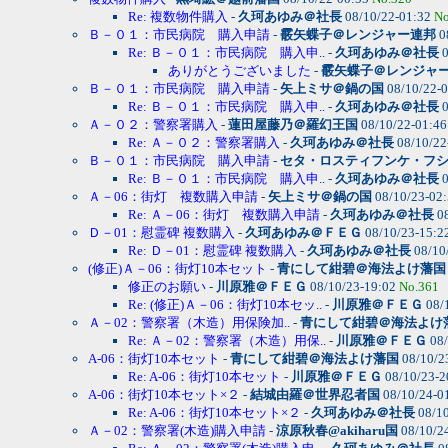
Re: 複数物件購入
-
久珂あゆみ＠社長
08/10/22-01:32
No
Ｂ－０１：市民病院 購入申請
-
霰矢蝶子＠レンジャー連邦
0
Re: Ｂ－０１：市民病院 購入申..
-
久珂あゆみ＠社長
0
ありがとうございました
-
霰矢蝶子＠レンジャ
Ｂ－０１：市民病院 購入申請
-
矢上ミサ＠鍋の国
08/10/22-
Re: Ｂ－０１：市民病院 購入申..
-
久珂あゆみ＠社長
0
Ａ－０２：警察署購入
-
蓮田屋藤乃＠羅幻王国
08/10/22-01:4
Re: Ａ－０２：警察署購入
-
久珂あゆみ＠社長
08/10/22
Ｂ－０１：市民病院 購入申請
-
セタ・ロスティフンケ・フ
Re: Ｂ－０１：市民病院 購入申..
-
久珂あゆみ＠社長
0
Ａ－06：街灯 複数購入申請
-
矢上ミサ＠鍋の国
08/10/23-02
Re: Ａ－06：街灯 複数購入申請
-
久珂あゆみ＠社長
08
Ｄ－01：慰霊碑 複数購入
-
久珂あゆみ＠ＦＥＧ
08/10/23-15:2
Re: Ｄ－01：慰霊碑 複数購入
-
久珂あゆみ＠社長
08/10
(修正)Ａ－06：街灯10本セット
-
青にして紺碧＠海法よけ藩国
修正のお願い
-
川原雅＠ＦＥＧ
08/10/23-19:02
No.361
Re: (修正)Ａ－06：街灯10本セッ..
-
川原雅＠ＦＥＧ
08/
Ａ－02：警察署（木造）用保険加..
-
青にして紺碧＠海法よけ
Re: Ａ－02：警察署（木造）用保..
-
川原雅＠ＦＥＧ
08/
A-06：街灯10本セット
-
青にして紺碧＠海法よけ藩国
08/10/2
Re: A-06：街灯10本セット
-
川原雅＠ＦＥＧ
08/10/23-2
A-06：街灯10本セット×２
-
結城由羅＠世界忍者国
08/10/24-0
Re: A-06：街灯10本セット×２
-
久珂あゆみ＠社長
08/10
Ａ－02：警察署(木造)購入申請
-
涼原秋春@akiharu国
08/10/2