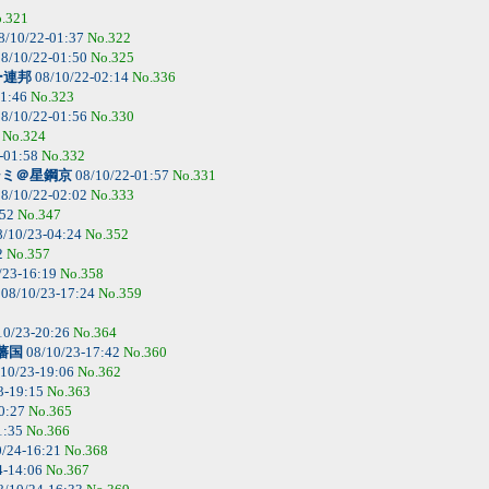
.321
8/10/22-01:37
No.322
8/10/22-01:50
No.325
ー連邦
08/10/22-02:14
No.336
01:46
No.323
8/10/22-01:56
No.330
6
No.324
-01:58
No.332
シミ＠星鋼京
08/10/22-01:57
No.331
8/10/22-02:02
No.333
:52
No.347
/10/23-04:24
No.352
2
No.357
/23-16:19
No.358
08/10/23-17:24
No.359
10/23-20:26
No.364
藩国
08/10/23-17:42
No.360
10/23-19:06
No.362
3-19:15
No.363
0:27
No.365
1:35
No.366
/24-16:21
No.368
4-14:06
No.367