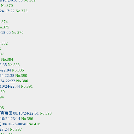
8/10/24-16:33
No.369
4
No.370
24-17:22
No.373
1
.374
o.375
-18:05
No.376
.382
3
87
5
No.384
2:35
No.388
4-22:04
No.385
24-22:38
No.390
/24-22:22
No.386
10/24-22:44
No.391
389
94
95
ズ商藩国
08/10/24-22:51
No.393
10/24-23:14
No.396
長
08/10/25-00:40
No.416
-23:24
No.397