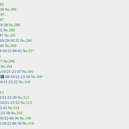
83
:30
No.286
285
87
18:59
No.288
02
No.289
:47
No.291
10/20-10:15
No.294
:41
No.306
8/10/22-00:02
No.317
5
07
No.296
6
No.304
/10/21-21:07
No.305
藩国
08/10/21-23:16
No.309
0/21-23:22
No.310
13
0/21-23:39
No.312
10/21-23:52
No.315
23:43
No.314
-23:58
No.316
10/22-00:30
No.318
/10/22-00:50
No.319