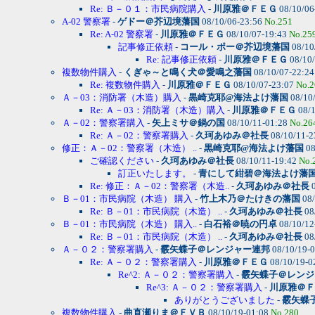
Re: Ｂ－０１：市民病院購入
-
川原雅＠ＦＥＧ
08/10/06
A-02 警察署
-
ゲドー＠芥辺境藩国
08/10/06-23:56
No.251
Re: A-02 警察署
-
川原雅＠ＦＥＧ
08/10/07-19:43
No.25
記事修正依頼
-
コール・ポー＠芥辺境藩国
08/10
Re: 記事修正依頼
-
川原雅＠ＦＥＧ
08/10
複数物件購入
-
くぎゃ～と鳴く犬＠愛鳴之藩国
08/10/07-22:2
Re: 複数物件購入
-
川原雅＠ＦＥＧ
08/10/07-23:07
No.2
Ａ－03：消防署（木造）購入
-
黒崎克耶@海法よけ藩国
08/10
Re: Ａ－03：消防署（木造）購入
-
川原雅＠ＦＥＧ
08/1
Ａ－02：警察署購入
-
矢上ミサ＠鍋の国
08/10/11-01:28
No.26
Re: Ａ－02：警察署購入
-
久珂あゆみ＠社長
08/10/11-2
修正：Ａ－02：警察署（木造） ..
-
黒崎克耶@海法よけ藩国
08
ご確認ください
-
久珂あゆみ＠社長
08/10/11-19:42
No.
訂正いたします。
-
青にして紺碧＠海法よけ藩
Re: 修正：Ａ－02：警察署（木造..
-
久珂あゆみ＠社長
0
Ｂ－01：市民病院（木造） 購入
-
竹上木乃＠たけきの藩国
08/
Re: Ｂ－01：市民病院（木造） ..
-
久珂あゆみ＠社長
08
Ｂ－01：市民病院（木造） 購入..
-
白石裕＠暁の円卓
08/10/12
Re: Ｂ－01：市民病院（木造） ..
-
久珂あゆみ＠社長
08
Ａ－０２：警察署購入
-
霰矢蝶子＠レンジャー連邦
08/10/19-
Re: Ａ－０２：警察署購入
-
川原雅＠ＦＥＧ
08/10/19-0
Re^2: Ａ－０２：警察署購入
-
霰矢蝶子＠レンジ
Re^3: Ａ－０２：警察署購入
-
川原雅＠Ｆ
ありがとうございました
-
霰矢蝶
複数物件購入
-
曲直瀬りま＠ＦＶＢ
08/10/19-01:08
No.280