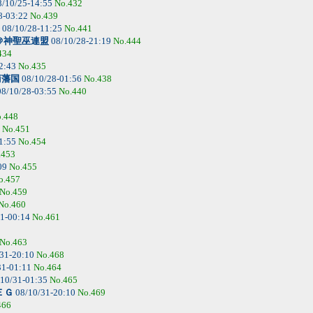
/10/25-14:55
No.432
8-03:22
No.439
08/10/28-11:25
No.441
＠神聖巫連盟
08/10/28-21:19
No.444
434
2:43
No.435
商藩国
08/10/28-01:56
No.438
8/10/28-03:55
No.440
.448
3
No.451
1:55
No.454
.453
09
No.455
o.457
No.459
No.460
1-00:14
No.461
No.463
31-20:10
No.468
31-01:11
No.464
10/31-01:35
No.465
ＥＧ
08/10/31-20:10
No.469
466