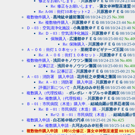
修正をお願いします。
-
川原雅＠ＦＥＧ
08/10/24-23:4
Re: 修正をお願いします。
-
藻女＠神聖巫連盟
08
Re: A-06：街灯10本セット×２ ..
-
川原雅＠ＦＥＧ
08/10
複数物件購入
-
黒埼紘＠越前藩国
08/10/24-23:25
No.398
Re: 複数物件購入
-
川原雅＠ＦＥＧ
08/10/24-23:44
No.4
Ｄ－03：空気清浄化施設
-
小鳥遊敦＠ＦＥＧ
08/10/24-23:40
N
Re: Ｄ－03：空気清浄化施設
-
川原雅＠ＦＥＧ
08/10/24
保険購入
-
広瀬都＠ＦＥＧ
08/10/25-00:02
No.40
Re: 保険購入
-
川原雅＠ＦＥＧ
08/10/25-
Ａ－０６：街灯１０本セット
-
里樹澪＠ビギナーズ王国
08/10
Re: Ａ－０６：街灯１０本セット
-
川原雅＠ＦＥＧ
08/1
複数物件購入
-
浅田＠キノウツン藩国
08/10/24-23:56
No.406
記事訂正
-
浅田＠キノウツン藩国
08/10/25-00:01
No.40
Re: 記事訂正
-
川原雅＠ＦＥＧ
08/10/25-00:21
N
Ａ－03：消防署 購入申請
-
花井柾之＠愛鳴之藩国
08/10/24-
Re: Ａ－03：消防署 購入申請
-
川原雅＠ＦＥＧ
08/10/
評価計算について
-
久珂あゆみ＠社長
08/10/25-00:48
N
複数購入（代理投稿）
-
ポレポレ・キブルゥ＠星鋼京
08/10/2
Re: 複数購入（代理投稿）
-
川原雅＠ＦＥＧ
08/10/25-0
Ｂ－01：市民病院（木造）購入申..
-
結城由羅@世界忍者国
08
Re: Ｂ－01：市民病院（木造）購..
-
川原雅＠ＦＥＧ
08/
Re^2: Ｂ－01：市民病院（木造）..
-
結城由羅@
複数購入申請
-
白石裕＠暁の円卓
08/10/25-01:26
No.425
Re: 複数購入申請
-
久珂あゆみ＠社長
08/10/25-14:42
No
複数物件購入申請 1時51分修正 - 藻女＠神聖巫連盟 08/10/25-01: