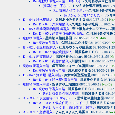
Re: 複数物件購入申請 1時51分..
-
久珂あゆみ＠社長
08
質問させて下さい
-
ミツキ＠神聖巫連盟
08/10/2
Re: 質問させて下さい
-
久珂あゆみ＠社長
ありがとうございました
-
ミツキ
Ｄ－04：浄水場購入
-
久珂あゆみ＠ＦＥＧ
08/10/27-10:21
No.
Re: Ｄ－04：浄水場購入
-
久珂あゆみ＠社長
08/10/27-2
Ｄ－05：産業廃棄物処理場購入
-
守上藤丸＠ナニワアームズ
Re: Ｄ－05：産業廃棄物処理場購..
-
久珂あゆみ＠社長
0
複数物件購入
-
黒埼紘＠越前藩国
08/10/29-01:12
No.446
Re: 複数物件購入
-
久珂あゆみ＠社長
08/10/29-03:23
No
Ｂ－02：仮設病院購入
-
紅葉ルウシィ＠紅葉国
08/10/30-21:2
Re: Ｂ－02：仮設病院購入
-
川原雅＠ＦＥＧ
08/10/30-2
Ｄ－01：慰霊碑購入
-
涼原秋春@akiharu国
08/10/30-21:53
No
Re: Ｄ－01：慰霊碑購入
-
川原雅＠ＦＥＧ
08/10/30-22:
複数物産購入申請
-
戯言屋＠フィーブル藩国
08/10/30-23:09
N
Re: 複数物産購入申請
-
川原雅＠ＦＥＧ
08/10/30-23:40
Ｄ－04：浄水場: 購入申請
-
藻女＠神聖巫連盟
08/10/30-23:53
Re: Ｄ－04：浄水場: 購入申請
-
川原雅＠ＦＥＧ
08/10/3
複数物件購入申請
-
あさぎ＠土場藩国
08/10/31-00:19
No.462
Re: 複数物件購入申請
-
川原雅＠ＦＥＧ
08/10/31-00:52
Re^2: 複数物件購入申請
-
川原雅＠ＦＥＧ
08/10/
Ａ－０８：仮設住宅：30マイル（..
-
黒埼紘＠越前藩国
08/10/
Re: Ａ－０８：仮設住宅：30マイ..
-
川原雅＠ＦＥＧ
08/
Re^2: Ａ－０８：仮設住宅：30マ..
-
川原雅＠Ｆ
Ａ－０１：交番購入
-
よんた＠よんた藩国
08/10/31-12:58
No.