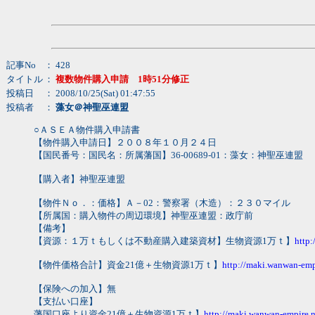
記事No
： 428
タイトル
：
複数物件購入申請 1時51分修正
投稿日
： 2008/10/25(Sat) 01:47:55
投稿者
：
藻女＠神聖巫連盟
○ＡＳＥＡ物件購入申請書
【物件購入申請日】２００８年１０月２４日
【国民番号：国民名：所属藩国】36-00689-01：藻女：神聖巫連盟
【購入者】神聖巫連盟
【物件Ｎｏ．：価格】Ａ－02：警察署（木造）：２３０マイル
【所属国：購入物件の周辺環境】神聖巫連盟：政庁前
【備考】
【資源：１万ｔもしくは不動産購入建築資材】生物資源1万ｔ】
http
【物件価格合計】資金21億＋生物資源1万ｔ】
http://maki.wanwan-emp
【保険への加入】無
【支払い口座】
藩国口座より資金21億＋生物資源1万ｔ】
http://maki.wanwan-empire.