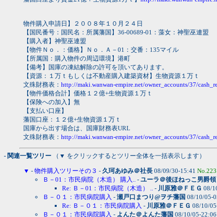
物件購入申請日】２００８年１０月２４日
【国民番号：国民名：所属藩国】36-00689-01：藻女：神聖巫連盟
【購入者】神聖巫連盟
【物件Ｎｏ．：価格】Ｎｏ．Ａ－01：交番：135マイル
【所属国：購入物件の周辺環境】港町
【備考】国庫の凍結解除の許可を頂いてあります。
【資源：１万ｔもしくは不動産購入建築資材】生物資源１万ｔ
文殊財務表：
http://maki.wanwan-empire.net/owner_accounts/37/cash_r
【物件価格合計】価格１２億+生物資源１万ｔ
【保険への加入】無
【支払い口座】
藩国口座：１２億+生物資源１万ｔ
国庫から出す場合は、国庫財務表URL
文殊財務表：
http://maki.wanwan-empire.net/owner_accounts/37/cash_r
- 関連一覧ツリー
（▼ をクリックするとツリー全体を一括表示します）
▼
-
物件購入ツリーその３
-
久珂あゆみ＠社長
08/09/30-15:41
No.223
Ｂ－01：市民病院（木造） 購入..
-
ユーラ＠後ほねっこ男爵領
Re: Ｂ－01：市民病院（木造） ..
-
川原雅＠ＦＥＧ
08/1
Ｂ－０１：市民病院購入
-
瀬戸口まつり@ヲチ藩国
08/10/05-
Re: Ｂ－０１：市民病院購入
-
川原雅＠ＦＥＧ
08/10/05
Ｂ－０１：市民病院購入
-
よんた＠よんた藩国
08/10/05-22:0