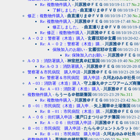
Re: 複数物件購入
-
川原雅＠ＦＥＧ
08/10/19-11:17
No.2
了解しました
-
曲直瀬りま＠ＦＶＢ
08/10/19-17
修正：複数物件購入
-
曲直瀬りま＠ＦＶＢ
08/10/19-17:30
No.
Re: 複数物件購入
-
川原雅＠ＦＥＧ
08/10/19-17:48
No.2
修正しました。
-
曲直瀬りま＠ＦＶＢ
08/10/19-
Re: 修正：複数物件購入
-
川原雅＠ＦＥＧ
08/10/19-23:
Ａ－０２：警察署（木造）購入
-
玄霧弦耶＠玄霧
08/10/20-02
Re: Ａ－０２：警察署（木造）購..
-
川原雅＠ＦＥＧ
08/
保険加入のお願い
-
玄霧弦耶＠玄霧
08/10/21-21
Re: 保険加入のお願い
-
川原雅＠ＦＥＧ
0
A-０３：消防署購入
-
神室想真＠紅葉国
08/10/20-19:40
No.29
Re: A-０３：消防署購入
-
川原雅＠ＦＥＧ
08/10/20-20:
警察署＆市民病院 購入申請
-
川原雅＠ＦＥＧ
08/10/21-20:5
Re: 警察署＆市民病院 購入申請
-
久珂あゆみ＠社長
08
Ａ－03：消防署（木造）購入
-
守上藤丸＠ナニワアームズ商
Re: Ａ－03：消防署（木造）購入
-
川原雅＠ＦＥＧ
08/1
複数物件購入
-
らうーる＠都築藩国
08/10/21-23:29
No.311
Re: 複数物件購入
-
川原雅＠ＦＥＧ
08/10/21-23:42
No.3
Ｂ－01：市民病院（木造）購入申..
-
矢上麗華＠土場藩国
08/1
Re: Ｂ－01：市民病院（木造）購..
-
川原雅＠ＦＥＧ
08/
Ａ－０６：街灯購入申請
-
瀬戸口まつり@ヲチ藩国
08/10/21-
Re: Ａ－０６：街灯購入申請
-
川原雅＠ＦＥＧ
08/10/21
Ｂ－01：市民病院 購入申請
-
たらら＠ジェントルラット
08/
Re: Ｂ－01：市民病院 購入申請
-
久珂あゆみ＠社長
08
複数物件購入
-
黒埼紘＠越前藩国
08/10/22-00:55
No.320