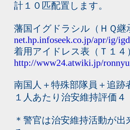
計１０匹配置します。
藩国イグドラシル（ＨＱ継
net.hp.infoseek.co.jp/apr/ig/ig
着用アイドレス表（Ｔ１４
http://www24.atwiki.jp/ronny
南国人＋特殊部隊員＋追跡
１人あたり治安維持評価４
＊警官は治安維持活動が出