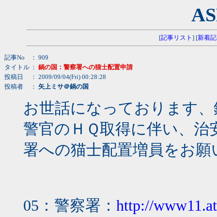
AS
[
記事リスト
] [
新着記
記事No
： 909
タイトル
：
鍋の国：警察署への猫士配置申請
投稿日
： 2009/09/04(Fri) 00:28:28
投稿者
：
矢上ミサ＠鍋の国
お世話になっております、
警官のＨＱ取得に伴い、治
署への猫士配置増員をお願
05：警察署：
http://www11.at