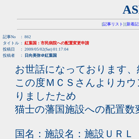
AS
[
記事リスト
] [
新着記
記事No
： 862
タイトル
：
紅葉国：市民病院への配置変更申請
投稿日
： 2009/05/02(Sat) 01:17:04
投稿者
：
日向美弥＠紅葉国
お世話になっております、
この度ＭＣＳさんよりカウ
りましたため
猫士の藩国施設への配置数
国名：施設名：施設ＵＲＬ