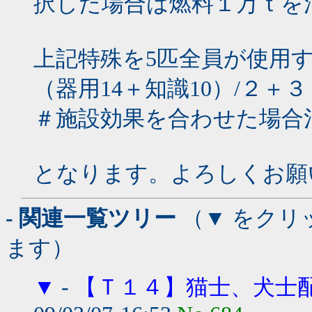
択した場合は燃料１万ｔを
上記特殊を5匹全員が使用
（器用14＋知識10）/２＋
＃施設効果を合わせた場合治
となります。よろしくお願
- 関連一覧ツリー
（▼ をクリ
ます）
▼
-
【Ｔ１４】猫士、犬士