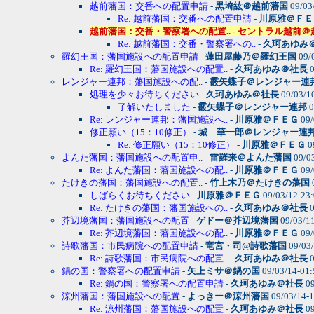
越前藩国：交番への配置申請
-
黒埼紘＠越前藩国
09/03
Re: 越前藩国：交番への配置申請
-
川原雅＠ＦＥ
越前藩国：交番・警察署への配置.. - セントラル越前＠越前藩国 0
Re: 越前藩国：交番・警察署への..
-
久珂あゆみ
羅幻王国：藩国施設への配置申請
-
蓮田屋藤乃＠羅幻王国
09/
Re: 羅幻王国：藩国施設への配置..
-
久珂あゆみ＠社長
0
レンジャー連邦：藩国施設への配..
-
霰矢蝶子＠レンジャー連
処理を少々お待ちください
-
久珂あゆみ＠社長
09/03/1
了解いたしました
-
霰矢蝶子＠レンジャー連邦
0
Re: レンジャー連邦：藩国施設へ..
-
川原雅＠ＦＥＧ
09/
修正願い（15：10修正）
-
城 華一郎＠レンジャー連
Re: 修正願い（15：10修正）
-
川原雅＠ＦＥＧ
0
よんた藩国：藩国施設への配置申..
-
雷羅来＠よんた藩国
09/0
Re: よんた藩国：藩国施設への配..
-
川原雅＠ＦＥＧ
09/
たけきの藩国：藩国施設への配置..
-
竹上木乃＠たけきの藩国
しばらくお待ちください
-
川原雅＠ＦＥＧ
09/03/12-23
Re: たけきの藩国：藩国施設への..
-
久珂あゆみ＠社長
0
芥辺境藩国：藩国施設への配置
-
ゲドー＠芥辺境藩国
09/03/1
Re: 芥辺境藩国：藩国施設への配..
-
川原雅＠ＦＥＧ
09/
詩歌藩国：市民病院への配置申請
-
竜宮・司@詩歌藩国
09/03
Re: 詩歌藩国：市民病院への配置..
-
久珂あゆみ＠社長
0
鍋の国：警察署への配置申請
-
矢上ミサ＠鍋の国
09/03/14-01
Re: 鍋の国：警察署への配置申請
-
久珂あゆみ＠社長
09
涼州藩国：藩国施設への配置
-
よっきー＠涼州藩国
09/03/14-
Re: 涼州藩国：藩国施設への配置
-
久珂あゆみ＠社長
09