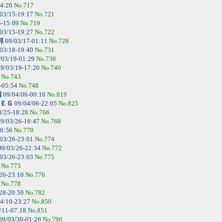
04:20
No.717
03/15-19:17
No.721
5-15:09
No.719
03/15-19:27
No.722
邦
09/03/17-01:11
No.728
03/18-19:40
No.731
/03/19-01:29
No.736
9/03/19-17:20
No.740
9
No.743
-05:54
No.748
国
09/04/06-00:16
No.819
ＥＧ
09/04/06-22:05
No.825
3/25-18:28
No.766
9/03/26-16:47
No.768
20:56
No.770
03/26-23:01
No.774
9/03/26-22:34
No.772
03/26-23:03
No.775
2
No.773
26-23:10
No.776
7
No.778
28-20:59
No.782
4/10-23:27
No.850
/11-07:18
No.851
09/03/30-01:26
No.790