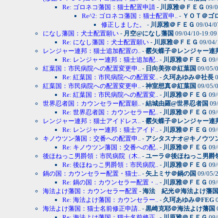
Re: ゴロネコ藩国：猫士配置申請
-
川原雅＠ＦＥＧ
09/0
Re^2: ゴロネコ藩国：猫士配置申..
-
ＹＯＴ＠ゴ
修正しました。
-
川原雅＠ＦＥＧ
09/04/0
になし藩国：犬士配置願い
-
月空@になし藩国
09/04/10-19:0
Re: になし藩国：犬士配置願い
-
川原雅＠ＦＥＧ
09/04/
レンジャー連邦：猫士追加配置の..
-
霰矢蝶子＠レンジャー連
Re: レンジャー連邦：猫士追加配..
-
川原雅＠ＦＥＧ
09/
紅葉国：市民病院への配置変更申..
-
日向美弥＠紅葉国
09/05/
Re: 紅葉国：市民病院への配置変..
-
久珂あゆみ＠社長
0
紅葉国：市民病院への配置変更申..
-
神室想真＠紅葉国
09/05/
Re: 紅葉国：市民病院への配置変..
-
川原雅＠ＦＥＧ
09/
世界忍者国：カウンセラー配置願..
-
結城由羅@世界忍者国
09/
Re: 世界忍者国：カウンセラー配..
-
川原雅＠ＦＥＧ
09/
レンジャー連邦：猫士アイドレス..
-
霰矢蝶子＠レンジャー連
Re: レンジャー連邦：猫士アイド..
-
川原雅＠ＦＥＧ
09/
キノウツン藩国：交番への配置申..
-
アシタスナオ@キノウツ
Re: キノウツン藩国：交番への配..
-
川原雅＠ＦＥＧ
09/
後ほねっこ男爵領：市民病院（木..
-
ユーラ＠後ほねっこ男爵
Re: 後ほねっこ男爵領：市民病院..
-
川原雅＠ＦＥＧ
09/
鍋の国：カウンセラー配置・猫士..
-
矢上ミサ＠鍋の国
09/05/
Re: 鍋の国：カウンセラー配置・..
-
川原雅＠ＦＥＧ
09/
海法よけ藩国：カウンセラー配置
-
海法 紀光＠海法よけ藩
Re: 海法よけ藩国：カウンセラー..
-
久珂あゆみ＠FEG
0
海法よけ藩国：猫士名前修正申請..
-
黒崎克耶＠海法よけ藩国
Re: 海法よけ藩国：猫士名前修正..
-
川原雅＠ＦＥＧ
09/