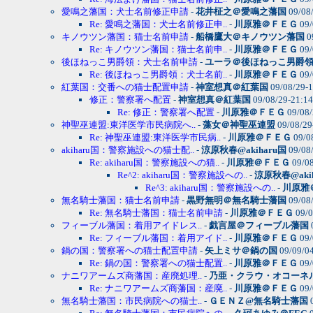
愛鳴之藩国：犬士名前修正申請
-
花井柾之＠愛鳴之藩国
09/08
Re: 愛鳴之藩国：犬士名前修正申..
-
川原雅＠ＦＥＧ
09/
キノウツン藩国：猫士名前申請
-
船橋鷹大＠キノウツン藩国
0
Re: キノウツン藩国：猫士名前申..
-
川原雅＠ＦＥＧ
09/
後ほねっこ男爵領：犬士名前申請
-
ユーラ＠後ほねっこ男爵
Re: 後ほねっこ男爵領：犬士名前..
-
川原雅＠ＦＥＧ
09/
紅葉国：交番への猫士配置申請
-
神室想真＠紅葉国
09/08/29-
修正：警察署へ配置
-
神室想真＠紅葉国
09/08/29-21:1
Re: 修正：警察署へ配置
-
川原雅＠ＦＥＧ
09/08/
神聖巫連盟:東洋医学市民病院へ..
-
藻女＠神聖巫連盟
09/08/29
Re: 神聖巫連盟:東洋医学市民病..
-
川原雅＠ＦＥＧ
09/0
akiharu国：警察施設への猫士配..
-
涼原秋春@akiharu国
09/08
Re: akiharu国：警察施設への猫..
-
川原雅＠ＦＥＧ
09/08
Re^2: akiharu国：警察施設への..
-
涼原秋春@aki
Re^3: akiharu国：警察施設への..
-
川原雅
無名騎士藩国：猫士名前申請
-
黒野無明＠無名騎士藩国
09/08
Re: 無名騎士藩国：猫士名前申請
-
川原雅＠ＦＥＧ
09/0
フィーブル藩国：着用アイドレス..
-
戯言屋＠フィーブル藩国
Re: フィーブル藩国：着用アイド..
-
川原雅＠ＦＥＧ
09/
鍋の国：警察署への猫士配置申請
-
矢上ミサ＠鍋の国
09/09/0
Re: 鍋の国：警察署への猫士配置..
-
川原雅＠ＦＥＧ
09/
ナニワアームズ商藩国：産廃処理..
-
乃亜・クラウ・オコーネ
Re: ナニワアームズ商藩国：産廃..
-
川原雅＠ＦＥＧ
09/
無名騎士藩国：市民病院への猫士..
-
ＧＥＮＺ@無名騎士藩国
0