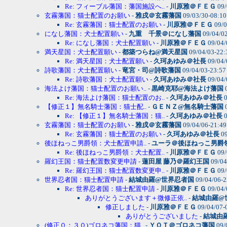
Re: フィーブル藩国：藩国施設へ..
-
川原雅＠ＦＥＧ
09/
玄霧藩国：猫士配置のお願い
-
雅戌＠玄霧藩国
09/03/30-08:1
Re: 玄霧藩国：猫士配置のお願い
-
川原雅＠ＦＥＧ
09/0
になし藩国：犬士配置願い
-
九重 千景＠になし藩国
09/04/0
Re: になし藩国：犬士配置願い
-
川原雅＠ＦＥＧ
09/04/
満天星国：犬士配置願い
-
都築つらね@満天星国
09/04/03-22
Re: 満天星国：犬士配置願い
-
久珂あゆみ＠社長
09/04/
詩歌藩国：犬士配置願い
-
竜宮・司@詩歌藩国
09/04/03-23:5
Re: 詩歌藩国：犬士配置願い
-
久珂あゆみ＠社長
09/04/
海法よけ藩国：猫士配置のお願い..
-
黒崎克耶@海法よけ藩国
0
Re: 海法よけ藩国：猫士配置のお..
-
久珂あゆみ＠社長
0
【修正１】無名騎士藩国：猫士配..
-
ＧＥＮＺ@無名騎士藩国
0
Re: 【修正１】無名騎士藩国：猫..
-
久珂あゆみ＠社長
0
玄霧藩国：猫士配置のお願い
-
雅戌＠玄霧藩国
09/04/06-21:4
Re: 玄霧藩国：猫士配置のお願い
-
久珂あゆみ＠社長
09
後ほねっこ男爵領：犬士配置申請..
-
ユーラ＠後ほねっこ男爵
Re: 後ほねっこ男爵領：犬士配置..
-
川原雅＠ＦＥＧ
09/
羅幻王国：猫士配置数変更申請
-
蓮田屋 藤乃＠羅幻王国
09/04
Re: 羅幻王国：猫士配置数変更申..
-
川原雅＠ＦＥＧ
09/
世界忍者国：猫士配置申請
-
結城由羅@世界忍者国
09/04/06-
Re: 世界忍者国：猫士配置申請
-
川原雅＠ＦＥＧ
09/04/
ありがとうございます＋微修正依..
-
結城由羅@
修正しました
-
川原雅＠ＦＥＧ
09/04/07-
ありがとうございました
-
結城由
(修正０：３０)ゴロネコ藩国：猫..
-
ＹＯＴ＠ゴロネコ藩国
09/