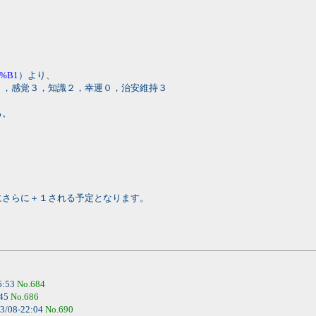
B4%B1
）より、
２，感覚３，知識２，幸運０，治安維持３
る。
にさらに＋１される予定となります。
6:53
No.684
:45
No.686
3/08-22:04
No.690