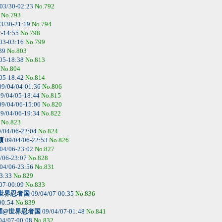
03/30-02:23
No.792
0
No.793
3/30-21:19
No.794
2-14:55
No.798
03-03:16
No.799
:39
No.803
05-18:38
No.813
7
No.804
05-18:42
No.814
9/04/04-01:36
No.806
9/04/05-18:44
No.815
9/04/06-15:06
No.820
9/04/06-19:34
No.822
9
No.823
/04/06-22:04
No.824
領
09/04/06-22:53
No.826
04/06-23:02
No.827
/06-23:07
No.828
04/06-23:56
No.831
23:33
No.829
07-00:09
No.833
世界忍者国
09/04/07-00:35
No.836
00:54
No.839
羅@世界忍者国
09/04/07-01:48
No.841
04/07-00:08
No.832