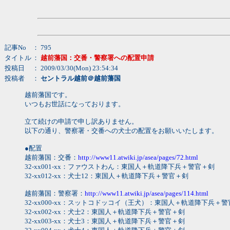
記事No
： 795
タイトル
：
越前藩国：交番・警察署への配置申請
投稿日
： 2009/03/30(Mon) 23:54:34
投稿者
：
セントラル越前＠越前藩国
越前藩国です。
いつもお世話になっております。
立て続けの申請で申し訳ありません。
以下の通り、警察署・交番への犬士の配置をお願いいたします。
●配置
越前藩国：交番：
http://www11.atwiki.jp/asea/pages/72.html
32-xx001-xx：ファウストわん：東国人＋軌道降下兵＋警官＋剣
32-xx012-xx：犬士12：東国人＋軌道降下兵＋警官＋剣
越前藩国：警察署：
http://www11.atwiki.jp/asea/pages/114.html
32-xx000-xx：スットコドッコイ（王犬）：東国人＋軌道降下兵＋
32-xx002-xx：犬士2：東国人＋軌道降下兵＋警官＋剣
32-xx003-xx：犬士3：東国人＋軌道降下兵＋警官＋剣