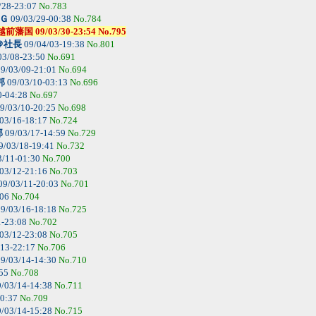
/28-23:07
No.783
Ｇ
09/03/29-00:38
No.784
9/03/30-23:54 No.795
＠社長
09/04/03-19:38
No.801
03/08-23:50
No.691
9/03/09-21:01
No.694
邦
09/03/10-03:13
No.696
0-04:28
No.697
9/03/10-20:25
No.698
03/16-18:17
No.724
邦
09/03/17-14:59
No.729
9/03/18-19:41
No.732
3/11-01:30
No.700
03/12-21:16
No.703
09/03/11-20:03
No.701
:06
No.704
9/03/16-18:18
No.725
1-23:08
No.702
03/12-23:08
No.705
/13-22:17
No.706
9/03/14-14:30
No.710
:55
No.708
/03/14-14:38
No.711
10:37
No.709
/03/14-15:28
No.715