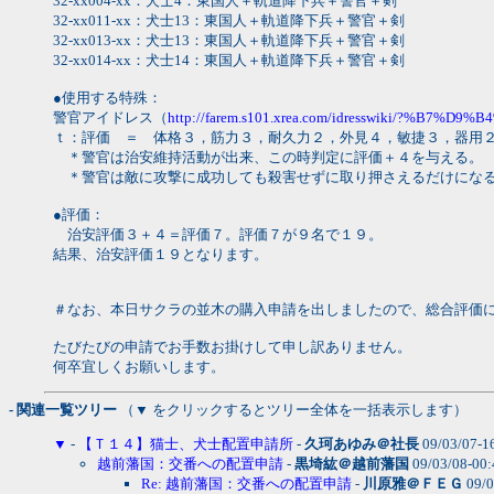
32-xx004-xx：犬士4：東国人＋軌道降下兵＋警官＋剣
32-xx011-xx：犬士13：東国人＋軌道降下兵＋警官＋剣
32-xx013-xx：犬士13：東国人＋軌道降下兵＋警官＋剣
32-xx014-xx：犬士14：東国人＋軌道降下兵＋警官＋剣
●使用する特殊：
警官アイドレス（
http://farem.s101.xrea.com/idresswiki/?%B7%D9%
ｔ：評価 ＝ 体格３，筋力３，耐久力２，外見４，敏捷３，器用
＊警官は治安維持活動が出来、この時判定に評価＋４を与える。
＊警官は敵に攻撃に成功しても殺害せずに取り押さえるだけにな
●評価：
治安評価３＋４＝評価７。評価７が９名で１９。
結果、治安評価１９となります。
＃なお、本日サクラの並木の購入申請を出しましたので、総合評価
たびたびの申請でお手数お掛けして申し訳ありません。
何卒宜しくお願いします。
- 関連一覧ツリー
（▼ をクリックするとツリー全体を一括表示します）
▼
-
【Ｔ１４】猫士、犬士配置申請所
-
久珂あゆみ＠社長
09/03/07-1
越前藩国：交番への配置申請
-
黒埼紘＠越前藩国
09/03/08-00
Re: 越前藩国：交番への配置申請
-
川原雅＠ＦＥＧ
09/0