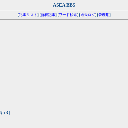
ASEA BBS
[
記事リスト
] [
新着記事
] [
ワード検索
] [
過去ログ
] [
管理用
]
警官＋剣