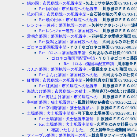
鍋の国：市民病院への配置申請
-
矢上ミサ＠鍋の国
09/03/15-
Re: 鍋の国：市民病院への配置申..
-
川原雅＠ＦＥＧ
09/
暁の円卓：市民病院への配置申請
-
白石裕＠暁の円卓
09/03/1
Re: 暁の円卓：市民病院への配置..
-
川原雅＠ＦＥＧ
09/
レンジャー連邦：藩国施設への追..
-
矢神サク＠レンジャー連
Re: レンジャー連邦：藩国施設へ..
-
川原雅＠ＦＥＧ
09/
愛鳴之藩国：藩国施設への配置申..
-
花井柾之＠愛鳴之藩国
09
Re: 愛鳴之藩国：藩国施設への配..
-
久珂あゆみ＠社長
0
ゴロネコ藩国配置申請
-
ＹＯＴ＠ゴロネコ藩国
09/03/20-00:3
Re: ゴロネコ藩国配置申請
-
久珂あゆみ＠社長
09/03/21
ゴロネコ藩国再配置申請
-
ＹＯＴ＠ゴロネコ藩
Re: ゴロネコ藩国再配置申請
-
川原雅＠Ｆ
よんた藩国：藩国施設への配置申..
-
雷羅来＠よんた藩国
09/0
Re: よんた藩国：藩国施設への配..
-
久珂あゆみ＠社長
0
紅葉国：市民病院への配置申請
-
神室想真＠紅葉国
09/03/26-
Re: 紅葉国：市民病院への配置申..
-
川原雅＠ＦＥＧ
09/
海法よけ藩国：市民病院への猫士..
-
黒崎克耶@海法よけ藩国
0
Re: 海法よけ藩国：市民病院への..
-
川原雅＠ＦＥＧ
09/
宰相府藩国：猫士配置願い
-
風野緋璃＠秘書官
09/03/26-22:5
Re: 宰相府藩国：猫士配置願い
-
川原雅＠ＦＥＧ
09/03/
土場藩国：犬士配置申請所
-
弓下嵐＠土場藩国
09/03/28-01:1
Re: 土場藩国：犬士配置申請所
-
川原雅＠ＦＥＧ
09/03/
Re: 土場藩国：犬士配置申請所
-
久珂あゆみ＠社長
09/0
確認いたしました。
-
矢上麗華＠土場藩国
09/04
フィーブル藩国：藩国施設への配..
-
戯言屋＠フィーブル藩国