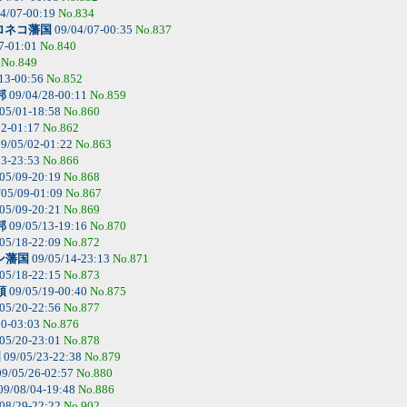
4/07-00:19
No.834
ロネコ藩国
09/04/07-00:35
No.837
7-01:01
No.840
9
No.849
13-00:56
No.852
邦
09/04/28-00:11
No.859
05/01-18:58
No.860
02-01:17
No.862
9/05/02-01:22
No.863
03-23:53
No.866
05/09-20:19
No.868
05/09-01:09
No.867
05/09-20:21
No.869
邦
09/05/13-19:16
No.870
05/18-22:09
No.872
ン藩国
09/05/14-23:13
No.871
05/18-22:15
No.873
領
09/05/19-00:40
No.875
05/20-22:56
No.877
20-03:03
No.876
05/20-23:01
No.878
国
09/05/23-22:38
No.879
9/05/26-02:57
No.880
09/08/04-19:48
No.886
08/29-22:22
No.902