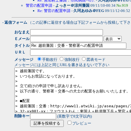
Re: 無名騎士藩国：市民病院への..
-
久珂あゆみ＠FEG
0
警官の配置申請
-
よっきー＠涼州藩国
09/11/10-00:34
No.919
Re: 警官の配置申請
-
久珂あゆみ＠FEG
09/11/12-06:52
- 返信フォーム
（この記事に返信する場合は下記フォームから投稿して下さ
おなまえ
Ｅメール
タイトル
ＵＲＬ
メッセージ
手動改行
強制改行
図表モード
メッセージには上記と同じURLを書き込まないで下さい
削除キー
(英数字で8文字以内)
プレビュー