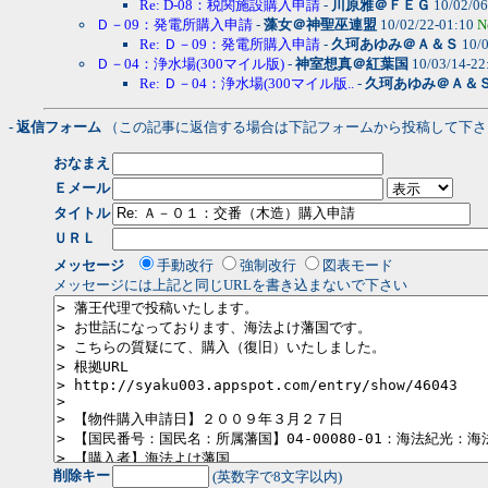
Re: D-08：税関施設購入申請
-
川原雅＠ＦＥＧ
10/02/06
Ｄ－09：発電所購入申請
-
藻女＠神聖巫連盟
10/02/22-01:10
N
Re: Ｄ－09：発電所購入申請
-
久珂あゆみ＠Ａ＆Ｓ
10/0
Ｄ－04：浄水場(300マイル版)
-
神室想真＠紅葉国
10/03/14-22
Re: Ｄ－04：浄水場(300マイル版..
-
久珂あゆみ＠Ａ＆
- 返信フォーム
（この記事に返信する場合は下記フォームから投稿して下さ
おなまえ
Ｅメール
タイトル
ＵＲＬ
メッセージ
手動改行
強制改行
図表モード
メッセージには上記と同じURLを書き込まないで下さい
削除キー
(英数字で8文字以内)