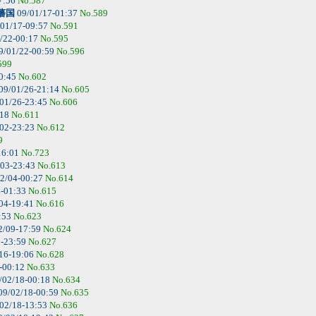
7:56
No.587
藩国
09/01/17-01:37
No.589
01/17-09:57
No.591
/22-00:17
No.595
9/01/22-00:59
No.596
599
0:45
No.602
09/01/26-21:14
No.605
01/26-23:45
No.606
:18
No.611
02-23:23
No.612
9
16:01
No.723
/03-23:43
No.613
2/04-00:27
No.614
4-01:33
No.615
04-19:41
No.616
:53
No.623
2/09-17:59
No.624
5-23:59
No.627
16-19:06
No.628
-00:12
No.633
/02/18-00:18
No.634
09/02/18-00:59
No.635
02/18-13:53
No.636