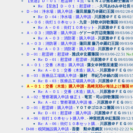
【至急】Ｄ－０１：慰霊碑：４点
-
ＧＥＮＺ@無名騎士藩国
0
Re: 【至急】Ｄ－０１：慰霊碑：..
-
久珂あゆみ＠社長
0
Ｄ－04：浄水場：購入申請
-
蓮田屋藤乃＠羅幻王国
09/02/28-
Re: Ｄ－04：浄水場：購入申請
-
川原雅＠ＦＥＧ
09/02/
Ａ－０６：街灯１０本セット
-
九音・詩歌＠詩歌藩国
09/03/0
Re: Ａ－０６：街灯１０本セット
-
川原雅＠ＦＥＧ
09/0
Ａ－０３：消防署：購入申請
-
ゲドー＠芥辺境藩国
09/03/06-
Re: Ａ－０３：消防署：購入申請
-
川原雅＠ＦＥＧ
09/0
Ａ－０３：消防署：購入申請
-
蓮田屋 藤乃＠羅幻王国
09/03/0
Re: Ａ－０３：消防署：購入申請
-
川原雅＠ＦＥＧ
09/0
Ｄ－01：慰霊碑：慰霊碑
-
雅戌＠玄霧藩国
09/03/06-22:51
No.
Re: Ｄ－01：慰霊碑：慰霊碑
-
川原雅＠ＦＥＧ
09/03/06
Ａ－０１：交番（木造）購入申請
-
藻女＠神聖巫連盟
09/03/0
Re: Ａ－０１：交番（木造）購入..
-
川原雅＠ＦＥＧ
09/
Ｂ－03：医療品工場購入申請
-
藤村 早紀乃＠鍋の国
09/03/1
Re: Ｂ－03：医療品工場購入申請
-
川原雅＠ＦＥＧ
09/0
Ａ－０１：交番（木造）購入申請 - 黒崎克耶@海法よけ藩国 09/03/29
Re: Ａ－０１：交番（木造）購入..
-
川原雅＠ＦＥＧ
09/
Ａ－02：警察署購入申請 修正１
-
竜宮・司@詩歌藩国
09/11/1
Re: Ａ－02：警察署購入申請 修..
-
川原雅＠ＦＥＧ
09/1
Ｄ－01：慰霊碑：購入申請
-
ＹＯＴ＠ゴロネコ藩国
09/11/21-
Re: Ｄ－01：慰霊碑：購入申請
-
川原雅＠ＦＥＧ
09/11/
Ａ－06：街灯１０本セット購入申..
-
神室想真＠紅葉国
09/12/
Re: Ａ－06：街灯１０本セット購..
-
川原雅＠ＦＥＧ
09/
D-08：税関施設購入申請
-
吾妻 勲＠星鋼京
10/02/02-22:22
N