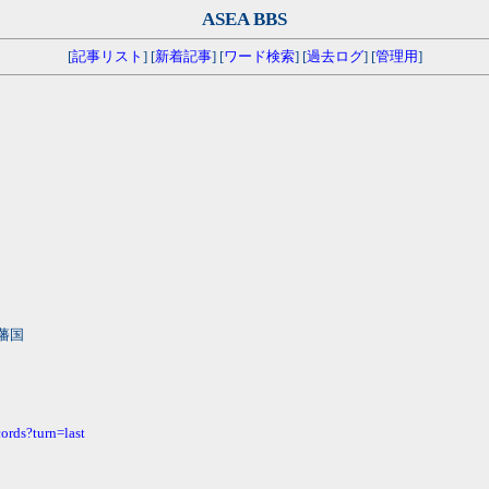
ASEA BBS
[
記事リスト
] [
新着記事
] [
ワード検索
] [
過去ログ
] [
管理用
]
藩国
ords?turn=last