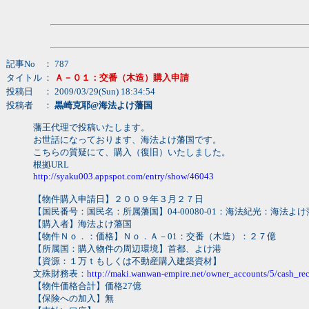
記事No
： 787
タイトル
：
Ａ－０１：交番（木造）購入申請
投稿日
： 2009/03/29(Sun) 18:34:54
投稿者
：
黒崎克耶@海法よけ藩国
藩王代理で投稿いたします。
お世話になっております、海法よけ藩国です。
こちらの質疑にて、購入（復旧）いたしました。
根拠URL
http://syaku003.appspot.com/entry/show/46043
【物件購入申請日】２００９年３月２７日
【国民番号：国民名：所属藩国】04-00080-01：海法紀光：海法よけ
【購入者】海法よけ藩国
【物件Ｎｏ．：価格】Ｎｏ．Ａ－01：交番（木造）：２７億
【所属国：購入物件の周辺環境】首都、よけ港
【資源：１万ｔもしくは不動産購入建築資材】
文殊財務表：
http://maki.wanwan-empire.net/owner_accounts/5/cash_rec
【物件価格合計】価格27億
【保険への加入】無