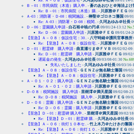
Re: Ａ－０８：仮設住宅
-
久珂あゆみ＠社長
09/01/14-1
Ｂ－01：市民病院（木造）購入申..
-
蒼のあおひと＠海法よけ
Re: Ｂ－01：市民病院（木造）購..
-
川原雅＠ＦＥＧ
09/
Ａ-03：消防署・Ｄ-08：税関施設..
-
榊聖＠ゴロネコ藩国
09/01
Re: Ａ-03：消防署・Ｄ-08：税関..
-
久珂あゆみ＠社長
0
Ｄ－06：霊園購入申請
-
白石裕＠暁の円卓
09/01/24-13:12
No.
Re: Ｄ－06：霊園購入申請
-
川原雅＠ＦＥＧ
09/01/24-2
【至急】Ａ－０８：仮設住宅：30..
-
八守時緒＠護民官事務所
Re: 【至急】Ａ－０８：仮設住宅..
-
川原雅＠ＦＥＧ
09/
Ｄ－01：慰霊碑 購入申請
-
曲直瀬りま＠ＦＶＢ
09/02/02-09
Re: Ｄ－01：慰霊碑 購入申請
-
川原雅＠ＦＥＧ
09/02/
遅延金の発生
-
久珂あゆみ＠社長
09/03/08-01:30
No.68
失礼いたしました
-
久珂あゆみ＠社長
09/03/16-
【至急】Ａ－０８：仮設住宅
-
ＧＥＮＺ@無名騎士藩国
09/02
Re: 【至急】Ａ－０８：仮設住宅
-
川原雅＠ＦＥＧ
09/0
Ａ－０１・０２：購入申請
-
ＧＥＮＺ@無名騎士藩国
09/02/0
Re: Ａ－０１・０２：購入申請
-
川原雅＠ＦＥＧ
09/02/
Ｄ-０８：税関施設 購入申請
-
里樹澪＠満天星国
09/02/08-23
Re: Ｄ-０８：税関施設 購入申..
-
川原雅＠ＦＥＧ
09/0
Ｄ－０６：霊園：購入申請
-
ＧＥＮＺ@無名騎士藩国
09/02/1
Re: Ｄ－０６：霊園：購入申請
-
川原雅＠ＦＥＧ
09/02/
【至急】Ｄ－01：慰霊碑 購入申..
-
里樹澪＠満天星国
09/02/18
Re: 【至急】Ｄ－01：慰霊碑 購..
-
久珂あゆみ＠社長
09
【至急】Ａ－０６：街灯１０本セ..
-
竹上木乃＠たけきの藩国
Re: 【至急】Ａ－０６：街灯１０..
-
川原雅＠ＦＥＧ
09/