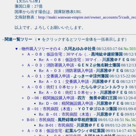
【支払い口座】
藩国口座：27億
国庫から出す場合は、国庫財務表URL
文殊財務表：
http://maki.wanwan-empire.net/owner_accounts/5/cash_rec
以上です。よろしくお願いいたします。
- 関連一覧ツリー
（▼ をクリックするとツリー全体を一括表示します）
▼
-
物件購入ツリーその４
-
久珂あゆみ＠社長
08/12/03-17:04
No.503
Ａ－０８：仮設住宅：30マイル（..
-
黒埼紘＠越前藩国
08/12/
Re: Ａ－０８：仮設住宅：30マイ..
-
川原雅＠ＦＥＧ
08/
Ａ－０３：消防署購入申請
-
ＧＥＮＺ@無名騎士藩国
08/12/1
Re: Ａ－０３：消防署購入申請
-
川原雅＠ＦＥＧ
08/12/
Ａ－０１：交番購入申請
-
よっきー＠涼州藩国
08/12/15-22:0
Re: Ａ－０１：交番購入申請
-
川原雅＠ＦＥＧ
08/12/17
Ａ－０６：街灯１０本セット
-
たらら＠ジェントルラット
08/
Re: Ａ－０６：街灯１０本セット
-
川原雅＠ＦＥＧ
08/1
Ｄ－08：税関施設購入申請
-
四方 無畏＠羅幻王国
08/12/26-
Re: Ｄ－08：税関施設購入申請
-
川原雅＠ＦＥＧ
08/12/
Ｂ－01：市民病院（木造）
-
ＹＯＴ＠ゴロネコ藩国
09/01/09-
Re: Ｂ－01：市民病院（木造）
-
川原雅＠ＦＥＧ
09/01/
B-01：市民病院
-
風野緋璃＠宰相府藩国
09/01/12-16:51
No.58
Re: B-01：市民病院
-
川原雅＠ＦＥＧ
09/01/12-20:34
N
Ａ－０８：仮設住宅
-
紅葉ルウシィ＠紅葉国
09/01/14-17:43
N