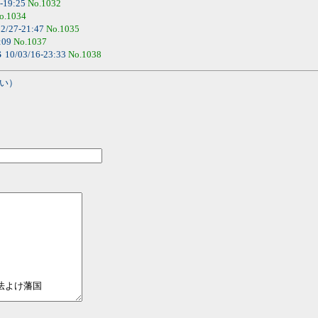
-19:25
No.1032
o.1034
2/27-21:47
No.1035
:09
No.1037
Ｓ
10/03/16-23:33
No.1038
い）