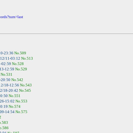
ords?turn=last
10-23:36
No.509
12/11-03:12
No.513
3-02:59
No.528
13-12:59
No.529
6
No.531
-20:50
No.542
12/18-12:56
No.543
2/18-20:42
No.545
00:50
No.551
26-15:02
No.553
00:19
No.574
09-14:54
No.575
2
o.583
o.586