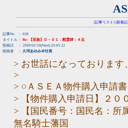
AS
[
記事リスト
] [
新着記
記事No
： 638
タイトル
：
Re: 【至急】Ｄ－０１：慰霊碑：４点
投稿日
： 2009/02/18(Wed) 20:05:22
投稿者
：
久珂あゆみ＠社長
> お世話になっておりま
>
> ○ＡＳＥＡ物件購入申請書
> 【物件購入申請日】２０
> 【国民番号：国民名：所属藩
無名騎士藩国