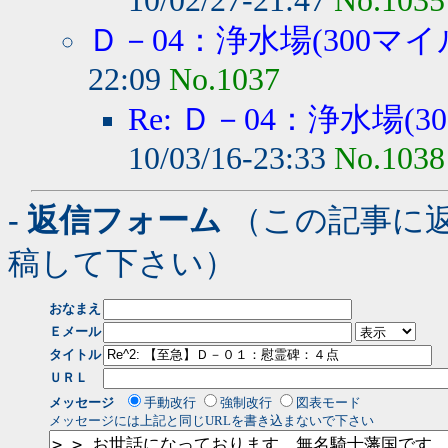
10/02/27-21:47
No.1035
Ｄ－04：浄水場(300マイ
22:09
No.1037
Re: Ｄ－04：浄水場(3
10/03/16-23:33
No.1038
- 返信フォーム
（この記事に
稿して下さい）
おなまえ
Ｅメール
タイトル
ＵＲＬ
メッセージ
手動改行
強制改行
図表モード
メッセージには上記と同じURLを書き込まないで下さい