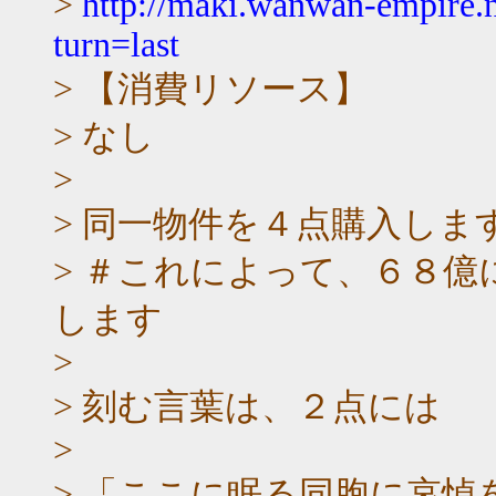
>
http://maki.wanwan-empire.
turn=last
> 【消費リソース】
> なし
>
> 同一物件を４点購入しま
> ＃これによって、６８
します
>
> 刻む言葉は、２点には
>
> 「ここに眠る同胞に哀悼