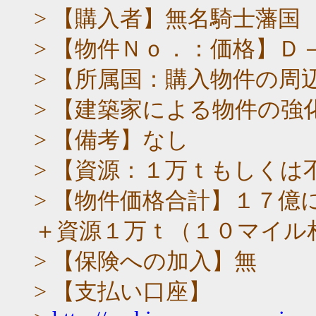
> 【購入者】無名騎士藩国
> 【物件Ｎｏ．：価格】Ｄ
> 【所属国：購入物件の周
> 【建築家による物件の強
> 【備考】なし
> 【資源：１万ｔもしくは
> 【物件価格合計】１７
＋資源１万ｔ（１０マイル
> 【保険への加入】無
> 【支払い口座】