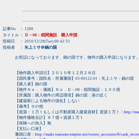
記事No
： 1289
タイトル
：
Ｄ－08：税関施設 購入申請
投稿日
： 2010/12/28(Tue) 00:42:53
投稿者
：
矢上ミサ＠鍋の国
お世話になっております、鍋の国です。物件の購入申請になります
【物件購入申請日】２０１０年１２月２８日
【国民番号：国民名：所属藩国】05-00122-01：矢上ミサ：鍋の国
【購入者】鍋の国
【物件Ｎｏ．：価格】Ｎｏ．Ｄ－08：税関施設：１００億
【所属国：購入物件の周辺環境】鍋の国：港の近く
【建築家による物件の強化】しない
【備考】その他
【資源：１万ｔもしくは不動産購入建築資材】資源１万ｔ：
http://m
【物件価格合計】９７億＋資源１万ｔ
【保険への加入】無
【支払い口座】
藩国口座：
http://maki.wanwan-empire.net/owner_accounts/6/cash_recor