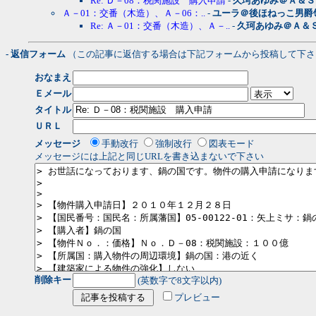
Re: Ｄ－08：税関施設 購入申請
-
久珂あゆみ＠Ａ＆Ｓ
Ａ－01：交番（木造）、Ａ－06：..
-
ユーラ＠後ほねっこ男爵
Re: Ａ－01：交番（木造）、Ａ－..
-
久珂あゆみ＠Ａ＆
- 返信フォーム
（この記事に返信する場合は下記フォームから投稿して下さ
おなまえ
Ｅメール
タイトル
ＵＲＬ
メッセージ
手動改行
強制改行
図表モード
メッセージには上記と同じURLを書き込まないで下さい
削除キー
(英数字で8文字以内)
プレビュー