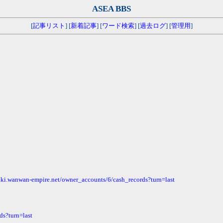
ASEA BBS
[
記事リスト
] [
新着記事
] [
ワード検索
] [
過去ログ
] [
管理用
]
。
aki.wanwan-empire.net/owner_accounts/6/cash_records?turn=last
ds?turn=last