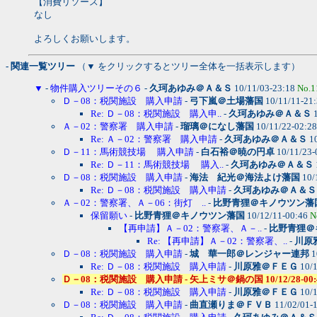
【消費リソース】
なし
よろしくお願いします。
- 関連一覧ツリー
（▼ をクリックするとツリー全体を一括表示します）
▼
-
物件購入ツリーその６
-
久珂あゆみ＠Ａ＆Ｓ
10/11/03-23:18
No.1
Ｄ－08：税関施設 購入申請
-
弓下嵐＠土場藩国
10/11/11-21
Re: Ｄ－08：税関施設 購入申..
-
久珂あゆみ＠Ａ＆Ｓ
1
Ａ－02：警察署 購入申請
-
瑠璃＠になし藩国
10/11/22-02:2
Re: Ａ－02：警察署 購入申請
-
久珂あゆみ＠Ａ＆Ｓ
10
Ｄ－11：馬術競技場 購入申請
-
白石裕＠暁の円卓
10/11/23-
Re: Ｄ－11：馬術競技場 購入..
-
久珂あゆみ＠Ａ＆Ｓ
Ｄ－08：税関施設 購入申請
-
海法 紀光＠海法よけ藩国
10/
Re: Ｄ－08：税関施設 購入申請
-
久珂あゆみ＠Ａ＆Ｓ
Ａ－02：警察署、Ａ－06：街灯 ..
-
比野青狸＠キノウツン藩
保留願い
-
比野青狸＠キノウツン藩国
10/12/11-00:46
N
【再申請】Ａ－02：警察署、Ａ－..
-
比野青狸＠
Re: 【再申請】Ａ－02：警察署、..
-
川原
Ｄ－08：税関施設 購入申請
-
城 華一郎＠レンジャー連邦
1
Re: Ｄ－08：税関施設 購入申請
-
川原雅＠ＦＥＧ
10/1
Ｄ－08：税関施設 購入申請 - 矢上ミサ＠鍋の国 10/12/28-00:42
Re: Ｄ－08：税関施設 購入申請
-
川原雅＠ＦＥＧ
10/1
Ｄ－08：税関施設 購入申請
-
曲直瀬りま＠ＦＶＢ
11/02/01-