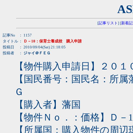
AS
[
記事リスト
] [
新着記
記事No
： 1157
タイトル
：
Ｄ－10：保育士養成校 購入申請
投稿日
： 2010/09/04(Sat) 21:18:05
投稿者
：
ジャイ＠ＦＥＧ
【物件購入申請日】２０１
【国民番号：国民名：所属藩国】
Ｇ
【購入者】藩国
【物件Ｎｏ．：価格】Ｄ－1
【所属国：購入物件の周辺