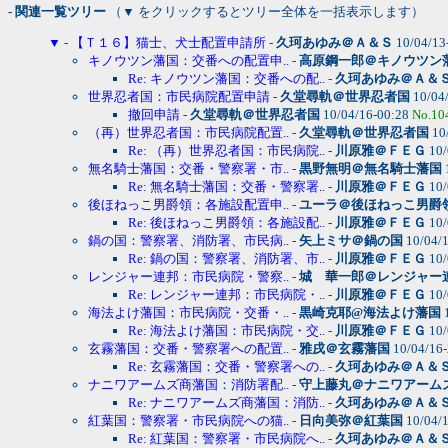
- 関連一覧ツリー
（▼ をクリックするとツリー全体を一括表示します）
▼
-
【Ｔ１６】猫士、犬士配置申請所
-
久珂あゆみ＠Ａ＆Ｓ
10/04/13
キノウツン藩国：交番への配置申..
-
高原鋼一郎＠キノウツン
Re: キノウツン藩国：交番への配..
-
久珂あゆみ＠Ａ＆
世界忍者国：市民病院配置申請
-
久堂尋軌＠世界忍者国
10/04
撤回申請
-
久堂尋軌＠世界忍者国
10/04/16-00:28
No.10
（再）世界忍者国：市民病院配置..
-
久堂尋軌＠世界忍者国
10
Re: （再）世界忍者国：市民病院..
-
川原雅＠ＦＥＧ
10/
無名騎士藩国：交番・警察署・市..
-
黒野無明＠無名騎士藩国
Re: 無名騎士藩国：交番・警察署..
-
川原雅＠ＦＥＧ
10/
後ほねっこ男爵領：各施設配置申..
-
ユーラ＠後ほねっこ男爵
Re: 後ほねっこ男爵領：各施設配..
-
川原雅＠ＦＥＧ
10/
鍋の国：警察署、消防署、市民病..
-
矢上ミサ＠鍋の国
10/04/
Re: 鍋の国：警察署、消防署、市..
-
川原雅＠ＦＥＧ
10/
レンジャー連邦：市民病院・警察..
-
城 華一郎＠レンジャー
Re: レンジャー連邦：市民病院・..
-
川原雅＠ＦＥＧ
10/
海法よけ藩国：市民病院・交番・..
-
黒崎克耶@海法よけ藩国
1
Re: 海法よけ藩国：市民病院・交..
-
川原雅＠ＦＥＧ
10/
玄霧藩国：交番・警察署への配置..
-
雅戌＠玄霧藩国
10/04/16
Re: 玄霧藩国：交番・警察署への..
-
久珂あゆみ＠Ａ＆
ナニワアームズ商藩国：消防署配..
-
守上藤丸＠ナニワアーム
Re: ナニワアームズ商藩国：消防..
-
久珂あゆみ＠Ａ＆
紅葉国：警察署・市民病院への猫..
-
日向美弥＠紅葉国
10/04/
Re: 紅葉国：警察署・市民病院へ..
-
久珂あゆみ＠Ａ＆