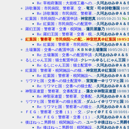
Re: 宰相府藩国：大規模工廠への..
-
久珂あゆみ＠Ａ＆
詩歌藩国：市民病院、警察署、交..
-
竜宮・司＠詩歌藩国
10/0
Re: 詩歌藩国：市民病院、警察署..
-
久珂あゆみ＠Ａ＆
紅葉国：市民病院への配置申請
-
神室想真
10/05/10-21:51
No.
Re: 紅葉国：市民病院への配置申..
-
久珂あゆみ＠Ａ＆
羅幻王国：警察署・交番・税関施..
-
蓮田屋藤乃
10/05/11-16:
Re: 羅幻王国：警察署・交番・税..
-
久珂あゆみ＠Ａ＆
紅葉国：警察署・市民病院への配.. - 神室想真＠紅葉国 10/05/20-00
Re: 紅葉国：警察署・市民病院へ..
-
久珂あゆみ＠Ａ＆
土場藩国：交番への配置申請
-
ＫＢＮ＠土場藩国
10/05/20-21
Re: 土場藩国：交番への配置申請
-
久珂あゆみ＠Ａ＆Ｓ
るしにゃん王国：猫士配置申請
-
クレール＠るしにゃん王国
1
Re: るしにゃん王国：猫士配置申..
-
久珂あゆみ＠Ａ＆
紅葉国：警察署・税関施設への猫..
-
神室想真＠紅葉国
10/07/
Re: 紅葉国：警察署・税関施設へ..
-
久珂あゆみ＠Ａ＆
リワマヒ国：交番への猫士配置申..
-
室賀兼一＠リワマヒ国
10
Re: リワマヒ国：交番への猫士配..
-
久珂あゆみ＠Ａ＆
神聖巫連盟：警察署、交番配置ま..
-
藻女＠神聖巫連盟
10/08/
Re: 神聖巫連盟：警察署、交番配..
-
久珂あゆみ＠Ａ＆
リワマヒ国：警察署への猫士配置..
-
ダムレイ＠リワマヒ国
10
Re: リワマヒ国：警察署への猫士..
-
久珂あゆみ＠Ａ＆
ＦＥＧ：警察署・交番（１）・交..
-
ジャイ＠ＦＥＧ
10/10/01
Re: ＦＥＧ：警察署・交番（１）..
-
久珂あゆみ＠Ａ＆
後ほねっこ男爵領：税関施設への..
-
ユーラ＠後ほねっこ男爵
Re: 後ほねっこ男爵領：税関施設..
-
久珂あゆみ＠Ａ＆