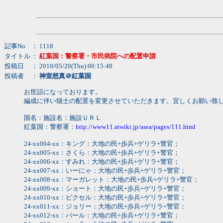
記事No
： 1118
タイトル
：
紅葉国：警察署・市民病院への配置申請
投稿日
： 2010/05/20(Thu) 00:15:48
投稿者
：
神室想真＠紅葉国
お世話になっております。
編成に伴い猫士の配置を変更させていただきます。宜しくお願い致
国名：施設名：施設ＵＲＬ
紅葉国：警察署：
http://www11.atwiki.jp/asea/pages/111.html
24-xx004-xx：キング：大地の民+歩兵+ゲリラ+警官；
24-xx005-xx：さくら：大地の民+歩兵+ゲリラ+警官；
24-xx006-xx：すみれ：大地の民+歩兵+ゲリラ+警官；
24-xx007-xx：いーにゃ：大地の民+歩兵+ゲリラ+警官；
24-xx008-xx：マーガレット：大地の民+歩兵+ゲリラ+警官；
24-xx009-xx：ショート：大地の民+歩兵+ゲリラ+警官；
24-xx010-xx：ピクセル：大地の民+歩兵+ゲリラ+警官；
24-xx011-xx：ジョリー：大地の民+歩兵+ゲリラ+警官；
24-xx012-xx：パール：大地の民+歩兵+ゲリラ+警官；