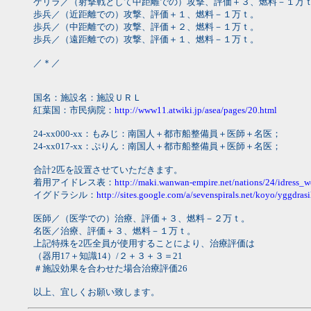
ゲリラ／（射撃戦として中距離での）攻撃、評価＋３、燃料－１万
歩兵／（近距離での）攻撃、評価＋１、燃料－１万ｔ。
歩兵／（中距離での）攻撃、評価＋２、燃料－１万ｔ。
歩兵／（遠距離での）攻撃、評価＋１、燃料－１万ｔ。
／＊／
国名：施設名：施設ＵＲＬ
紅葉国：市民病院：
http://www11.atwiki.jp/asea/pages/20.html
24-xx000-xx：もみじ：南国人＋都市船整備員＋医師＋名医；
24-xx017-xx：ぷりん：南国人＋都市船整備員＋医師＋名医；
合計2匹を設置させていただきます。
着用アイドレス表：
http://maki.wanwan-empire.net/nations/24/idress_w
イグドラシル：
http://sites.google.com/a/sevenspirals.net/koyo/yggdrasi
医師／（医学での）治療、評価＋３、燃料－２万ｔ。
名医／治療、評価＋３、燃料－１万ｔ。
上記特殊を2匹全員が使用することにより、治療評価は
（器用17＋知識14）/２＋３＋３＝21
＃施設効果を合わせた場合治療評価26
以上、宜しくお願い致します。