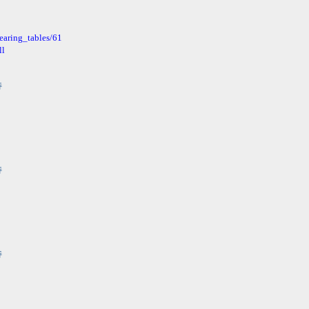
earing_tables/61
ll
持
持
持