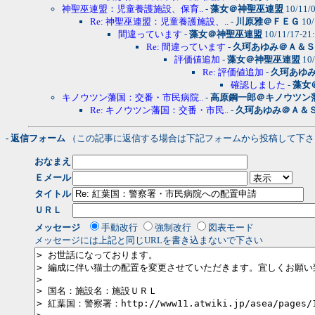
神聖巫連盟：児童養護施設、保育..
-
藻女＠神聖巫連盟
10/11/
Re: 神聖巫連盟：児童養護施設、..
-
川原雅＠ＦＥＧ
10/
間違っています
-
藻女＠神聖巫連盟
10/11/17-21
Re: 間違っています
-
久珂あゆみ＠Ａ＆Ｓ
評価値追加
-
藻女＠神聖巫連盟
10/
Re: 評価値追加
-
久珂あゆ
確認しました
-
藻女
キノウツン藩国：交番・市民病院..
-
高原鋼一郎＠キノウツン
Re: キノウツン藩国：交番・市民..
-
久珂あゆみ＠Ａ＆
- 返信フォーム
（この記事に返信する場合は下記フォームから投稿して下さ
おなまえ
Ｅメール
タイトル
ＵＲＬ
メッセージ
手動改行
強制改行
図表モード
メッセージには上記と同じURLを書き込まないで下さい