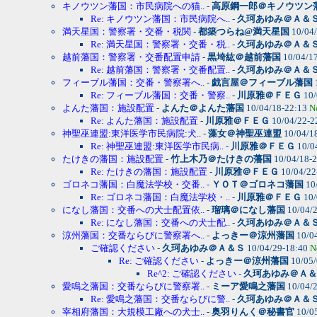
キノウツン藩国：市民病院への猫..
-
高原鋼一郎＠キノウツン
Re: キノウツン藩国：市民病院へ..
-
久珂あゆみ＠Ａ＆
満天星国：警察署・交番・税関
-
都築つらね@満天星国
10/04
Re: 満天星国：警察署・交番・税..
-
久珂あゆみ＠Ａ＆
越前藩国：警察署・交番配置申請
-
黒埼紘＠越前藩国
10/04/1
Re: 越前藩国：警察署・交番配置..
-
久珂あゆみ＠Ａ＆
フィーブル藩国：交番・警察署へ..
-
戯言屋＠フィーブル藩国
Re: フィーブル藩国：交番・警察..
-
川原雅＠ＦＥＧ
10/
よんた藩国：施設配置
-
よんた＠よんた藩国
10/04/18-22:13
N
Re: よんた藩国：施設配置
-
川原雅＠ＦＥＧ
10/04/22-2
神聖巫連盟:東洋医学市民病院:犬..
-
藻女＠神聖巫連盟
10/04/1
Re: 神聖巫連盟:東洋医学市民病..
-
川原雅＠ＦＥＧ
10/0
たけきの藩国：施設配置
-
竹上木乃＠たけきの藩国
10/04/18-
Re: たけきの藩国：施設配置
-
川原雅＠ＦＥＧ
10/04/22
ゴロネコ藩国：白魔法学校・交番..
-
ＹＯＴ＠ゴロネコ藩国
10
Re: ゴロネコ藩国：白魔法学校・..
-
川原雅＠ＦＥＧ
10/
になし藩国：交番への犬士配置依..
-
瑠璃＠になし藩国
10/04/
Re: になし藩国：交番への犬士配..
-
久珂あゆみ＠Ａ＆
涼州藩国：交番ならびに警察署へ..
-
よっきー＠涼州藩国
10/0
ご確認ください
-
久珂あゆみ＠Ａ＆Ｓ
10/04/29-18:40
N
Re: ご確認ください
-
よっきー＠涼州藩国
10/05/
Re^2: ご確認ください
-
久珂あゆみ＠Ａ＆
愛鳴之藩国：交番ならびに警察署..
-
ミーア愛鳴之藩国
10/04/
Re: 愛鳴之藩国：交番ならびに警..
-
久珂あゆみ＠Ａ＆
宰相府藩国：大規模工廠への犬士..
-
奥羽りんく＠秘書官
10/0