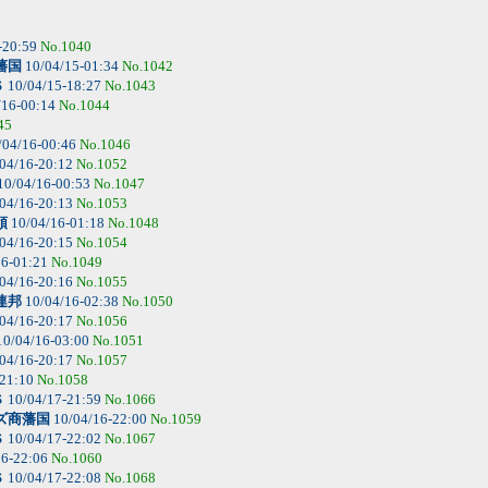
-20:59
No.1040
藩国
10/04/15-01:34
No.1042
Ｓ
10/04/15-18:27
No.1043
/16-00:14
No.1044
45
/04/16-00:46
No.1046
04/16-20:12
No.1052
10/04/16-00:53
No.1047
04/16-20:13
No.1053
領
10/04/16-01:18
No.1048
04/16-20:15
No.1054
16-01:21
No.1049
04/16-20:16
No.1055
連邦
10/04/16-02:38
No.1050
04/16-20:17
No.1056
0/04/16-03:00
No.1051
04/16-20:17
No.1057
-21:10
No.1058
Ｓ
10/04/17-21:59
No.1066
ズ商藩国
10/04/16-22:00
No.1059
Ｓ
10/04/17-22:02
No.1067
16-22:06
No.1060
Ｓ
10/04/17-22:08
No.1068