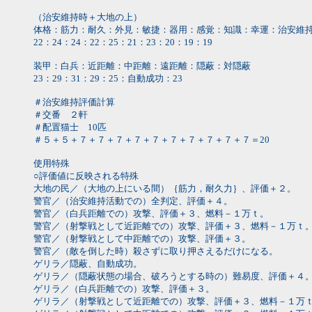
（治安維持時＋大地の上）
体格：筋力：耐久：外見：敏捷：器用：感覚：知識：幸運：治安維
22：24：24：22：25：21：23：20：19：19
装甲：白兵：近距離：中距離：遠距離：隠蔽：対隠蔽
23：29：31：29：25：自動成功：23
＃治安維持評価計算
＃交番 ２軒
＃配置猫士 10匹
＃５＋５＋７＋７＋７＋７＋７＋７＋７＋７＋７＋７＝20
使用特殊
○評価値に反映される特殊
大地の民／（大地の上にいる間）｛筋力，耐久力｝、評価＋２。
警官／（治安維持活動での）全判定、評価＋４。
警官／（白兵距離での）攻撃、評価＋３、燃料－１万ｔ。
警官／（射撃戦として近距離での）攻撃、評価＋３、燃料－１万ｔ
警官／（射撃戦として中距離での）攻撃、評価＋３。
警官／（敵を倒した時）殺さずに取り押さえるだけになる。
ゲリラ／隠蔽、自動成功。
ゲリラ／（隠蔽状態の場合、破ろうとする時の）難易度、評価＋４
ゲリラ／（白兵距離での）攻撃、評価＋３。
ゲリラ／（射撃戦として近距離での）攻撃、評価＋３、燃料－１万