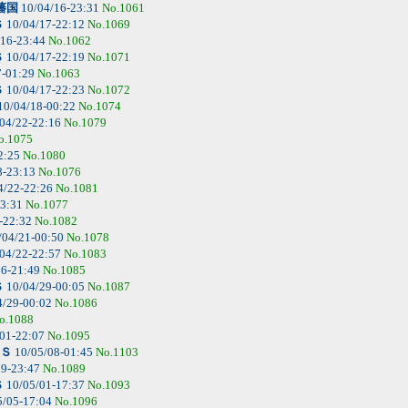
藩国
10/04/16-23:31
No.1061
Ｓ
10/04/17-22:12
No.1069
/16-23:44
No.1062
Ｓ
10/04/17-22:19
No.1071
7-01:29
No.1063
Ｓ
10/04/17-22:23
No.1072
10/04/18-00:22
No.1074
04/22-22:16
No.1079
o.1075
2:25
No.1080
8-23:13
No.1076
4/22-22:26
No.1081
23:31
No.1077
-22:32
No.1082
/04/21-00:50
No.1078
04/22-22:57
No.1083
26-21:49
No.1085
Ｓ
10/04/29-00:05
No.1087
4/29-00:02
No.1086
o.1088
01-22:07
No.1095
Ｓ
10/05/08-01:45
No.1103
29-23:47
No.1089
Ｓ
10/05/01-17:37
No.1093
5/05-17:04
No.1096