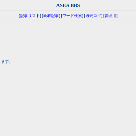
ASEA BBS
[
記事リスト
] [
新着記事
] [
ワード検索
] [
過去ログ
] [
管理用
]
します。