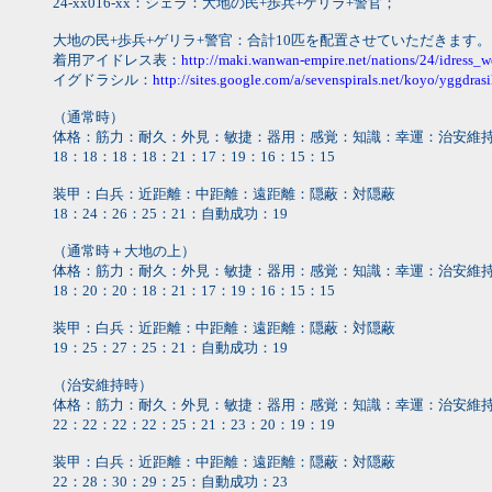
24-xx016-xx：シェラ：大地の民+歩兵+ゲリラ+警官；
大地の民+歩兵+ゲリラ+警官：合計10匹を配置させていただきます。
着用アイドレス表：
http://maki.wanwan-empire.net/nations/24/idress_w
イグドラシル：
http://sites.google.com/a/sevenspirals.net/koyo/yggdrasi
（通常時）
体格：筋力：耐久：外見：敏捷：器用：感覚：知識：幸運：治安維
18：18：18：18：21：17：19：16：15：15
装甲：白兵：近距離：中距離：遠距離：隠蔽：対隠蔽
18：24：26：25：21：自動成功：19
（通常時＋大地の上）
体格：筋力：耐久：外見：敏捷：器用：感覚：知識：幸運：治安維
18：20：20：18：21：17：19：16：15：15
装甲：白兵：近距離：中距離：遠距離：隠蔽：対隠蔽
19：25：27：25：21：自動成功：19
（治安維持時）
体格：筋力：耐久：外見：敏捷：器用：感覚：知識：幸運：治安維
22：22：22：22：25：21：23：20：19：19
装甲：白兵：近距離：中距離：遠距離：隠蔽：対隠蔽
22：28：30：29：25：自動成功：23