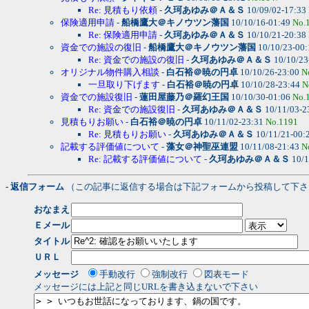
Re: 見積もり依頼
-
久珂あゆみ＠Ａ＆Ｓ
10/09/02-17:33
保険適用申請
-
船橋鷹大＠キノウツン藩国
10/10/16-01:49
No.
Re: 保険適用申請
-
久珂あゆみ＠Ａ＆Ｓ
10/10/21-20:38
資金での施設の復旧
-
船橋鷹大＠キノウツン藩国
10/10/23-00
Re: 資金での施設の復旧
-
久珂あゆみ＠Ａ＆Ｓ
10/10/23
オリジナル物件購入相談
-
白石裕＠暁の円卓
10/10/26-23:00
N
一旦取り下げます
-
白石裕＠暁の円卓
10/10/28-23:44
N
資金での施設復旧
-
蓮田屋藤乃＠羅幻王国
10/10/30-01:06
No.
Re: 資金での施設復旧
-
久珂あゆみ＠Ａ＆Ｓ
10/11/03-2
見積もりお願い
-
白石裕＠暁の円卓
10/11/02-23:31
No.1191
Re: 見積もりお願い
-
久珂あゆみ＠Ａ＆Ｓ
10/11/21-00:
記載する評価値について
-
藻女＠神聖巫連盟
10/11/08-21:43
N
Re: 記載する評価値について
-
久珂あゆみ＠Ａ＆Ｓ
10/1
- 返信フォーム
（この記事に返信する場合は下記フォームから投稿して下さ
おなまえ
Ｅメール
タイトル
ＵＲＬ
メッセージ
手動改行
強制改行
図表モード
メッセージには上記と同じURLを書き込まないで下さい