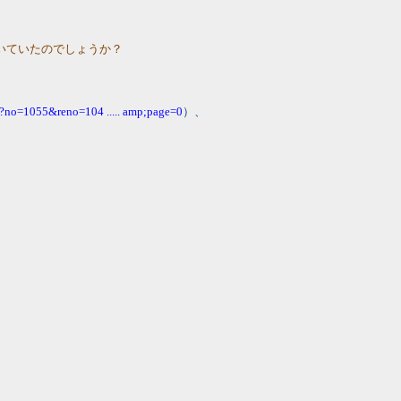
いていたのでしょうか？
gi?no=1055&reno=104 ..... amp;page=0
）、