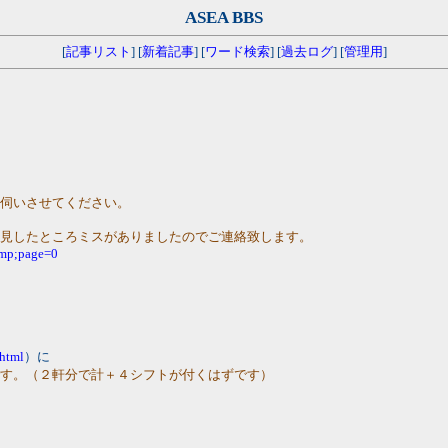
ASEA BBS
[
記事リスト
] [
新着記事
] [
ワード検索
] [
過去ログ
] [
管理用
]
お伺いさせてください。
拝見したところミスがありましたのでご連絡致します。
 amp;page=0
.html
）に
です。（２軒分で計＋４シフトが付くはずです）