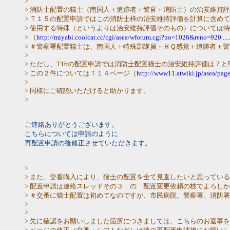
>
> 消防士配置の猫士（南国人＋追跡者＋警官＋消防士）の治安維持
> Ｔ１５の配置申請ではこの消防士枠の治安維持評価を計算に含め
> 使用する特殊（というよりは治安維持評価そのもの）については
> （
http://miyabi.coolcat.cc/cgi/asea/wforum.cgi?no=1026&reno=920 ...
> ＃警察署配置猫士は、南国人＋特殊部隊員＋ＨＱ感覚＋追跡者＋
>
> ただし、T16の配置申請では消防士配置猫士の治安維持評価は７
> この２件についてはＴ１４ページ（
http://www11.atwiki.jp/asea/pag
>
> 同様にご確認いただけると助かります。
>
ご連絡ありがとうございます。
こちらについては申請のように
再配置申請の後修正させていただきます。
>
> また、交番購入により、猫士の配置を全て見直したいと思ってい
> 配置申請は連絡スレッドその３ の 配置変更依頼の枝でよろし
> ＃交番に猫士配置は初めてなのですが、市民病院、警察署、消防
>
>
> 先に確認をお願いしました箇所につきましては、こちらのお返事