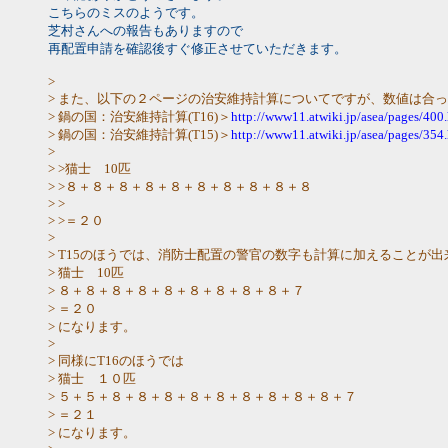
こちらのミスのようです。
芝村さんへの報告もありますので
再配置申請を確認後すぐ修正させていただきます。
>
> また、以下の２ページの治安維持計算についてですが、数値は合
> 鍋の国：治安維持計算(T16)＞
http://www11.atwiki.jp/asea/pages/400
> 鍋の国：治安維持計算(T15)＞
http://www11.atwiki.jp/asea/pages/354
>
> >猫士 10匹
> >８＋８＋８＋８＋８＋８＋８＋８＋８＋８
> >
> >＝２０
>
> T15のほうでは、消防士配置の警官の数字も計算に加えることが
> 猫士 10匹
> ８＋８＋８＋８＋８＋８＋８＋８＋８＋７
> ＝２０
> になります。
>
> 同様にT16のほうでは
> 猫士 １０匹
> ５＋５＋８＋８＋８＋８＋８＋８＋８＋８＋８＋７
> ＝２１
> になります。