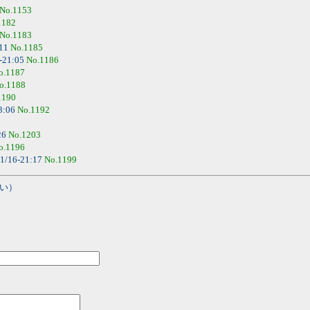
No.1153
1182
No.1183
:11
No.1185
-21:05
No.1186
o.1187
o.1188
1190
3:06
No.1192
26
No.1203
o.1196
1/16-21:17
No.1199
い）