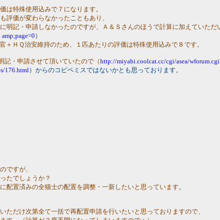
評価は特殊使用込みで７になります。
ても評価が変わらなかったこともあり、
特に明記・申請しなかったのですが、Ａ＆Ｓさんのほうで計算に加えていただ
.. amp;page=0
）
警官＋ＨＱ治安維持のため、１匹あたりの評価は特殊使用込みで８です。
と明記・申請させて頂いていたので（
http://miyabi.coolcat.cc/cgi/asea/wforum.c
es/176.html
）からのコピペミスではないかとも思っております。
るのですが、
かったでしょうか？
署に配置済みの全猫士の配置を調整・一新したいと思っています。
をいただけ次第全て一括で再配置申請を行いたいと思っておりますので、