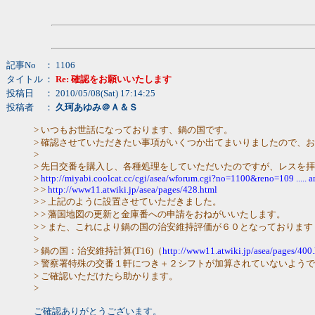
記事No
： 1106
タイトル
：
Re: 確認をお願いいたします
投稿日
： 2010/05/08(Sat) 17:14:25
投稿者
：
久珂あゆみ＠Ａ＆Ｓ
> いつもお世話になっております、鍋の国です。
> 確認させていただきたい事項がいくつか出てまいりましたので、
>
> 先日交番を購入し、各種処理をしていただいたのですが、レスを
>
http://miyabi.coolcat.cc/cgi/asea/wforum.cgi?no=1100&reno=109 .....
> >
http://www11.atwiki.jp/asea/pages/428.html
> > 上記のように設置させていただきました。
> > 藩国地図の更新と金庫番への申請をおねがいいたします。
> > また、これにより鍋の国の治安維持評価が６０となっております
>
> 鍋の国：治安維持計算(T16)（
http://www11.atwiki.jp/asea/pages/400
> 警察署特殊の交番１軒につき＋２シフトが加算されていないよう
> ご確認いただけたら助かります。
>
ご確認ありがとうございます。