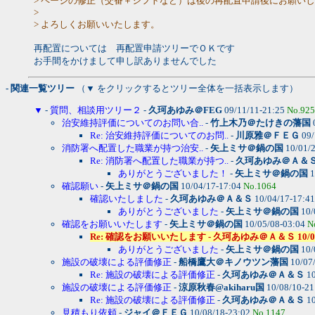
> ページの修正（交番＋シフトなど）は後の再配置申請後にお願い
>
> よろしくお願いいたします。
再配置については 再配置申請ツリーでＯＫです
お手間をかけまして申し訳ありませんでした
- 関連一覧ツリー
（▼ をクリックするとツリー全体を一括表示します）
▼
-
質問、相談用ツリー２
-
久珂あゆみ＠FEG
09/11/11-21:25
No.925
治安維持評価についてのお問い合..
-
竹上木乃＠たけきの藩国
Re: 治安維持評価についてのお問..
-
川原雅＠ＦＥＧ
09/
消防署へ配置した職業が持つ治安..
-
矢上ミサ＠鍋の国
10/01/
Re: 消防署へ配置した職業が持つ..
-
久珂あゆみ＠Ａ＆
ありがとうございました！
-
矢上ミサ＠鍋の国
1
確認願い
-
矢上ミサ＠鍋の国
10/04/17-17:04
No.1064
確認いたしました
-
久珂あゆみ＠Ａ＆Ｓ
10/04/17-17:4
ありがとうございました
-
矢上ミサ＠鍋の国
10/
確認をお願いいたします
-
矢上ミサ＠鍋の国
10/05/08-03:04
N
Re: 確認をお願いいたします - 久珂あゆみ＠Ａ＆Ｓ 10/05/08-
ありがとうございました
-
矢上ミサ＠鍋の国
10/
施設の破壊による評価修正
-
船橋鷹大＠キノウツン藩国
10/07
Re: 施設の破壊による評価修正
-
久珂あゆみ＠Ａ＆Ｓ
10
施設の破壊による評価修正
-
涼原秋春@akiharu国
10/08/10-2
Re: 施設の破壊による評価修正
-
久珂あゆみ＠Ａ＆Ｓ
10
見積もり依頼
-
ジャイ＠ＦＥＧ
10/08/18-23:02
No.1147