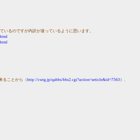
っているのですが内訳が違っているように思います。
.html
.html
出来ることから（
http://cwtg.jp/qabbs/bbs2.cgi?action=article&id=7563
）、