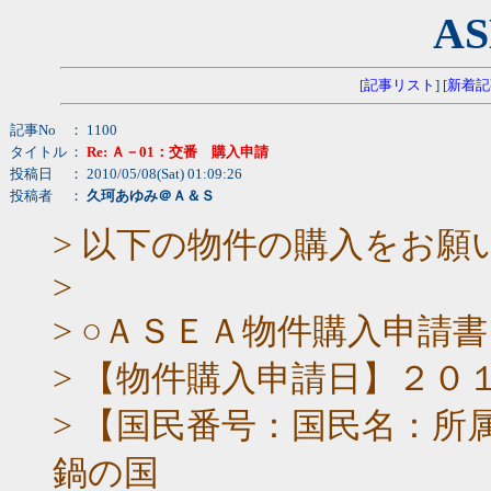
AS
[
記事リスト
] [
新着記
記事No
： 1100
タイトル
：
Re: Ａ－01：交番 購入申請
投稿日
： 2010/05/08(Sat) 01:09:26
投稿者
：
久珂あゆみ＠Ａ＆Ｓ
> 以下の物件の購入をお願
>
> ○ＡＳＥＡ物件購入申請書
> 【物件購入申請日】２０
> 【国民番号：国民名：所属藩
鍋の国