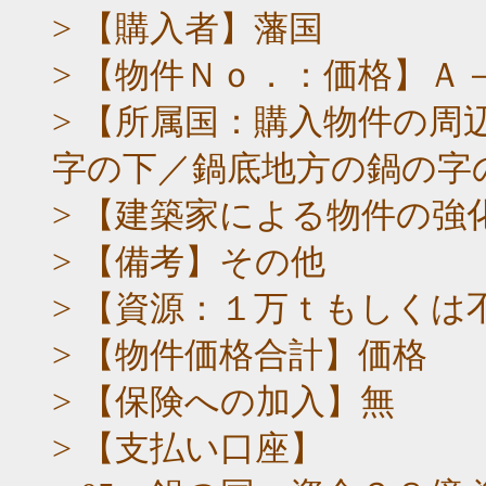
> 【購入者】藩国
> 【物件Ｎｏ．：価格】Ａ
> 【所属国：購入物件の
字の下／鍋底地方の鍋の字
> 【建築家による物件の強
> 【備考】その他
> 【資源：１万ｔもしく
> 【物件価格合計】価格
> 【保険への加入】無
> 【支払い口座】