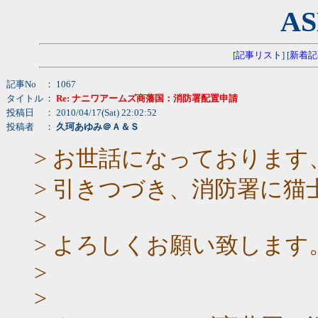
AS
[
記事リスト
] [
新着記
記事No
： 1067
タイトル
：
Re: ナニワアームズ商藩国：消防署配置申請
投稿日
： 2010/04/17(Sat) 22:02:52
投稿者
：
久珂あゆみ＠Ａ＆Ｓ
> お世話になっておりま
> 引きつづき、消防署に
>
> よろしくお願い致します
>
>