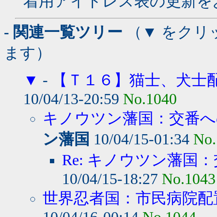
着用アイドレス表の更新を
- 関連一覧ツリー
（▼ をクリ
ます）
▼
-
【Ｔ１６】猫士、犬士
10/04/13-20:59
No.1040
キノウツン藩国：交番への
ン藩国
10/04/15-01:34
No.
Re: キノウツン藩国：
10/04/15-18:27
No.1043
世界忍者国：市民病院配