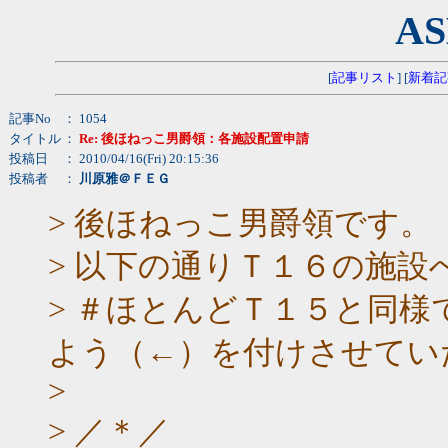
AS
[
記事リスト
] [
新着記
記事No
： 1054
タイトル
：
Re: 後ほねっこ男爵領：各施設配置申請
投稿日
： 2010/04/16(Fri) 20:15:36
投稿者
：
川原雅＠ＦＥＧ
> 後ほねっこ男爵領です。
> 以下の通りＴ１６の施
> ＃ほとんどＴ１５と同
よう（←）を付けさせてい
>
> ／＊／