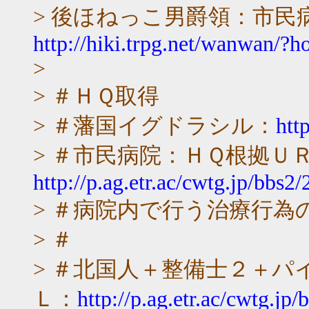
> 後ほねっこ男爵領：市民
http://hiki.trpg.net/wanwan/?ho
>
> ＃ＨＱ取得
> ＃藩国イグドラシル：
htt
> ＃市民病院：ＨＱ根拠Ｕ
http://p.ag.etr.ac/cwtg.jp/bbs2
> ＃病院内で行う治療行為
> ＃
> ＃北国人＋整備士２＋パ
Ｌ：
http://p.ag.etr.ac/cwtg.jp