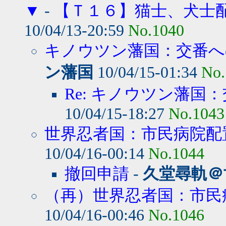
▼
-
【Ｔ１６】猫士、犬士
10/04/13-20:59
No.1040
キノウツン藩国：交番への
ン藩国
10/04/15-01:34
No.
Re: キノウツン藩国：
10/04/15-18:27
No.1043
世界忍者国：市民病院配
10/04/16-00:14
No.1044
撤回申請
-
久堂尋軌＠
（再）世界忍者国：市民病
10/04/16-00:46
No.1046