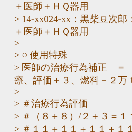
＋医師＋ＨＱ器用
> 14-xx024-xx：黒
＋医師＋ＨＱ器用
>
> ○ 使用特殊
> 医師の治療行為補正 ＝
療、評価＋３、燃料－２万
>
> ＃治療行為評価
> ＃（８＋８）/２＋３＝１
> ＃１１＋１１＋１１＋１