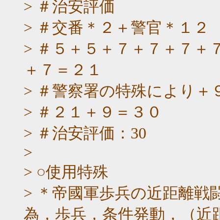
> ＃治安評価
> ＃交番＊２＋警官＊１２
> ＃５＋５＋７＋７＋７＋
＋７＝２１
> ＃警察署の特殊により＋
> ＃２１＋９＝３０
> ＃治安評価：30
>
> ○使用特殊
> ＊帝國軍歩兵の近距離戦
為，歩兵，条件発動，（近