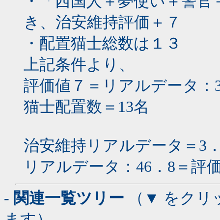
・「西国人＋夢使い＋警官
き、治安維持評価＋７
・配置猫士総数は１３
上記条件より、
評価値７＝リアルデータ：3．
猫士配置数＝13名
治安維持リアルデータ＝3．6
リアルデータ：46．8＝評価
- 関連一覧ツリー
（▼ をクリ
ます）