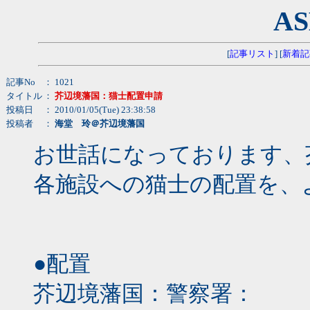
AS
[
記事リスト
] [
新着記
記事No
： 1021
タイトル
：
芥辺境藩国：猫士配置申請
投稿日
： 2010/01/05(Tue) 23:38:58
投稿者
：
海堂 玲＠芥辺境藩国
お世話になっております、
各施設への猫士の配置を、
●配置
芥辺境藩国：警察署：